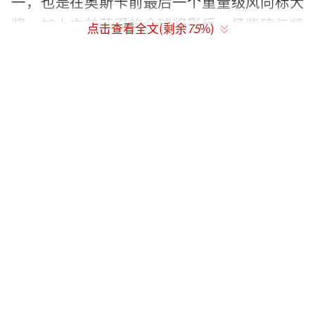
一，也是在奥斯卡前最后一个重量级风向标大
奖，加上之前获得的金球奖影后，杨紫琼与凯
点击查看全文(剩余
75
%)
特·布兰切特的奥斯卡影后之争也进入白热
化！《瞬息全宇宙》则基本锁定了本届奥斯卡
的最佳影片大奖。
其他奖项：
电影类：
最佳群戏
《瞬息全宇宙》
最佳女主角
杨紫琼《瞬息全宇宙》