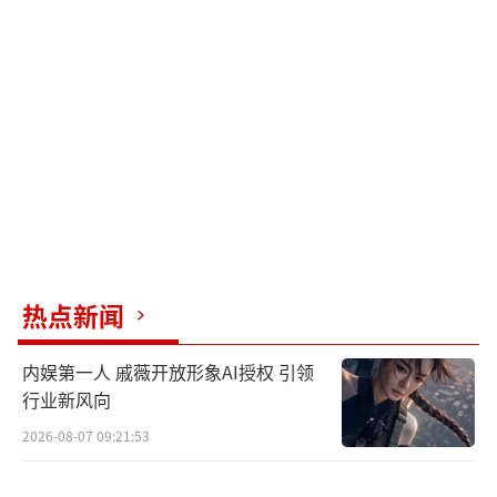
最佳男主角
布兰登·费舍《庞然大物》
最佳女配角
杰米·李·柯蒂斯《瞬息全宇宙》
最佳男配角
关继威《瞬息全宇宙》
热点新闻
最佳特技群戏
内娱第一人 戚薇开放形象AI授权 引领
行业新风向
《壮志凌云2》
2026-08-07 09:21:53
剧集类：