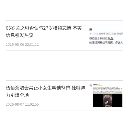
剧情最佳群戏
《白莲花度假村》
63岁关之琳否认与27岁模特恋情 不实
信息引发热议
剧情最佳女演员
2026-08-06 22:31:12
詹妮佛·库里奇《白莲花度假村》
剧情最佳男演员
杰森·贝特曼《黑钱胜地》
伍佰演唱会禁止小女生叫他爸爸 独特魅
喜剧最佳群戏
力引爆全场
2026-08-07 11:02:55
《小学风云》
喜剧最佳女演员