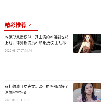
珍·斯马特《绝望写手》
喜剧最佳男演员
精彩推荐
杰瑞米·艾伦·怀特《熊家餐馆》
戚薇形象授权AI，其主演的AI漫剧也将
上线，律师谈演员AI形象授权 主动布局
电视电影/限定剧最佳女演员
数字资产
2026-08-07 07:48:44
杰西卡·查斯坦《乔治和塔米》
电视电影/限定剧最佳男演员
山姆·艾略特《1883》
翁虹想演《功夫女足2》 角色都想好了
最佳特技群戏
深情隔空告别
2026-08-07 11:01:51
《怪奇物语》