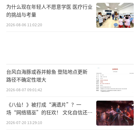
为什么现在年轻人不愿意学医 医疗行业
终身成就奖
的挑战与考量
莎莉·菲尔德
2026-08-06 11:02:20
（责任编辑：郭一楠 CK001）
台风白海豚或吞并鲸鱼 登陆地点更新
路径不确定性增大
2026-08-07 09:01:42
《八仙！》被打成“满遗片”？一
场“网络猎巫”的狂欢！ 文化自信还是
焦虑？
2026-07-20 13:29:10