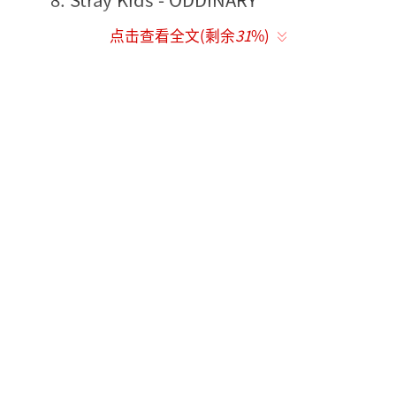
点击查看全文(剩余
31
%)
9. Seventeen - sector 17
10. TXT - Minisode 2: Thursday's Child
国际唱片业协会（International Federati
on of the Phonographic Industry，缩写IFP
I），是代表全世界1300多个唱片业制造商大至
国际性的唱片公司（BMG，SONY，EMI，POL
YGRAM等），小至发行量有限的小型独立制造
商的国际性贸易组织。
（责任编辑：郭一楠 CK001）