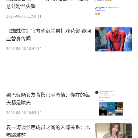
意让粉丝失望
2026-08-05 11:58:11
《蜘蛛侠》官方晒荷兰弟打戏花絮 疑回
应替身传闻
2026-08-06 10:47:34
姆巴佩晒女友背影官宣恋情：你在的每
天都是晴天
2026-08-06 10:54:14
袁一琦谈丝芭成员之间的人际关系：比
唱跳难熬