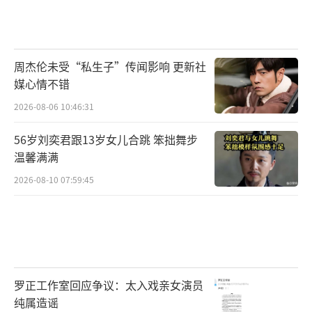
周杰伦未受“私生子”传闻影响 更新社
媒心情不错
2026-08-06 10:46:31
56岁刘奕君跟13岁女儿合跳 笨拙舞步
温馨满满
2026-08-10 07:59:45
罗正工作室回应争议：太入戏亲女演员
纯属造谣