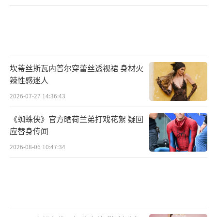
坎蒂丝斯瓦内普尔穿蕾丝透视裙 身材火
辣性感迷人
2026-07-27 14:36:43
《蜘蛛侠》官方晒荷兰弟打戏花絮 疑回
应替身传闻
2026-08-06 10:47:34