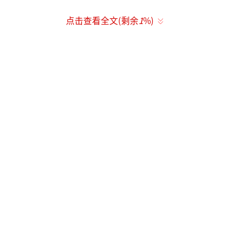
点击查看全文(剩余
1
%)
（责任编辑：郭一楠 CK001）