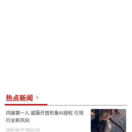
热点新闻
内娱第一人 戚薇开放形象AI授权 引领
行业新风向
2026-08-07 09:21:53