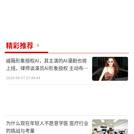
精彩推荐
戚薇形象授权AI，其主演的AI漫剧也将
上线，律师谈演员AI形象授权 主动布局
数字资产
2026-08-07 07:48:44
为什么现在年轻人不愿意学医 医疗行业
的挑战与考量