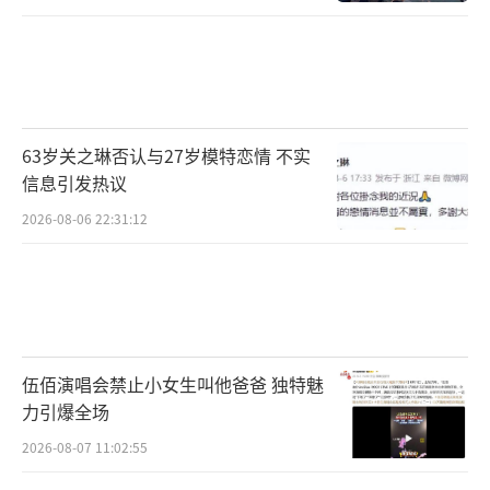
63岁关之琳否认与27岁模特恋情 不实
信息引发热议
2026-08-06 22:31:12
伍佰演唱会禁止小女生叫他爸爸 独特魅
力引爆全场
2026-08-07 11:02:55