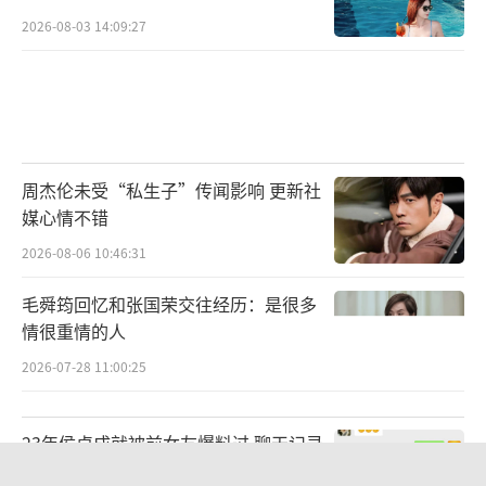
2026-08-03 14:09:27
周杰伦未受“私生子”传闻影响 更新社
媒心情不错
2026-08-06 10:46:31
毛舜筠回忆和张国荣交往经历：是很多
情很重情的人
2026-07-28 11:00:25
23年侯卓成就被前女友爆料过 聊天记录
引发争议