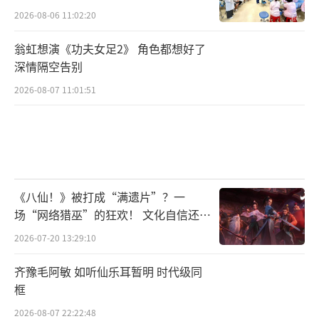
2026-08-06 11:02:20
翁虹想演《功夫女足2》 角色都想好了
深情隔空告别
2026-08-07 11:01:51
《八仙！》被打成“满遗片”？一
场“网络猎巫”的狂欢！ 文化自信还是
焦虑？
2026-07-20 13:29:10
齐豫毛阿敏 如听仙乐耳暂明 时代级同
框
2026-08-07 22:22:48