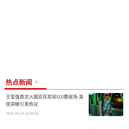
效概念等方面都呈现出玄幻异世界概念，完美
地展现了天武大陆的壮阔和奇幻，更重要的是
秦尘活灵活现地跃然于荧幕之上，活脱脱的挂
王又来了。
《武神主宰》真人剧将在优酷独家播出，
为观众带来全新的娱乐体验。观众可以通过优
酷平台，深入融入若鸿万界宇宙的精彩旅程。
《武神主宰》真人剧只是若鸿文化打造的庞大
热点新闻
万界宇宙IP的一个开端。若鸿文化将与众多合
作伙伴合作，共同打造丰富多样的跨界故事体
王宝强首次入围百花奖却以0票收场 演
验。通过与文学、游戏、动漫等多领域的IP合
技突破引发热议
作，若鸿文化将推出更多令人期待的作品，让
2026-08-10 23:00:02
观众在跨时空的奇幻之旅中流连忘返。