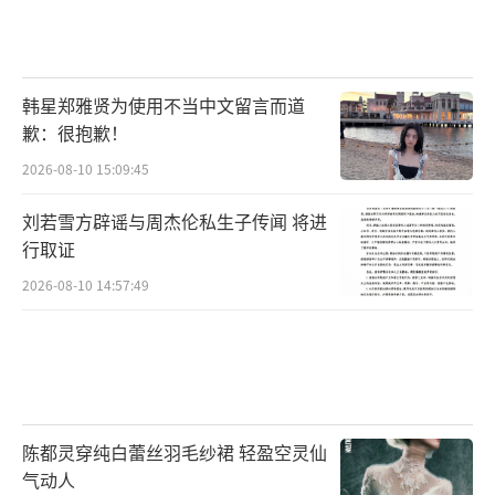
韩星郑雅贤为使用不当中文留言而道
歉：很抱歉！
2026-08-10 15:09:45
刘若雪方辟谣与周杰伦私生子传闻 将进
行取证
2026-08-10 14:57:49
陈都灵穿纯白蕾丝羽毛纱裙 轻盈空灵仙
气动人