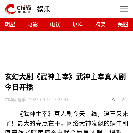
娱乐
明星
电影
电视
爆料
搞笑
美图
玄幻大剧《武神主宰》武神主宰真人剧
今日开播
中华网娱乐
2023-06-14 13:23:41
《武神主宰》真人剧今天上线，逼王又来
了！最大的亮点在于，网络大神发飙的蜗牛和
原著作者暗魔师亲自联合执导该剧。据悉，