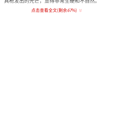
具枪发出的光芒，显得非常生硬和不自然。
点击查看全文(剩余
67
%)
两部剧都选择了流量偶像明星担任主角，
但观众对《斗罗大陆》《斗破苍穹》中主角演
绎感到失望，完全与唐三，萧炎不符。观众更
是对《斗罗大陆》《斗破苍穹》中删除了原著
精彩的战斗场面和细节、增加了无关紧要的悬
疑和爱情元素表示不满，认为剧情拖沓且混
乱。
重塑仙侠剧风骨，呈现东方幻想世界的绚
丽多彩
相比之下，《武神主宰》真人剧展现出更
高的诚意和水准。预告片和海报的曝光让人们
看到，《武神主宰》真人剧在场景、道具、特