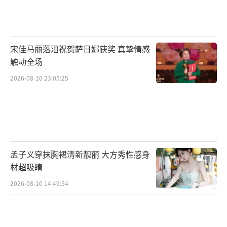
若鸿文化致力于推广中式东方美学，向世
界展示中国独特的艺术和审美价值。《武神主
宰》真人剧不仅仅是一部娱乐作品，更是展示
宋佳马丽落泪祝贺萨日娜获奖 真挚情感
中国文化魅力的窗口。
触动全场
2026-08-10 23:05:25
若鸿文化努力将《武神主宰》真人剧打造
成为一部玄幻大剧的经典之作。他们将致力于
展现出原著的精髓，保持与动漫和小说的高度
一致，并通过精良的制作和出色的演员阵容，
为观众呈现出一个震撼人心的天武大陆，引领
孟子义穿抹胸裙清新靓丽 大方秀性感身
材超吸睛
观众进入一个全新的玄幻世界。
（责任编辑：郭一楠
2026-08-10 14:49:54
CK001）