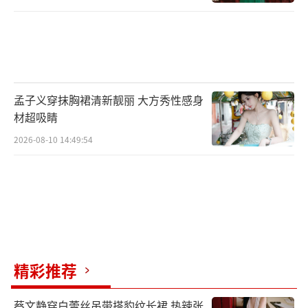
孟子义穿抹胸裙清新靓丽 大方秀性感身
材超吸睛
2026-08-10 14:49:54
精彩推荐
蔡文静穿白蕾丝吊带搭豹纹长裙 热辣张