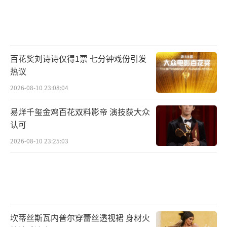
百花奖刘诗诗仅得1票 七分钟戏份引发
热议
2026-08-10 23:08:04
易烊千玺金鸡百花双料影帝 演技获大众
认可
2026-08-10 23:25:03
坎蒂丝斯瓦内普尔穿蕾丝透视裙 身材火