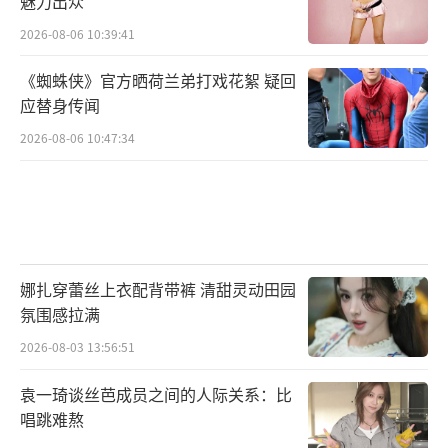
魅力出众
2026-08-06 10:39:41
《蜘蛛侠》官方晒荷兰弟打戏花絮 疑回
应替身传闻
2026-08-06 10:47:34
娜扎穿蕾丝上衣配背带裤 清甜灵动田园
氛围感拉满
2026-08-03 13:56:51
袁一琦谈丝芭成员之间的人际关系：比
唱跳难熬