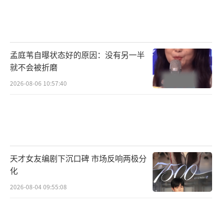
孟庭苇自曝状态好的原因：没有另一半
就不会被折磨
2026-08-06 10:57:40
天才女友编剧下沉口碑 市场反响两极分
化
2026-08-04 09:55:08