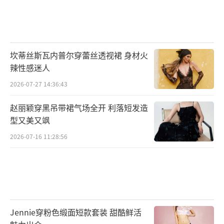
坎蒂丝斯瓦内普尔穿蕾丝透视裙 身材火
辣性感迷人
2026-07-27 14:36:43
赵丽颖穿黑吊带裙气场全开 利落短发造
型又美又飒
2026-07-16 11:28:56
Jennie穿粉色缎面短款套装 甜酷鲜活