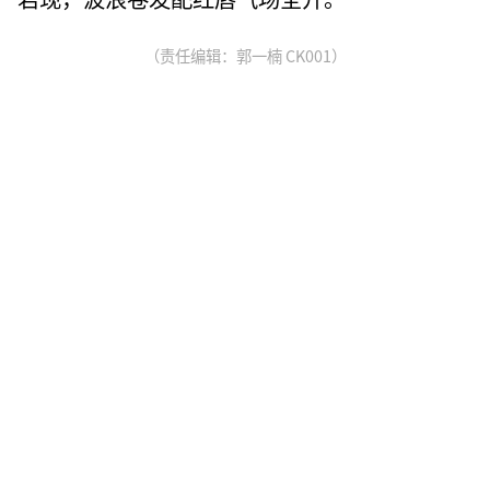
（责任编辑：郭一楠 CK001）