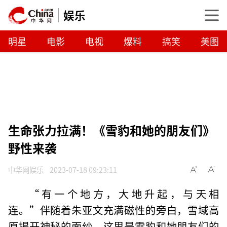
娱乐
明星
电影
电视
爆料
搞笑
美图
生命张力拉满！《雪豹和她的朋友们》
野性来袭
中华网娱乐
2023-07-18 09:23:11
“有一个地方，大地升起，与天相
连。”伴随着朱亚文充满磁性的旁白，雪域高
原揭开神秘的面纱。这里是雪豹和她朋友们的