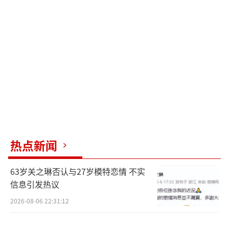
在著名野生动物摄影师奚志农的带领下，
牧民摄影师历时六年，翻山越岭，战胜高海拔
与极端天气捕捉到海量前所未见的野生动物画
面，也用镜头记录下他们与荒原的深厚羁绊。
这一过程同样充满了韧劲与野性。
继上海国际电影节火爆展映并一举斩获最
受传媒关注荣誉后，《雪豹和她的朋友们》声
名大噪，“朋友圈”也不断扩大——吴京、沈
热点新闻
腾、郭帆、王宝强、周冬雨等众多电影人纷纷
为他们可爱的雪豹朋友助阵打Call，诚邀大家
63岁关之琳否认与27岁模特恋情 不实
与豹同行。
信息引发热议
2026-08-06 22:31:12
8月4日，走进影院看《雪豹和她的朋友
们》，一起开启这段野性之旅！无论你是关爱