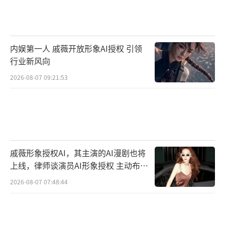
自然的大朋友，还是热爱动物的小朋友，总能
从中找到打动你的瞬间，为生活中注入源源不
断的生命力量。
（责任编辑：郭一楠 CK001）
内娱第一人 戚薇开放形象AI授权 引领
行业新风向
2026-08-07 09:21:53
戚薇形象授权AI，其主演的AI漫剧也将
上线，律师谈演员AI形象授权 主动布局
数字资产
2026-08-07 07:48:44