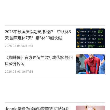
2026中秋国庆假期安排出炉！中秋休3
天 国庆连休7天！请3休13超长假
2026-08-05 08:41:43
《蜘蛛侠》官方晒荷兰弟打戏花絮 疑回
应替身传闻
2026-08-06 10:47:34
Jennie穿粉色缎面短款套装 甜酷鲜活