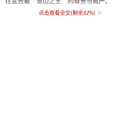
在宣告着“雪山之王”的尊贵与威严。
点击查看全文(剩余
61
%)
另一边，雪豹的高原同伴们也不甘示弱。
蠢萌可爱的藏狐在尽情嬉戏；斑头雁幼鸟尝试
着第一次展翅高飞；鼠兔以闪电般的速度在原
野一闪而过；牦牛成群结队奔跑卷起烟尘，还
有目光如炬的兀鹫和凶悍壮硕的藏棕熊。无论
是弱肉强食的自然法则还是和谐共生的美好画
面，一切都充满了原始的生命张力，它们的存
在就是这片土地的“精神”所在。
“这不仅是关于雪豹的故事，也是青藏高
原东北部人和动物的故事。”淳朴的牧民们世
代与这些高原生灵生活在一起，如今他们又成
了野生动物们的保护者与记录者。