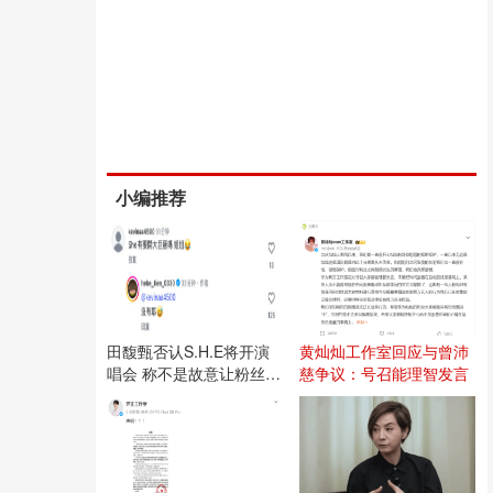
小编推荐
田馥甄否认S.H.E将开演
黄灿灿工作室回应与曾沛
唱会 称不是故意让粉丝失
慈争议：号召能理智发言
望