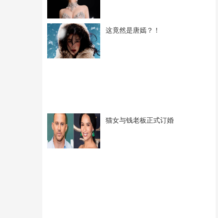
这竟然是唐嫣？！
猫女与钱老板正式订婚