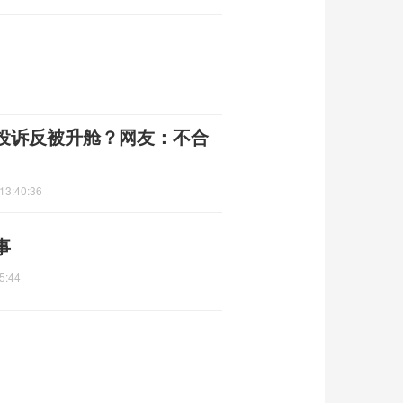
投诉反被升舱？网友：不合
13:40:36
事
5:44