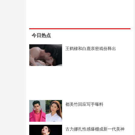
今日热点
王鹤棣和白鹿亲密戏份释出
都美竹回应写手曝料
古力娜扎性感爆棚成新一代美神