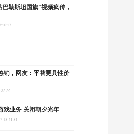
贴巴勒斯坦国旗”视频疯传，
3:10:17
热销，网友：平替更具性价
:32:29
游戏业务 关闭朝夕光年
7 13:41:31