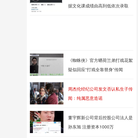
据文化课成绩由高到低依次录取
《蜘蛛侠》官方晒荷兰弟打戏花絮
疑似回应“打戏全靠替身”传闻
周杰伦经纪公司发文否认私生子传
闻：纯属恶意造谣
董宇辉新公司背后控股公司法人是
孙东旭 注册资本1000万