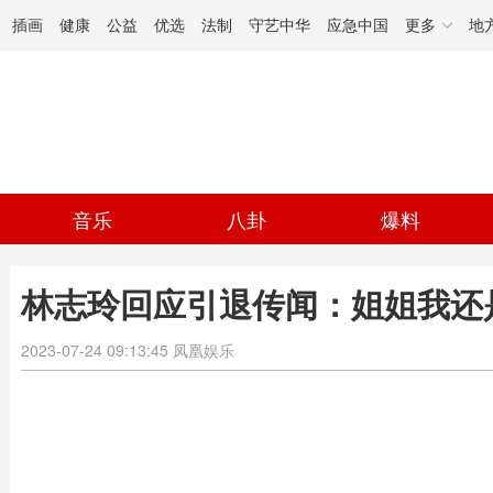
插画
健康
公益
优选
法制
守艺中华
应急中国
更多
地
音乐
八卦
爆料
林志玲回应引退传闻：姐姐我还
2023-07-24 09:13:45
凤凰娱乐