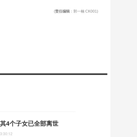
(
责任编辑
：郭一楠 CK001)
谢晋的大女儿去世享年77岁 其4个子女已全部离世
3:30:12