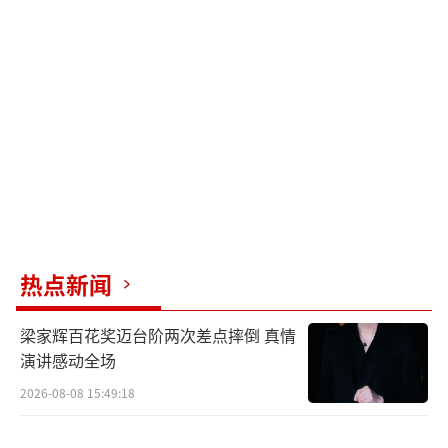
他们始终坚持自己的梦想，用自己的拼搏与努
力让人们看到街舞的力量。在电影中，他们用
精湛的舞姿与表演，让观众们看到属于这个夏
天最绚烂，最热血的舞台！
正如王一博在特辑中说道：“喜欢就是支
撑我们坚持下去的点，其实没有别的原因
了。”电影里的丁雷与王一博因为日思夜想着
舞台，所以无论是在训练室还是地铁，都在无
时无刻地练习；而电影外的他们也是因为热爱
热点新闻
所以才相聚一起，竭力想要为观众呈现一部描
梁家辉百花奖迈台阶两次差点摔倒 真情
述梦想、展现青春的电影。
演讲感动全场
普通人也能不平凡，热烈的其实是你我
2026-08-08 15:49:18
作为一部励志喜剧电影，《热烈》在叙述