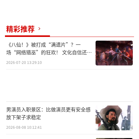
验”、“简洁、纯粹、热烈”……这个夏天，
一起欢脱舞起来！电影《热烈》于今日起-27日
14:00-21:00全国点映，7月28日全国上映，预
精彩推荐
售现已全面开启！
《八仙！》被打成“满遗片”？一
电影《热烈》由儒意影业（杭州）有限公
场“网络猎巫”的狂欢！ 文化自信还是
司、上海他城影业有限公司、上海淘票票影视
焦虑？
2026-07-20 13:29:10
文化有限公司、中国电影股份有限公司、上海
瀚纳影视文化传媒有限公司、浙江横店影业有
限公司、万达电影股份有限公司、天津猫眼微
影文化传媒有限公司、上海儒意影视制作有限
公司出品，杭州中交文化发展有限公司、深圳
男演员入职景区：比做演员更有安全感
放下架子求稳定
市汇文控股有限公司、优酷信息技术（北京）
有限公司、福建省中视传播有限公司、浙江峰
2026-08-08 10:12:41
行天下影视文化传媒有限公司、华数传媒网络