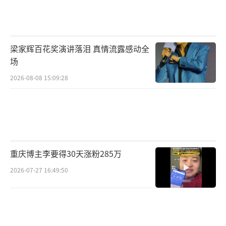
逐梦故事的同时，也展现了主人公在努力下不
断提升的能力，黄渤和王一博在电影中的舞台
表演堪称精彩，让观众感受到他们对舞蹈的热
梁家辉百花奖演讲落泪 真情流露感动全
爱和对梦想的执着。让我们去追梦，去“热
场
烈”吧！在青春中留下热爱的样子，身处人海
2026-08-08 15:09:28
亦可以因热烈的梦想而发光。热烈的其实并不
只是青春，而是每一个认真生活，奋勇追梦的
你我！
电影《热烈》于7月20日开启预售，目前预
重庆博主李要得30天涨粉285万
售票房已经破亿！在电影点映后，影片更是收
2026-07-27 16:49:50
获了观众的众多好评，口碑节节攀升，淘票
票、猫眼双平台点映开分9.7，观众热评“小人
物励志够感人”、“舞台沉浸式的观影体