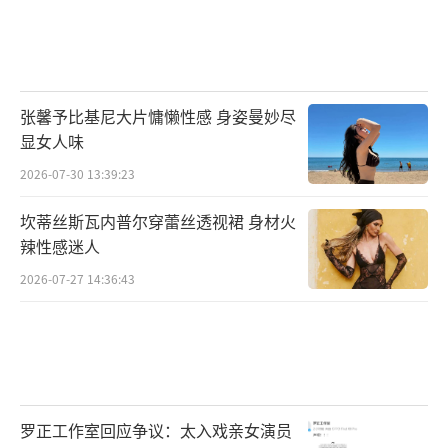
张馨予比基尼大片慵懒性感 身姿曼妙尽
显女人味
2026-07-30 13:39:23
坎蒂丝斯瓦内普尔穿蕾丝透视裙 身材火
辣性感迷人
2026-07-27 14:36:43
罗正工作室回应争议：太入戏亲女演员