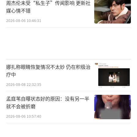
周杰伦未受“私生子”传闻影响 更新社
有限公司、杭州佳平影业有限公司、上海有么
媒心情不错
字影业有限公司、补拙影视传媒（内蒙古）有
2026-08-06 10:46:31
限公司、浙江影视（集团）有限公司、中引文
化传媒（武汉）有限公司、北京粒粒橙传媒有
限公司、初心文化有限公司、方特影业投资有
限公司、北京微梦创科网络技术有限公司、抖
娜扎称眼睛恢复情况不太妙 仍在积极治
音文化（厦门）有限公司、无双（深圳）影业
疗中
有限公司、北京国影纵横电影发行有限公司联
2026-08-08 22:32:35
合出品。
（责任编辑：郭一楠 CK001）
孟庭苇自曝状态好的原因：没有另一半
就不会被折磨
2026-08-06 10:57:40