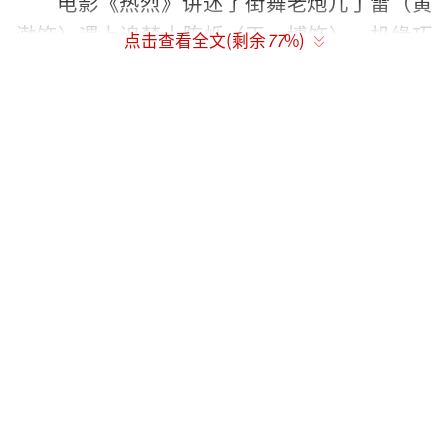
电影《热烈》讲述了街舞老炮儿丁雷（黄
渤饰）遇上追梦人陈烁（王一博饰），机缘巧
点击查看全文(剩余
77
%)
合下邀请他参与到舞团中来。陈烁与舞团中形
形色色的舞者共同沟通、训练，众人怀着同样
的梦想奋发前进，却发现实现理想的过程注定
艰辛。电影笑料持续并且燃点不断，整体气氛
热烈满满！电影现已全面开启预售，今日起-27
日14:00-21:00全国点映，7月28日全国上映，
提前燃一夏！
不畏质疑不怕磨难，拼搏筑梦努力前行
在今日发布的梦想特辑里，聚焦影片中惊
叹号舞团幕后的故事。舞团中的队员们由专业
舞者饰演，在生活中，不论遇到怎样的艰辛，