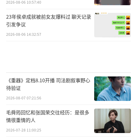
2026-08-06 10:57:40
23年侯卓成就被前女友爆料过 聊天记录
引发争议
2026-08-06 14:32:57
《重器》定档8.10开播 司法剧叙事野心
待验证
2026-08-07 07:21:56
毛舜筠回忆和张国荣交往经历：是很多
情很重情的人
2026-07-28 11:00:25