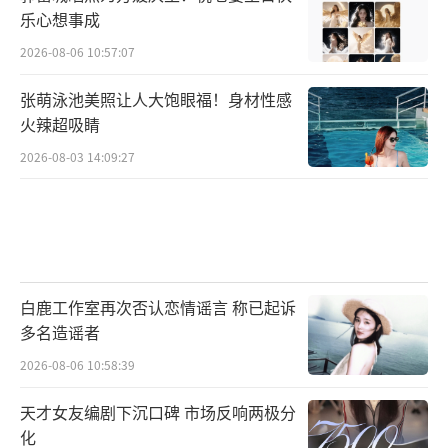
乐心想事成
2026-08-06 10:57:07
张萌泳池美照让人大饱眼福！身材性感
火辣超吸睛
2026-08-03 14:09:27
白鹿工作室再次否认恋情谣言 称已起诉
多名造谣者
2026-08-06 10:58:39
天才女友编剧下沉口碑 市场反响两极分
化