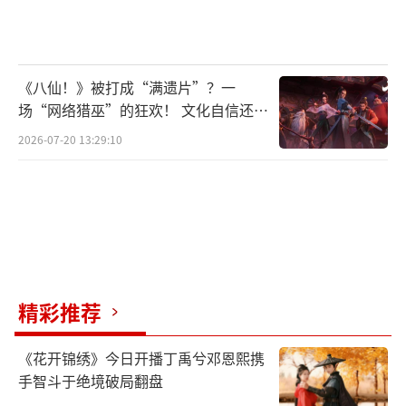
《八仙！》被打成“满遗片”？一
场“网络猎巫”的狂欢！ 文化自信还是
焦虑？
2026-07-20 13:29:10
精彩推荐
《花开锦绣》今日开播丁禹兮邓恩熙携
手智斗于绝境破局翻盘