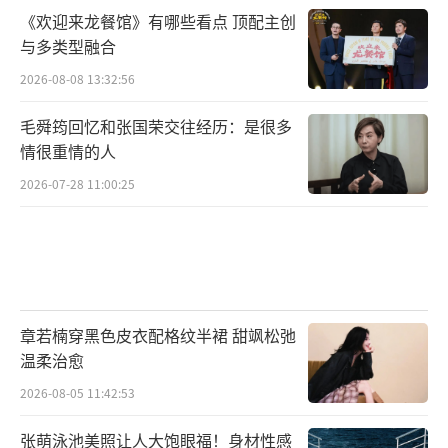
《欢迎来龙餐馆》有哪些看点 顶配主创
与多类型融合
2026-08-08 13:32:56
毛舜筠回忆和张国荣交往经历：是很多
情很重情的人
2026-07-28 11:00:25
章若楠穿黑色皮衣配格纹半裙 甜飒松弛
温柔治愈
2026-08-05 11:42:53
张萌泳池美照让人大饱眼福！身材性感