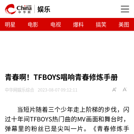
娱乐
明星
电影
电视
爆料
搞笑
美图
青春啊！TFBOYS唱响青春修炼手册
中华网娱乐综合
2023-08-07 09:12:11
当短片随着三个少年走上阶梯的步伐，闪
过十年间TFBOYS热门曲的MV画面和舞台时，
弹幕里的粉丝已是尖叫一片。《青春修炼手