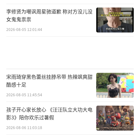
李修贤为嘲讽周星驰道歉 称对方没儿没
女鬼鬼祟祟
2026-08-05 12:01:44
宋雨琦穿黑色蕾丝挂脖吊带 热辣飒爽甜
酷感十足
2026-08-05 11:45:54
孩子开心家长放心 《汪汪队立大功大电
影3》陪你欢乐过暑假
2026-08-06 11:03:18