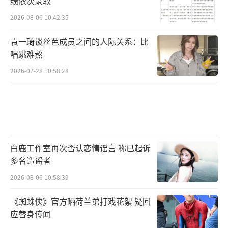
绩依次录取
2026-08-06 10:42:35
袁一琦谈丝芭成员之间的人际关系：比
唱跳难熬
2026-07-28 10:58:28
白鹿工作室再次否认恋情谣言 称已起诉
多名造谣者
2026-08-06 10:58:39
《蜘蛛侠》官方晒荷兰弟打戏花絮 疑回
应替身传闻