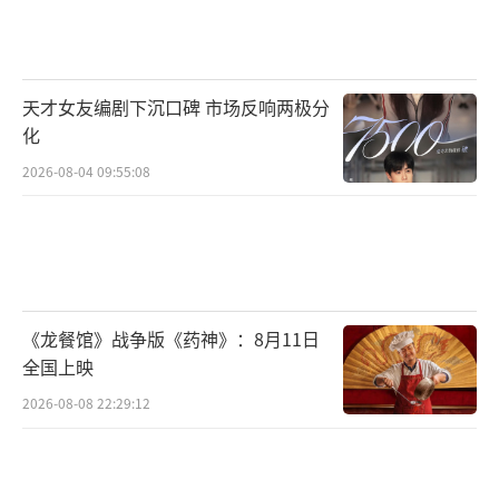
罗正季美含倾情献唱主题曲《未来的
你》，温柔甜蜜的深情对唱令人心动，《未来
的你》MV成为大型发糖现场，甜蜜氛围感拉
天才女友编剧下沉口碑 市场反响两极分
满，充满浪漫气息。
化
剧集开播首日便冲上热搜，热度持续走
2026-08-04 09:55:08
高，成为暑期档热门剧。话题#罗正季美含三搭
新剧开播荣登抖音热点榜。#来自未来的你扑倒
文学开启暑期恋爱新文学，智能AI的奶狗弟弟
打破传统设定，引发热议。对于男女主的三搭
《龙餐馆》战争版《药神》：8月11日
网友也是直呼这次真的甜到我了，罗正和季美
全国上映
含的宿命感很爱了。
2026-08-08 22:29:12
爱奇艺《来自未来的你》正在热播中，锁
定爱奇艺，会员解锁全集，直赴甜蜜之旅；共