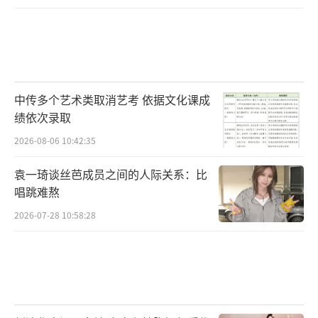
中传多个艺术类取消艺考 依据文化课成
绩依次录取
2026-08-06 10:42:35
袁一琦谈丝芭成员之间的人际关系：比
唱跳难熬
2026-07-28 10:58:28