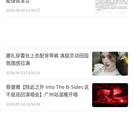
能理智发言
2026-08-05 11:56:27
娜扎穿蕾丝上衣配背带裤 清甜灵动田园
氛围感拉满
2026-08-03 13:56:51
蔡健雅【除此之外 Into The B-Sides 这
不是巡回演唱会】广州站温暖开唱
2026-05-18 12:56:49