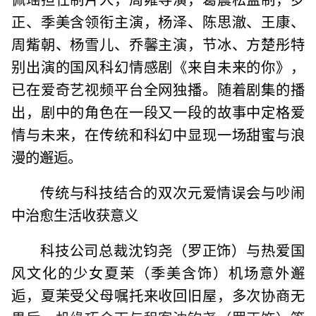
正、季美含领衔主演，杨泽、陈思澈、王康、
周觜朝、杨雪儿、乔馨主演，节冰、方楚彤特
别出演的国风科幻情感剧《来自未来的你》，
已在爱奇艺视频平台全网独播。随着剧集的播
出，剧中的角色在一段又一段的故事中定格爱
情与未来，在传统和科幻中显现一场甜蜜与浪
漫的邂逅。
传统与科技结合的双次元爱情误会与吵闹
中治愈生活收获意义
科技公司总裁沈钧尧（罗正饰）与热爱国
风文化的少女夏茉（季美含饰）机场意外邂
逅，夏茉受父母嘱托来收回旧屋，多次协商无