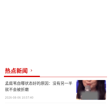
作为一部甜宠剧，除了本身自带的奇妙科
幻的色彩和糖度超标的爱情故事，主创团队的
精心打磨和对角色的用心选择，更加体现出主
创团队想要打破传统甜宠剧的固有模式。
罗正季美含继《扑通扑通喜欢你》《惹不
起的千岁大人》后再次合作，观众好评不断，
高颜值的三搭组合，也成为本剧的另一精彩看
热点新闻
点，超甜CP共同携手谱写甜蜜新恋歌，甜度超
标看点十足。在此次合作中两人之前所培养的
孟庭苇自曝状态好的原因：没有另一半
熟悉感与默契度，深深的表现出了情侣之间日
就不会被折磨
常的甜蜜生活，霸道总裁和青涩少女的双向奔
2026-08-06 10:57:40
赴，引人瞩目。