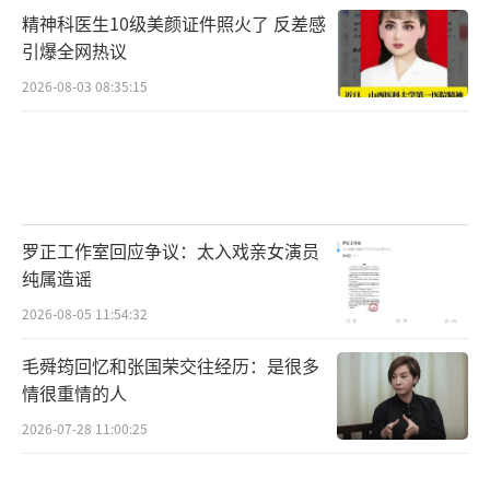
精神科医生10级美颜证件照火了 反差感
引爆全网热议
2026-08-03 08:35:15
罗正工作室回应争议：太入戏亲女演员
纯属造谣
2026-08-05 11:54:32
毛舜筠回忆和张国荣交往经历：是很多
情很重情的人
2026-07-28 11:00:25