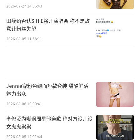
2026-07-27 14:36:43
田馥甄否认S.H.E将开演唱会 称不是故
意让粉丝失望
2026-08-05 11:58:11
Jennie穿粉色缎面短款套装 甜酷鲜活
魅力出众
2026-08-06 10:39:41
李修贤为嘲讽周星驰道歉 称对方没儿没
女鬼鬼祟祟
2026-08-05 12:01:44