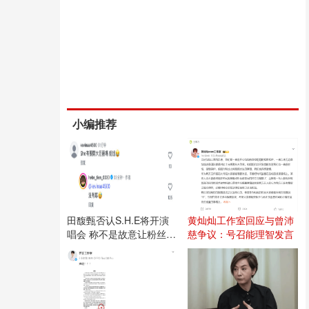
小编推荐
田馥甄否认S.H.E将开演
黄灿灿工作室回应与曾沛
唱会 称不是故意让粉丝失
慈争议：号召能理智发言
望