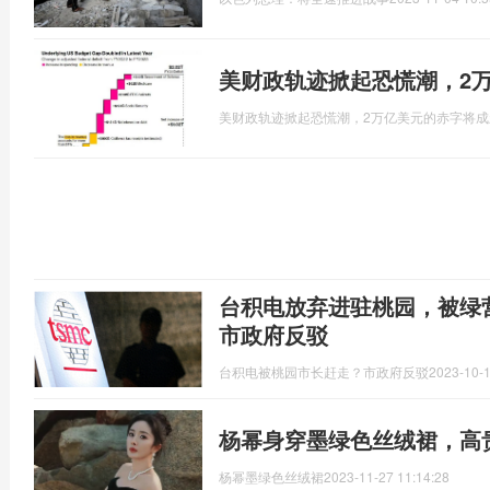
美财政轨迹掀起恐慌潮，2
美财政轨迹掀起恐慌潮，2万亿美元的赤字将成
台积电放弃进驻桃园，被绿
市政府反驳
台积电被桃园市长赶走？市政府反驳
2023-10-1
杨幂身穿墨绿色丝绒裙，高
杨幂墨绿色丝绒裙
2023-11-27 11:14:28