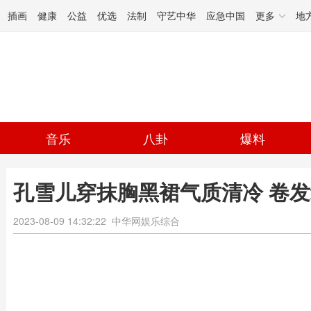
插画
健康
公益
优选
法制
守艺中华
应急中国
更多
地
音乐
八卦
爆料
孔雪儿穿抹胸黑裙气质清冷 卷
2023-08-09 14:32:22
中华网娱乐综合