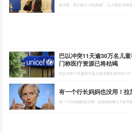
崔天凯：美方提出“小院高墙”，让人想起“坐井观
巴以冲突11天逾30万名儿
门称医疗资源已将枯竭
巴以冲突11天逾30万名儿童流离失所
2023-10-
有一个行长妈妈也没用！拉
有一个行长妈妈也没用！拉加德自曝儿子炒币被