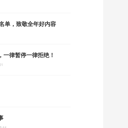
全名单，致敬全年好内容
，一律暂停一律拒绝！
01
事
5:44