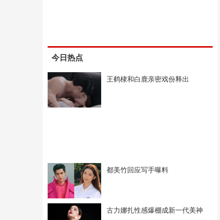
今日热点
王鹤棣和白鹿亲密戏份释出
都美竹回应写手曝料
古力娜扎性感爆棚成新一代美神