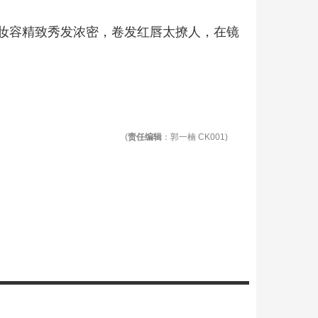
妆容精致秀发浓密，卷发红唇太撩人，在镜
(
责任编辑
：郭一楠 CK001)