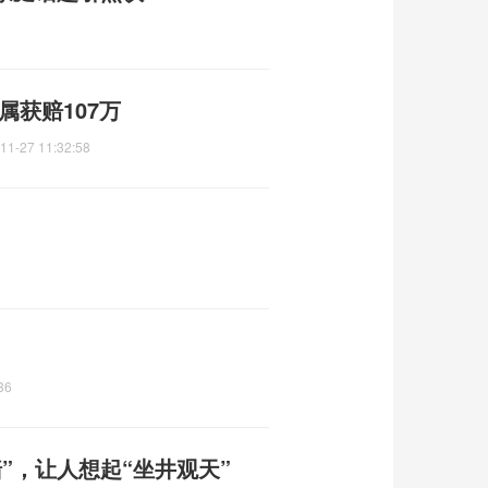
属获赔107万
11-27 11:32:58
36
”，让人想起“坐井观天”