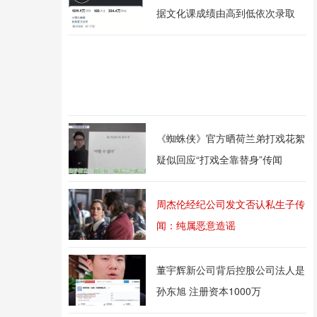
据文化课成绩由高到低依次录取
《蜘蛛侠》官方晒荷兰弟打戏花絮
疑似回应“打戏全靠替身”传闻
周杰伦经纪公司发文否认私生子传
闻：纯属恶意造谣
董宇辉新公司背后控股公司法人是
孙东旭 注册资本1000万