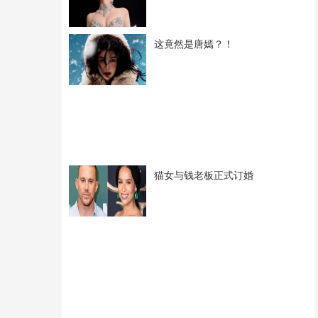
这竟然是唐嫣？！
猫女与钱老板正式订婚