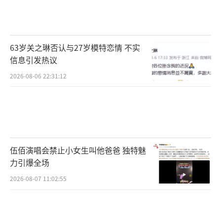
狼狗”，直言刘以豪温柔贴心，更像小奶狗。
现场主创和观众还一同玩起了爱犬版“逛三
园”，全场氛围其乐融融。
63岁关之琳否认与27岁模特恋情 不实
信息引发热议
2026-08-06 22:31:12
观众力赞独特复古风格 特别捐赠仪式满含
温暖与爱
首映礼现场中，不少观众在观影过后激动
分享看完影片的感受和体悟。有观众说到自己
伍佰演唱会禁止小女生叫他爸爸 独特魅
刚刚从上一段感情走出来，正想重新出发，遵
力引爆全场
从本心，观影过后十分认同和共鸣影片中角色
2026-08-07 11:02:55
千菲菲的爱情观；也有观众说到自己以前是一
个比较内向的人，养了一只狗狗之后便会在闲