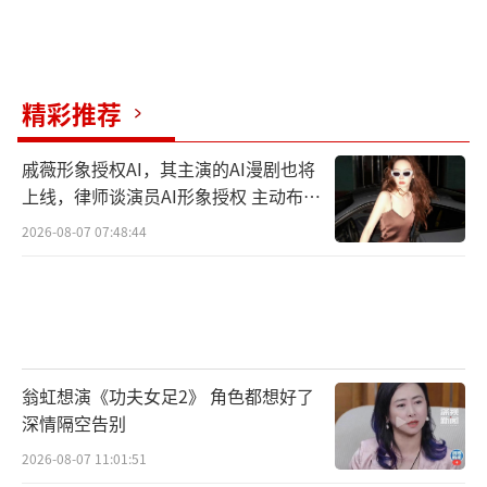
暇之余主动带它出门散步，不仅自己的身体更
好一些，整个人也外向开朗了许多，所以看到
以萌宠狗狗为题材的影片特别喜欢；更有观众
精彩推荐
力赞无论是影片主角工作和生活的极具复古感
的场景还是主角的各式鬼马穿搭，都能感受到
戚薇形象授权AI，其主演的AI漫剧也将
影片在服化道设置上的精心与诚意，和其所传
上线，律师谈演员AI形象授权 主动布局
达出来的独特美学追求。
数字资产
2026-08-07 07:48:44
此外，借由电影在深圳举办首映礼的特别
机缘，以电影《爱犬奇缘》的主题理念传达和
此次首映礼独家赞助品牌、中国知名宠物食品
公司佩蒂的品牌使命以及承担的企业社会责任
翁虹想演《功夫女足2》 角色都想好了
相契合为出发点，佩蒂与电影剧组共同发起捐
深情隔空告别
赠活动，向100%零薪酬的志愿者组织的纯公益
2026-08-07 11:01:51
领养平台“领养日”捐赠5吨共计30万元的宠