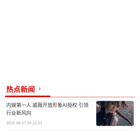
头，因为狗狗是有灵性的，是能够感受到你对
它的感受，所以我们用了很长时间去读懂它们
的心意，才能去拍摄它们。”演员冯绍峰则说
道影片的造型巧思颇多，整个电影的场景设计
梦幻十足，所以需要一些更夸张的表演，对自
己来说也是一次全新的挑战。还与观众分享解
读他所饰演的角色“狗王陈”MBTI人格是“外
e内i”；影片角色千菲菲饰演者、现实生活中
的资深铲屎官娜扎分享了自己在生活和工作的
热点新闻
糟心时刻被小狗治愈的经历，感激能有机会出
内娱第一人 戚薇开放形象AI授权 引领
演影片，希望大家在有条件的情况下去拥有属
行业新风向
于自己的“小狗时间”；演员李嘉琦作为“猫
2026-08-07 09:21:53
狗双全”达人分享自己的养狗心得，被问到合
作演员刘以豪是“年下小奶狗”还是“年上大