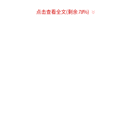
点击查看全文(剩余
78
%)
实力主创阵容惊喜亮相 真情分享畅聊幕后
创作趣事
电影《爱犬奇缘》以复古梦幻的视觉呈
现，通过萌宠狗狗作为中心叙事视角，讲述了
三对都市男女组合结缘爱宠狗狗，在寻爱与生
活的路上彼此依靠、相互治愈，不仅更进一步
地认识和了解自己，也更加明白爱宠对自己生
命的重要意义，收获欢笑与泪水的暖心故事。
首映礼观影过程中，现场笑声连连；影片放映
结束后，主创集体来到台前，全场欢呼和掌声
不断，热情持续升级。导演陈国辉分享幕后创
作经历：“影片中有很多萌宠狗狗的特效镜