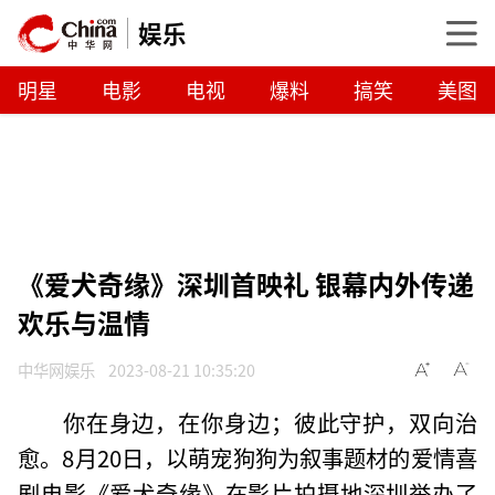
娱乐
明星
电影
电视
爆料
搞笑
美图
《爱犬奇缘》深圳首映礼 银幕内外传递
欢乐与温情
中华网娱乐
2023-08-21 10:35:20
你在身边，在你身边；彼此守护，双向治
愈。8月20日，以萌宠狗狗为叙事题材的爱情喜
剧电影《爱犬奇缘》在影片拍摄地深圳举办了