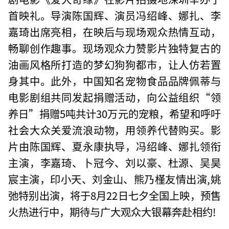
首映礼。导演陈国辉、演员冯绍峰、娜扎、李
嘉琦出席亮相，在映后与现场观众热情互动，
畅聊创作趣事。现场观众力赞影片独特复古的
油画风格所打造的梦幻狗狗都市，让人仿若置
身其中。此外，中国知名宠物食品品牌佩蒂与
电影剧组共同发起捐赠活动，向公益组织“领
养日”捐赠5吨共计30万元的宠粮，希望和呼吁
社会大众关爱流浪动物，用领养代替购买。影
片由陈国辉、夏永康执导，冯绍峰、娜扎领衔
主演，李嘉琦、卜冠今、刘以豪、杜源、吴昊
宸主演，印小天、刘金山、熊乃槿友情出演,姚
弛特别出演，将于8月22日七夕全国上映，预售
火热进行中，期待与广大观众大银幕奔赴相约!