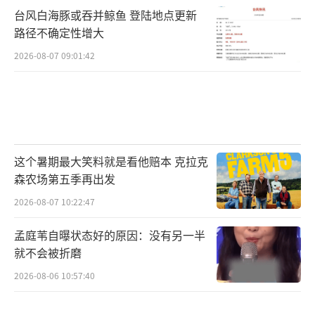
台风白海豚或吞并鲸鱼 登陆地点更新
粮，希望通过此番捐赠呼吁社会大众关爱流浪
路径不确定性增大
动物，用领养代替购买。此次特别捐赠仪式满
2026-08-07 09:01:42
含对宠物的关怀与爱，让人倍感温暖。
电影《爱犬奇缘》由融创未来文化影视传
媒(深圳)有限公司、文投控股股份有限公司出
这个暑期最大笑料就是看他赔本 克拉克
品, 乐创影业(天津)有限公司、北京一芯一艺文
森农场第五季再出发
化科技有限公司联合出品, 融赞影视(厦门)有限
2026-08-07 10:22:47
公司、乐创影业(天津)有限公司发行。影片将于
孟庭苇自曝状态好的原因：没有另一半
8月22日七夕全国上映,期待与观众一同开启治
就不会被折磨
愈温暖的欢乐养宠故事！
（责任编辑：郭一楠 CK001）
2026-08-06 10:57:40