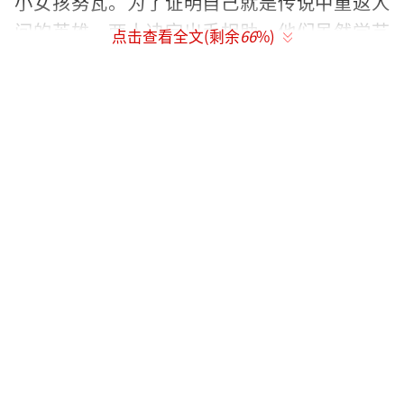
小女孩努瓦。为了证明自己就是传说中重返人
间的英雄，两人决定出手相助。他们虽然学艺
点击查看全文(剩余
66
%)
未精，信心却简直爆棚，拍着胸脯上路，带着
努瓦开始了一场毫无计划的营救行动……
充满想象的奇幻冒险之旅
“兄弟齐心”版预告中，巨大的鱼形飞
船、废土风的世界元素扑面而来。身穿猩红色
超人同款三角内裤的猴子“空”闪亮登场，在
蒸汽朋克质感的世界里腾云驾雾，而其搭档蒲
牢则负责搞笑。面对这样的一对组合，我们不
禁要问：世界的命运落在这样两个家伙手上，
究竟是福是祸？英雄并非天生，经历磨难方能
担当大任。这对搭档能经得住考验吗？在这场