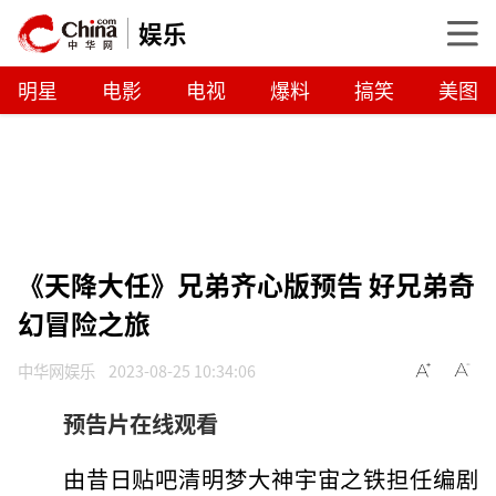
娱乐
明星
电影
电视
爆料
搞笑
美图
《天降大任》兄弟齐心版预告 好兄弟奇
幻冒险之旅
中华网娱乐
2023-08-25 10:34:06
预告片在线观看
由昔日贴吧清明梦大神宇宙之铁担任编剧