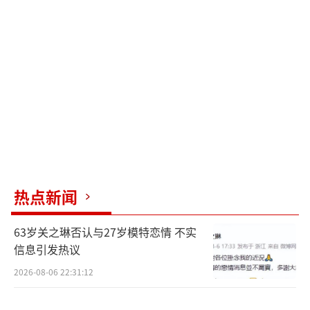
充满挑战、发现自我的旅程中，他们能完成各
自的使命吗？相信在电影中，大家会找到答
案。
独特的猴子角色形象引人瞩目
预告中，主角之一“空”首次亮相。可爱
帅气又不失顽皮和灵性的造型令人眼前一亮，
让人对于“空”在影片中的表现充满期待。宇
宙之铁表示，创作之初最大的挑战就是如何设
热点新闻
计一个令人满意的猴子形象，不能太丑，不能
太凶，还得有个性，有态度，有灵性。无论
63岁关之琳否认与27岁模特恋情 不实
是“像猴子的人”还是“像人的猴子”，那样
信息引发热议
设计出来的总是怪物，难怪原著中孙悟空每次
2026-08-06 22:31:12
出场都会吓着路人。“空”的灵感虽然来自于