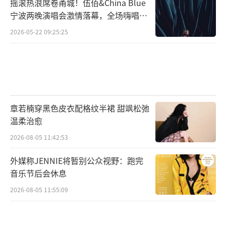
摇滚热浪席卷甬城！伍佰&China Blue
宁波两晚演唱会激情落幕，全场嗨唱氛
围炸裂
2026-05-22 09:25:25
章若楠穿黑色皮衣配格纹半裙 甜飒松弛
温柔治愈
2026-08-05 11:42:53
外媒称JENNIE将暂别公众视野：跑完
音乐节后会休息
2026-08-05 11:55:09