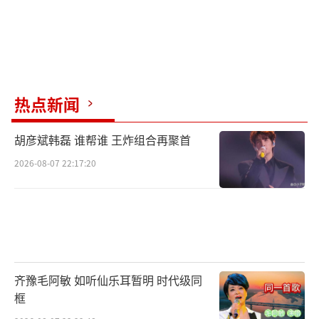
热点新闻
胡彦斌韩磊 谁帮谁 王炸组合再聚首
2026-08-07 22:17:20
齐豫毛阿敏 如听仙乐耳暂明 时代级同
框