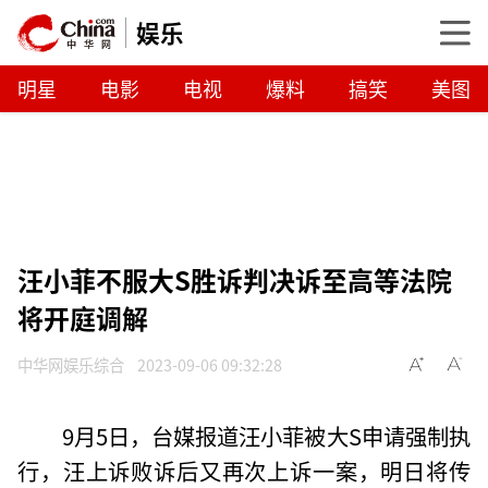
娱乐
明星
电影
电视
爆料
搞笑
美图
汪小菲不服大S胜诉判决诉至高等法院
将开庭调解
中华网娱乐综合
2023-09-06 09:32:28
9月5日，台媒报道汪小菲被大S申请强制执
行，汪上诉败诉后又再次上诉一案，明日将传