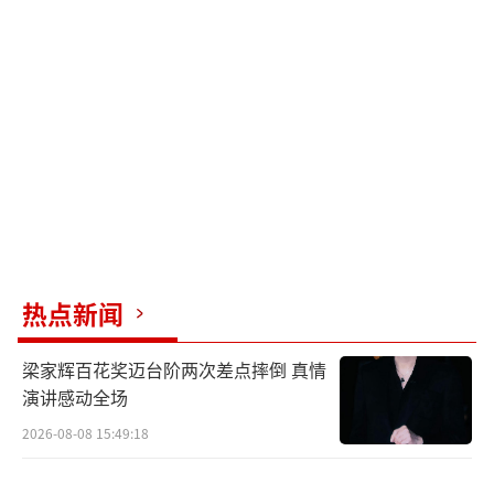
钥匙。面对着接踵而至的危机，少年异人们集
结起来并建立了深厚的友谊和羁绊，在这条成
长之路上，每个人都在寻找自己的道与义，一
场光明与黑暗的对决蓄势待发……
今日释出的“异触即发”版预告中，以少
年张楚岚的热血逆袭之路展开，开篇
以“忍”字处世的张楚岚，一路被打趴、被质
疑、被轻蔑，为了要维护爷爷的名誉，张楚岚
热点新闻
决定踏进异人世界，查清历史谜团。随着异乱
再起，诸多绝世高手破空出世，热血打戏轮番
梁家辉百花奖迈台阶两次差点摔倒 真情
上演，肾上腺素飙升，而张楚岚一句“我的对
演讲感动全场
手，是那个超越极限的自己”，展现着少年触
2026-08-08 15:49:18
底反弹的逆袭。而最后定格在“甲申之乱”真