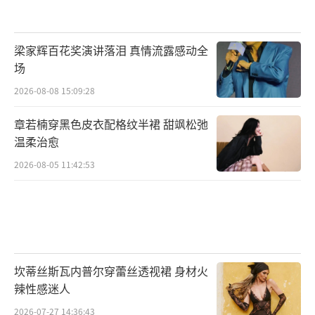
时常笑料百出不按常理出牌，但也正是因此陆
续集结了王也（侯明昊饰）、冯宝宝、张灵玉
梁家辉百花奖演讲落泪 真情流露感动全
（毕雯珺饰）、诸葛青（完颜洛绒饰）等一众
场
少年英雄，他们在异人世界组团打怪、决战黑
2026-08-08 15:09:28
暗，将会为观众呈现出一幅鲜活的英雄群像。
在此基础上，“热血动物联盟”打破都市奇幻
章若楠穿黑色皮衣配格纹半裙 甜飒松弛
温柔治愈
守旧画风，将传统文化、民间传说、经典武术
2026-08-05 11:42:53
进行了巧妙结合，在故事中融入炼炁、修行、
奇门八卦等中国传统文化概念，通过对江湖、
武、侠三要素的解构和再建，实现了“武侠中
国”的现代重塑，彰显品质匠心。《异人之
下》将中二热血之形与传统文化之根交相融
坎蒂丝斯瓦内普尔穿蕾丝透视裙 身材火
合，有望为观众呈现出一个凝聚中式文化内涵
辣性感迷人
的侠义故事。
2026-07-27 14:36:43