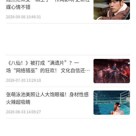
媒心情不错
通过爆梗与质感的双重输出、贴合故事设定的
2026-08-06 10:46:31
燃爽特效，一比一还原大量的武术对决名场
面，旨为观众奉献多场酣畅淋漓的巅峰之战，
或将收获原作粉丝们的好感与肯定，吸引更多
观众朋友走入精彩神秘的异人世界。
《八仙！》被打成“满遗片”？一
剧集由“热血动物联盟”担纲制作，“热
场“网络猎巫”的狂欢！ 文化自信还是
血动物联盟”是由导演许宏宇发起、集结热爱
焦虑？
2026-07-20 13:29:10
青春热血类题材的优秀创作者、输出高品质热
血类的影视作品的全新厂牌，旨在打造带有中
张萌泳池美照让人大饱眼福！身材性感
国人基因的、充满中国元素的新一代年轻人的
火辣超吸睛
热血故事。剧集将聚焦普通大学生张楚岚“大
2026-08-03 14:09:27
男主逆袭”的设定，他以追查爷爷前尘往事的
坚定决心踏入异人世界，成长逆袭的路上虽然