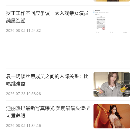
《异人之下》已于2023年8月4日8:00上
罗正工作室回应争议：太入戏亲女演员
线，优酷全网独播，优酷会员首更4集，8月5日
纯属造谣
至8月11日每天18:00更新1集，8月14日更新2
2026-08-05 11:54:32
集，8月15日至8月17日每天更新1集，8月21日
至8月23日每天更新2集，8月24日、8月25日、
8月28日至8月30日每天更新1集；非优酷会员
首更1集，之后连更5天，每天18:00更新1集，8
袁一琦谈丝芭成员之间的人际关系：比
月14日至8月16日每天更新1集，8月21日起周
唱跳难熬
一至周五每天更新1集。锁定优酷，更多精彩，
2026-07-28 10:58:28
敬请期待。
迪丽热巴最新写真曝光 美萌猫猫头造型
（责任编辑：郭一楠 CK001）
可爱养眼
2026-08-05 11:34:16