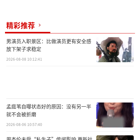
色调透露出轻快张扬的故事调性，哪都通之
稳、全性之狂、十佬之傲，皆透过海报像观众
展现其鲜活之姿，一场关乎正义与道心的坚守
精彩推荐
之战即将震撼来袭。
男演员入职景区：比做演员更有安全感
还原对决武打名场面高燃爆爽
放下架子求稳定
2026-08-08 10:12:41
许宏宇以传统文化重塑侠义江湖
《异人之下》改编自米二的国漫爆款IP
《一人之下》，自带强大的粉丝基础和话题热
度，其作为都市奇幻梗剧，自带“二次元喜
孟庭苇自曝状态好的原因：没有另一半
剧”设定，且故事中立体、完整的异人世界观
就不会被折磨
不仅让故事更加饱满，还为角色间的互动添加
2026-08-06 10:57:40
几分未知性，轻喜逗趣的画风基调也让剧集拥
有极强的号召力与辨识度。在制作方面，剧集
周杰伦未受“私生子”传闻影响 更新社