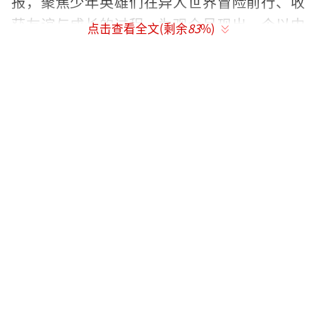
报，聚焦少年英雄们在异人世界冒险前行、收
获友谊与成长的过程，为观众呈现出一个以中
点击查看全文(剩余
83
%)
国传统文化为底色的热血江湖，值得期待。
彭昱畅演绎少年触底反弹逆袭路
高能揭开“八奇技”异能世界观
平凡少年张楚岚（彭昱畅饰）因爷爷尸体
的离奇失踪，被卷入前所未见的“异人”世界
之中，面对“全性”突如其来的追杀、神秘少
女冯宝宝（王影璐饰）的突然闯入，张楚岚决
心不再隐藏异能。随着对于爷爷前尘往事的追
查，张楚岚渐渐融入了异人的江湖，而历史的
谜团也逐渐浮现，在那背后似乎有个惊天的秘
密，而冯宝宝的神秘身世似乎正是解开谜团的