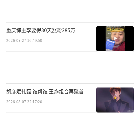
相的画面，也让故事悬念四起，令人愈发期待
张楚岚这场异人世界的冒险之旅会如何展开。
此外，预告中还揭开了神秘且强大的八奇技，
重庆博主李要得30天涨粉285万
雷法、金光咒、风后奇门、空间穿梭等经典技
2026-07-27 16:49:50
能名场面悉数上演，完美还原了新奇热血的异
人世界观设定，极大满足无数粉丝们的期
待，“异人之下把我想象中的神秘热血气质全
部呈现出来了，真的一本满足！”而“炁场全
开”海报，以漫画笔触勾勒角色独特韵味，张
胡彦斌韩磊 谁帮谁 王炸组合再聚首
楚岚抬眼锁定目标，一展少年无畏气概；王也
太极起势，目光坚定胸有成竹；冯宝宝长发飘
2026-08-07 22:17:20
逸却手持木铲，尽显人物反差气质。同步释出
的“阵营集结”版海报以阵营作区分，漫画风
格凸显出剧集强烈的异次元属性，大胆明亮的