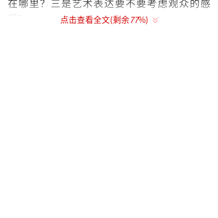
在哪里？三是艺术表达要不要考虑观众的感
受？
点击查看全文(剩余
77
%)
从网友们发表的观点来看，双方各说各的
理由，各持各的立场。应当说，对于艺术的欣
赏属于仁者见仁，智者见智，但这不代表对艺
术的评价是毫无标准，甚至是“任性”的。正
确的艺术批评首先要建立在两个维度上，即思
想内容和表达形式。
先说思想内容。这是指作品题材、主题或
者形象、意蕴所显示出来的社会、政治、道
德、哲学、宗教等意识形态观点及其所产生的
思想力量。
在谈到一些所谓“大尺度”场面时，杨丽