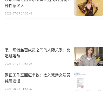
演员穿的太少，做的行为太过亲密，呈现出来
辣性感迷人
的视觉效果让人觉得不舒服。
2026-07-27 14:36:43
然而杨丽萍被骂了这么多次，依旧我行我
素，这回的新舞蹈还加上了“阴阳双修”的部
分，男演员穿的更少了，还和女演员在台上做
出各种让人面红耳赤的动作。这种艺术之美，
袁一琦谈丝芭成员之间的人际关系：比
真的让人难以欣赏。你们觉得呢？
（责任编辑：郭一
唱跳难熬
楠 CK001）
2026-07-28 10:58:28
罗正工作室回应争议：太入戏亲女演员
纯属造谣
2026-08-05 11:54:32