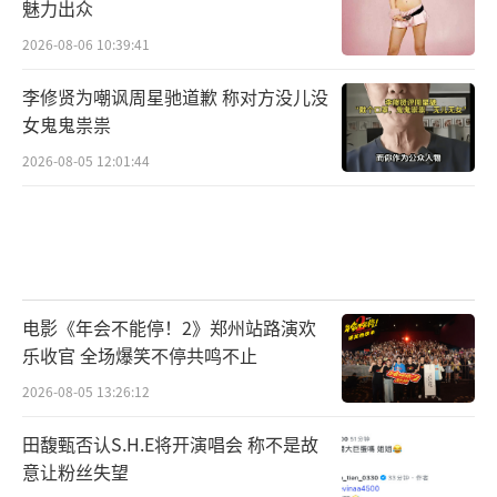
魅力出众
2026-08-06 10:39:41
李修贤为嘲讽周星驰道歉 称对方没儿没
女鬼鬼祟祟
2026-08-05 12:01:44
电影《年会不能停！2》郑州站路演欢
乐收官 全场爆笑不停共鸣不止
2026-08-05 13:26:12
田馥甄否认S.H.E将开演唱会 称不是故
意让粉丝失望