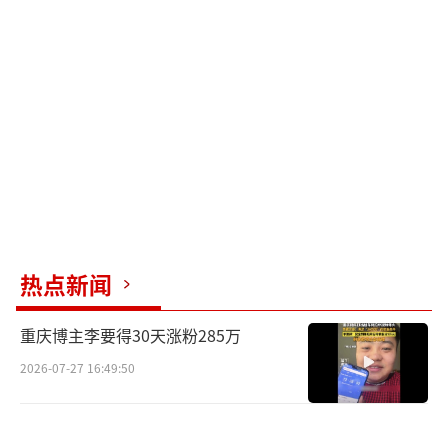
萍解释，男演员饰演的孔雀角色，最终奉献出
了全身的羽毛，以此来获得女孔雀的自由，就
像我们人出生后一样，身上也是没有任何东西
的。也就是说，至少在主创看来，舞蹈的内容
是有严肃的思想价值的。
其次是表达形式。它包括作品构成的完美
性，形象创造的鲜明性，意蕴表现的深刻性。
真正完美的文体，语言、结构、手法都不仅是
热点新闻
一种有意味的形式，而且富有张力和弹性，具
有充分的表现力。同样，主创也认为，舞蹈所
重庆博主李要得30天涨粉285万
谓的“大尺度”是为表达思想内容而服务的。
2026-07-27 16:49:50
简单地说，如果舞台效果不够“震撼”，可能
就不符合杨丽萍创作时的初衷。