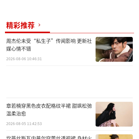
竟是面向全体观众的，在探索艺术表达的方式
方法时，是不能不考虑观众感受的。因为不是
每一位观众都是专业的舞蹈研究者，也不是每
精彩推荐
个人都具备非常丰富的舞蹈知识。对于这样的
情况，杨丽萍及其团队，恐怕也不应该摆出过
周杰伦未受“私生子”传闻影响 更新社
媒心情不错
于“清高”的态度。
2026-08-06 10:46:31
因此，演出方或许可以在下次演出前做出
一定的提示和介绍，让普通观众自行做出选
择。艺术创作需要宽容，普通观众也应该得到
尊重，两者之间有矛盾，更需要沟通。
章若楠穿黑色皮衣配格纹半裙 甜飒松弛
其实，杨丽萍被网友们骂，这已经不是第
温柔治愈
一次了，她屡次因为编排出来的舞蹈动作尺度
2026-08-05 11:42:53
过大引发争议。前几次大家骂她也是因为男女
坎蒂丝斯瓦内普尔穿蕾丝透视裙 身材火