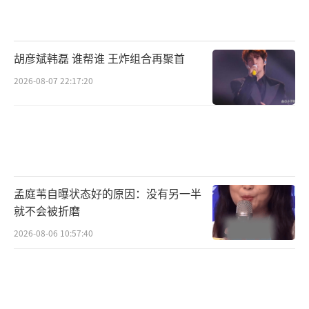
如此看来，恐怕无法断言杨丽萍与网
友“谁对谁错”，因为两者的讨论可能不在一
胡彦斌韩磊 谁帮谁 王炸组合再聚首
个维度。前者考虑的更多是“如何理解艺
2026-08-07 22:17:20
术”，而后者要问的是“艺术表达的限
度”和“观众的感受”。
当一部艺术作品出现争论后，是难以立即
作出“定论”的。需要强调的是，艺术批评不
是冷冰冰的，它要体现张力和引力。从这个意
孟庭苇自曝状态好的原因：没有另一半
义上说，不妨把杨丽萍作品的艺术价值到底有
就不会被折磨
多高的问题留给时间——毕竟经得起检验的艺术
2026-08-06 10:57:40
作品，才有可能成为经典。
但另一方面，又要考虑到舞台上的演出毕