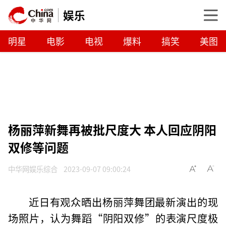
娱乐
明星
电影
电视
爆料
搞笑
美图
杨丽萍新舞再被批尺度大 本人回应阴阳
双修等问题
中华网娱乐综合
2023-09-07 09:00:24
近日有观众晒出杨丽萍舞团最新演出的现
场照片，认为舞蹈“阴阳双修”的表演尺度极