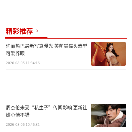
友认出了这位“大伙伴”，追在它身后大声喊
着“倒霉熊”的名字，这一俏皮有趣的场景引
得路人纷纷驻足。虽然贝肯熊以“倒霉”著
精彩推荐
称，但它带给孩子们的是无尽的欢乐！在沈阳
站映后活动中，有一位从17年就关注贝肯熊系
迪丽热巴最新写真曝光 美萌猫猫头造型
可爱养眼
列电影的家长提到，倒霉熊电影其实具有很强
2026-08-05 11:34:16
的教育意义：“我也经常告诉我的孩子，要像
贝肯熊一样遇到事情不放弃，执着坚持，一定
会实现自己的梦想”。而另一位家长也希望孩
子学习贝肯的“不倒翁精神”：“不管遇到困
难还是挫折，都可以继续往前走。”
周杰伦未受“私生子”传闻影响 更新社
媒心情不错
作为热播20年的金牌IP，倒霉熊贝肯以蠢
2026-08-06 10:46:31
萌搞笑的形象，和“倒霉不倒翁”的乐观积极