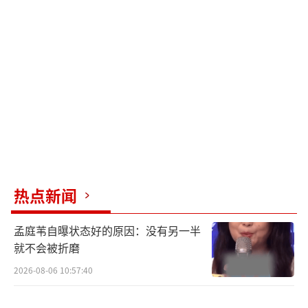
面，前后花了一年半多的时间。”的确，只有
像主创一样怀抱满腔热情，才能制作出如此精
良的动画作品。
有许多惊喜嘉宾也来到了路演现场，分享
了自己的观影感受。王超导演的美术启蒙老师
动情地表示影片从想象力、创造能力到色彩能
力都非常成功。热播电视剧《鹊门刀传奇》导
演吴迪毫不吝啬对影片的喜爱：“影片整个美
热点新闻
术风格和剧本都做得非常的扎实，我个人非常
喜欢，刚才也感受到了在座小朋友们的笑声和
孟庭苇自曝状态好的原因：没有另一半
感动，谢谢你们为中国的动画电影默默无闻的
就不会被折磨
耕耘”。
2026-08-06 10:57:40
贝肯熊打卡两城地标 蠢萌开启奇妙旅程