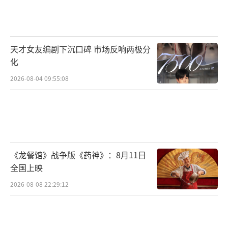
除了映后见面活动，三位主创和贝肯熊也
一起打卡了西安和沈阳的地标性景点。在西
天才女友编剧下沉口碑 市场反响两极分
安，贝肯熊游览了西安城墙、大雁塔和大唐不
化
夜城。倒霉熊贝肯与汉服游客纷纷合影，还品
2026-08-04 09:55:08
尝了西安特色小吃羊肉泡馍，点亮了缤纷灯
彩......在沈阳，贝肯熊和主创们去中街步行街
品尝了著名的中街冰点，接着去到了沈阳故宫
门口，留下了极具反差感的合影。最后一站，
贝肯熊去到了老北市夜市打卡，感受了沈阳当
《龙餐馆》战争版《药神》：8月11日
地的夜市和美食文化。经过这趟独特的旅
全国上映
程，“火星第一熊”贝肯也充分感受到了两座
2026-08-08 22:29:12
城市的流光溢彩和似火热情。
在贝肯熊游览沈阳的过程中，有许多小朋