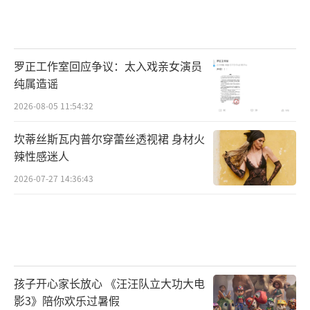
熊这段爆笑不断的火星之旅！
（责任编辑：郭一楠 CK0
01）
罗正工作室回应争议：太入戏亲女演员
纯属造谣
2026-08-05 11:54:32
坎蒂丝斯瓦内普尔穿蕾丝透视裙 身材火
辣性感迷人
2026-07-27 14:36:43
孩子开心家长放心 《汪汪队立大功大电
影3》陪你欢乐过暑假