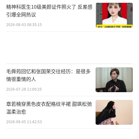
性格，收获了全球50+国家观众的喜爱，全网点
精神科医生10级美颜证件照火了 反差感
击超300亿，系列电影观影人数也突破了600
引爆全网热议
万。这部由奥飞团队倾力5年打造的全新作品，
2026-08-03 08:35:15
贝肯和新朋友G13的友情故事、火星任务的冒
险危机，以及丰富多彩的秘境场景，都值得我
们期待。
电影《贝肯熊：火星任务》是“倒霉熊”i
毛舜筠回忆和张国荣交往经历：是很多
p系列电影第三部，将于2023年9月28日上映。
情很重情的人
影片由奥飞影业（上海）有限公司、奥飞影业
2026-07-28 11:00:25
投资（北京）有限公司、浙江东阳小宇宙影视
章若楠穿黑色皮衣配格纹半裙 甜飒松弛
传媒有限公司、优酷信息技术（北京）有限公
温柔治愈
司出品，上海淘票票影视文化有限公司发行。
2026-08-05 11:42:53
感谢北京军工宏图文化传播有限公司、北京航
科文化传媒有限公司特别支持。敬请期待贝肯