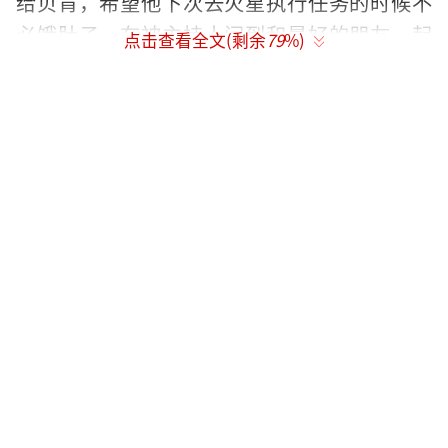
给贝肯，希望他下次去火星执行任务的时候不
必饿肚子。在被主持人问到和最好的朋友一起
点击查看全文(剩余
79
%)
做过的快乐的事，现场的小观众纷纷分享了自
己的看法，童真满满的发言也与电影的“友
情”主题不谋而合，“只要和朋友在一起，就
是最快乐的事情”。
在映后，王超导演分享了制作整部电影的
感受，影片制作过程历时五年，匠心打磨每一
帧画面细节，从成片质感也足见主创团队的诚
意。配音导演梁晓强表示，精准的配音需要依
靠演员强大的情绪与表演能力，并在现场表演
了贝肯的经典台词，引发全场掌声。分镜导演
黑子也分享了影片幕后制作的艰难历程：“拍
摄之前，我需要把一整部剧本的文字转化成画