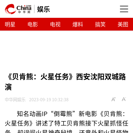
娱乐
明星
电影
电视
爆料
搞笑
美图
《贝肯熊：火星任务》西安沈阳双城路
演
中华网娱乐
2023-09-19 10:32:38
知名动画IP“倒霉熊”新电影《贝肯熊：
火星任务》讲述了特工贝肯熊接下火星抓怪任
务，却误闯火星神奇秘境，还意外和火星怪物