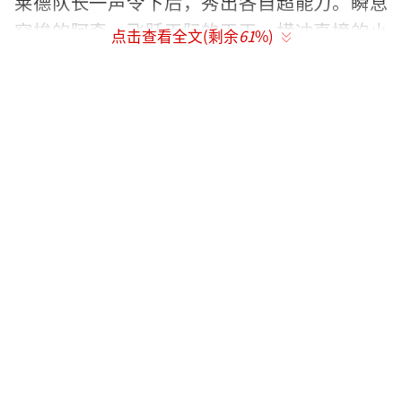
莱德队长一声令下后，秀出各自超能力。瞬息
穿梭的阿奇、飞跃天际的天天、横冲直撞的小
点击查看全文(剩余
61
%)
砾、火力全开的毛毛、汹涌澎湃的路马和隔空
取物的灰灰，而前作中的人气角色贝贝的超能
力，至今未曾在物料中揭晓，亟待各位观众去
影院解锁！汪汪队已点燃了超多观众的期待，
中秋国庆就来影院与汪汪队见面吧！
影片在预售开启后也受到了相当高的关
注，截至目前，影片预售票房已突破100万，在
中秋国庆动画电影中遥遥领先，而影片首映的
口碑也展现出全网零差评的领先姿态，无论是
带娃的亲子观众还是喜爱大片的年轻观众，都
成功被汪汪队吸引。电影博主“烦烦看电
影”表示：“孩子们看汪汪队，眼里尽是各种