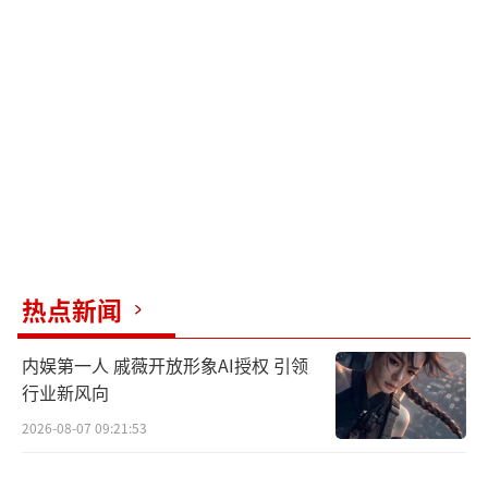
萌犬的超能力对决，而大人看汪汪队，眼里尽
是那些年痴迷超英时自己的影子。”亲子博
主“蒲蒲Super”则盛赞：“画面质感又酷又
燃，无论是狗狗的超能力元素和精良的制作都
让人感到惊喜！”还有不少从未接触过汪汪队
的观众表示：“第一次看完，很震惊，那些救
援载具的机械变形很酷炫，是今年最超出我预
期的一部电影。”中秋国庆假期明日正式开
启，汪汪队在影院等着各位一同冒险！
热点新闻
影片由美国派拉蒙影片公司、美国尼克影
内娱第一人 戚薇开放形象AI授权 引领
业、加拿大斯平玛斯特娱乐公司联合出品，前
行业新风向
作导演卡尔·布伦克尔继续执导，麦肯娜·格
2026-08-07 09:21:53
瑞丝、克里斯蒂安·康佛瑞、芬恩·李-埃普、