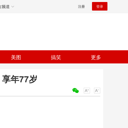
方频道
注册
登录
美图
搞笑
更多
享年77岁
关键词：