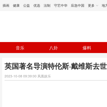
插画
健康
公益
优选
法制
守艺中华
应急中国
更多
地
音乐
八卦
爆料
英国著名导演特伦斯·戴维斯去世 
2023-10-08 09:39:00
凤凰娱乐