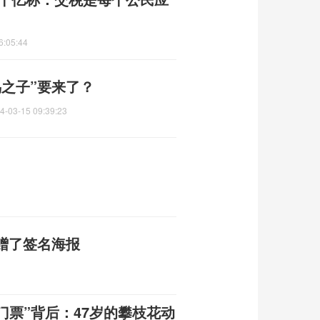
6:05:44
黑鸟之子”要来了？
4-03-15 09:39:23
赠了签名海报
门票”背后：47岁的攀枝花动