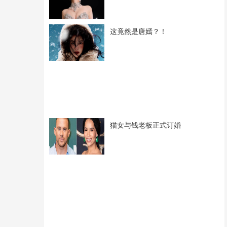
这竟然是唐嫣？！
猫女与钱老板正式订婚