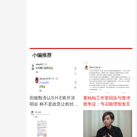
小编推荐
田馥甄否认S.H.E将开演
黄灿灿工作室回应与曾沛
唱会 称不是故意让粉丝失
慈争议：号召能理智发言
望