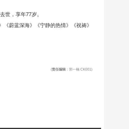
去世，享年77岁。
》《蔚蓝深海》《宁静的热情》《祝祷》
(
责任编辑
：郭一楠 CK001)