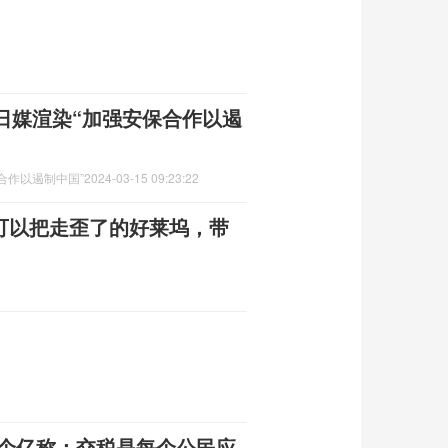
日媒渲染“加强安保合作以遏
合作以遏制中国”
2024-03-15 09:23:22
许可以把走歪了的好莱坞，带
1个亿称：交税是每个公民应