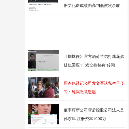
据文化课成绩由高到低依次录取
《蜘蛛侠》官方晒荷兰弟打戏花絮
疑似回应“打戏全靠替身”传闻
周杰伦经纪公司发文否认私生子传
闻：纯属恶意造谣
董宇辉新公司背后控股公司法人是
孙东旭 注册资本1000万