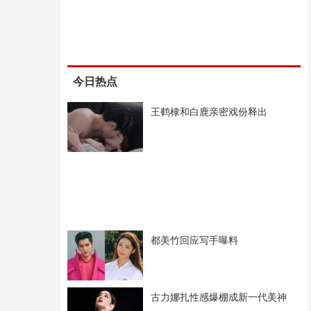
今日热点
王鹤棣和白鹿亲密戏份释出
都美竹回应写手曝料
古力娜扎性感爆棚成新一代美神