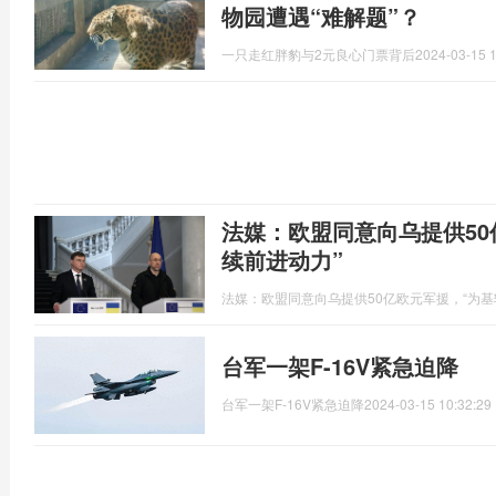
物园遭遇“难解题”？
一只走红胖豹与2元良心门票背后
2024-03-15 1
法媒：欧盟同意向乌提供50
续前进动力”
法媒：欧盟同意向乌提供50亿欧元军援，“为基
台军一架F-16V紧急迫降
台军一架F-16V紧急迫降
2024-03-15 10:32:29