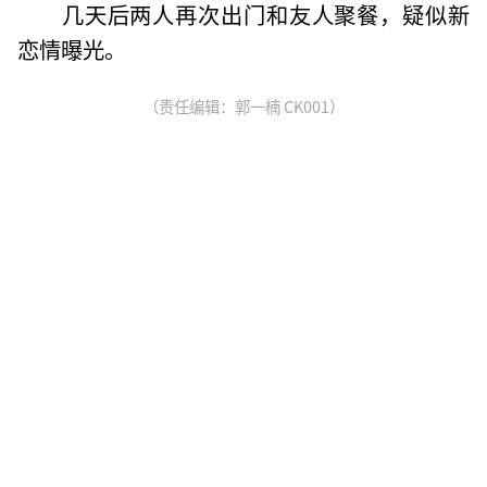
几天后两人再次出门和友人聚餐，疑似新
恋情曝光。
（责任编辑：郭一楠 CK001）