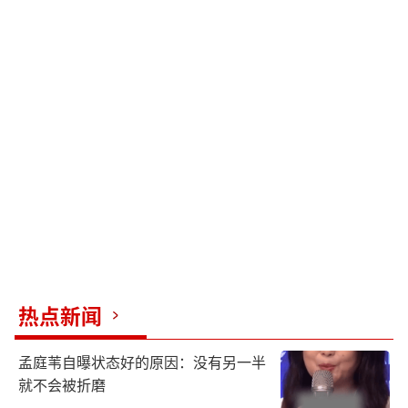
热点新闻
孟庭苇自曝状态好的原因：没有另一半
就不会被折磨