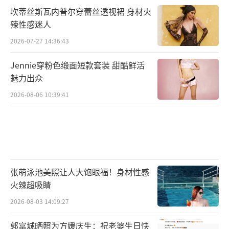
坎蒂丝斯瓦内普尔穿蕾丝透视裙 身材火
辣性感迷人
2026-07-27 14:36:43
Jennie穿粉色缎面短款套装 甜酷鲜活
魅力出众
2026-08-06 10:39:41
张萌泳池美照让人大饱眼福！身材性感
火辣超吸睛
2026-08-03 14:09:27
郭富城晒照为方媛庆生：祝老婆生日快