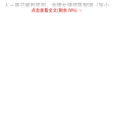
人一审已被判死刑，金牌女律师陈智琪（张小
点击查看全文(剩余
76
%)
斐饰）决定在二审中为嫌疑人做无罪辩护，陈
智琪的警察好友金志雄（李鸿其饰）共同参与
到调查之中。媒体的不良报道导致死者遭受网
暴与污蔑，让死者母亲林淑娥（惠英红饰）绝
望而痛苦。随着对真相的挖掘，更多疑点浮出
水面，纳吉（王子异饰）与死者是怎样的关
系？嫌疑人丹温（洪浚嘉饰）是否真的无辜？
死者梁昕苑（包上恩饰）是否真如外界所言是
援交女？除诸多疑点外，本次预告片还首次曝
光大量案件细节，死者当晚疑似吸食毒品、在
与凶手缠斗时更被刺中数刀、死后惨遭荒野抛
尸，种种情节触目惊心，直接将犯罪悬疑质感
拉满。值得注意的是，预告透露了金牌律师陈