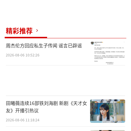
张小斐、李鸿其、惠英红三位更是集齐金鸡
奖、金像奖等诸多奖项，堪称金牌豪华阵容。
金牌主创团队的强强联合，极致犯罪悬疑好戏
精彩推荐
即将上演。
电影《拯救嫌疑人》由恐龙影业（武汉）
周杰伦方回应私生子传闻 谣言已辟谣
有限公司、天津猫眼微影文化传媒有限公司、
2026-08-06 10:52:26
华夏电影发行有限责任公司、东方晨翔文化投
资（武汉）有限公司、泰洋川禾文化传媒(天津)
有限公司、浙江联瑞木马文化传媒有限公司、
北京恐龙影业有限公司、北京超乐无限文化传
播有限公司出品，上海猫眼影业有限公司、光
田曦薇连续16部铁刘海剧 新剧《天才女
铭视界(深圳)影业有限公司、浙江横店影业有限
友》开播引热议
公司、深圳市谛珑影业有限公司、宁波泰锐格
2026-08-06 11:18:24
斯文化传播有限公司、北京艾尔米塔文化发展