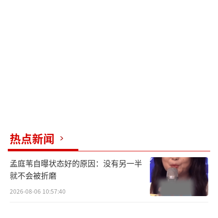
智琪卷入这起奸杀案的原因——陈智琪女儿遭到
绑架，绑匪要求她为丹温做无罪辩护，否则就
要撕票。这一切让本就疑点重重的奸杀案，更
加扑朔迷离。
全员极致表演真相正义交锋金牌班底强势
集结助力品质
本次曝光的预告不仅揭开更多案情内幕，
更为观众展现了众主演极具张力的表演，张小
热点新闻
斐法庭逼问戏充满爆发力，面对绑匪时的坚韧
孟庭苇自曝状态好的原因：没有另一半
更显母亲坚强一面，救嫌犯还是救女儿拷问人
就不会被折磨
心。李鸿其的警察一角打破观众对他继往认
2026-08-06 10:57:40
知，满身血污、现身案发现场的拼命警察形
象，预示拯救之路充满危机。惠英红一句“我