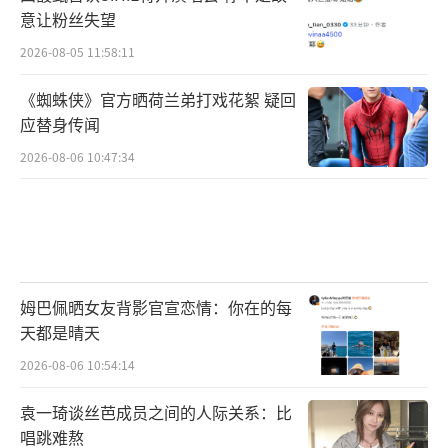
意让粉丝失望
2026-08-05 11:58:11
《蜘蛛侠》官方晒荷兰弟打戏花絮 疑回
应替身传闻
2026-08-06 10:47:34
姆巴佩晒女友背影官宣恋情：你在的每
天都是晴天
2026-08-06 10:54:14
袁一琦谈丝芭成员之间的人际关系：比
唱跳难熬