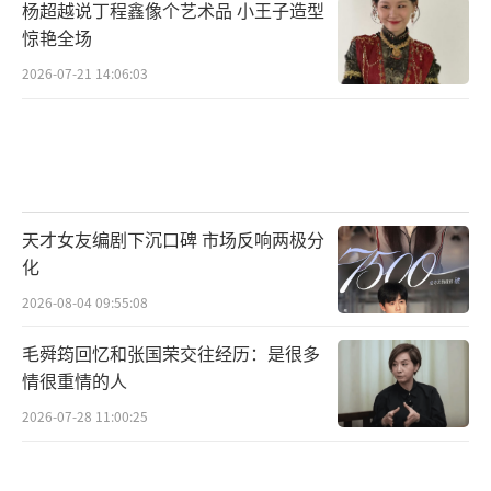
杨超越说丁程鑫像个艺术品 小王子造型
有限公司、一心一意影业（海口）有限公司、
惊艳全场
北京微梦创科网络技术有限公司联合出品。
（责
2026-07-21 14:06:03
任编辑：郭一楠 CK001）
天才女友编剧下沉口碑 市场反响两极分
化
2026-08-04 09:55:08
毛舜筠回忆和张国荣交往经历：是很多
情很重情的人
2026-07-28 11:00:25