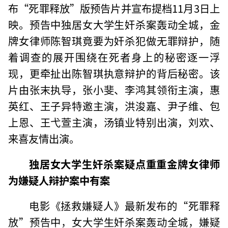
布“死罪释放”版预告片并宣布提档11月3日上
映。预告中独居女大学生奸杀案轰动全城，金
牌女律师陈智琪竟要为奸杀犯做无罪辩护，随
着调查的展开围绕在死者身上的秘密逐一浮
现，更牵扯出陈智琪执意辩护的背后秘密。该
片由张末执导，张小斐、李鸿其领衔主演，惠
英红、王子异特邀主演，洪浚嘉、尹子维、包
上恩、王弋萱主演，汤镇业特别出演，刘欢、
来喜友情出演。
独居女大学生奸杀案疑点重重金牌女律师
为嫌疑人辩护案中有案
电影《拯救嫌疑人》最新发布的“死罪释
放”预告中，女大学生奸杀案轰动全城，嫌疑