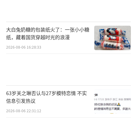
女儿不是援交女”演尽丧女之痛直击人心。预
告中王子异神情憔悴心事重重，眉眼间似乎暗
藏秘密。洪浚嘉狱内庭上不发一语，心中却坚
大白兔奶糖的包装纸火了：一张小小糖
守自己的真相。汤镇业虽然露面不多，眼神中
纸，藏着国货穿越时光的浪漫
却透出阵阵寒气。刘欢饰演的公诉律师见招拆
2026-08-06 16:28:33
招，一定要将嫌疑人定罪。精彩表演的背后则
是正义与真相的交锋，案中有案迷局之中，谁
代表正义？谁掌握着真相？11月3日，以命换命
限时翻盘。
63岁关之琳否认与27岁模特恋情 不实
另外，值得一提的是，本片导演张末曾获
信息引发热议
得“第十四届中国长春电影节颁奖典礼”最佳
2026-08-06 22:31:12
处女座奖、参与执导的电影《狙击手》提名金
鸡奖最佳导演，同时收获了超高的观众口碑。