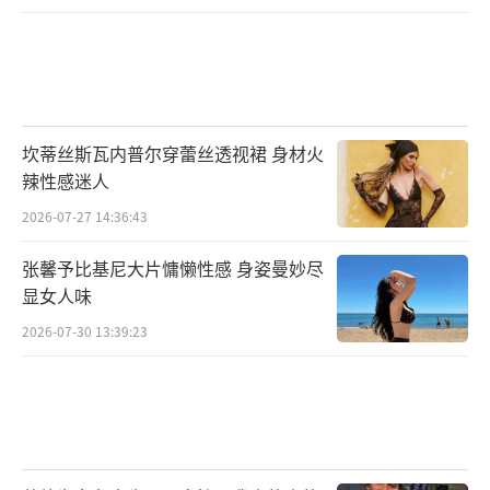
坎蒂丝斯瓦内普尔穿蕾丝透视裙 身材火
辣性感迷人
2026-07-27 14:36:43
张馨予比基尼大片慵懒性感 身姿曼妙尽
显女人味
2026-07-30 13:39:23