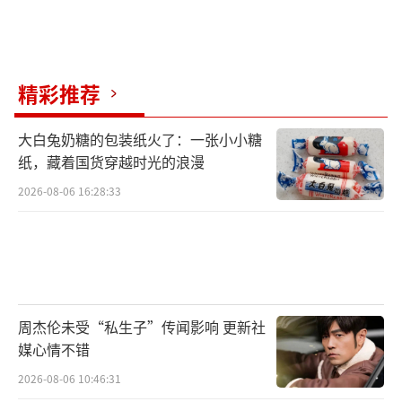
档案室尘封了数十年，直至2014年被重新发现
并在纪录片中首次曝光。除了珍贵的影像资料
之外，影片还请到了业界传奇菲利普·格拉斯
(Philip Glass)操刀配乐，格拉斯曾凭借《楚门
精彩推荐
的世界》、《时时刻刻》等影片配乐三获奥斯
大白兔奶糖的包装纸火了：一张小小糖
卡提名。他将丰富的管弦乐运用于本片的配乐
纸，藏着国货穿越时光的浪漫
制作之中，让观众感受到在那个仍由男性主导
2026-08-06 16:28:33
野外科研的年代，一个女人如何通过激情、奉
献和毅力改变世界。
见证珍·古道尔与黑猩猩相伴数十载的无
悔传奇人生，感受人与自然之间的和谐互动与
周杰伦未受“私生子”传闻影响 更新社
温情联结，国家地理优质纪录电影《珍·古道
媒心情不错
尔的传奇一生》将于10月17日以2D格式登陆内
2026-08-06 10:46:31
地影院全国艺联专线。
（责任编辑：郭一楠 CK001）