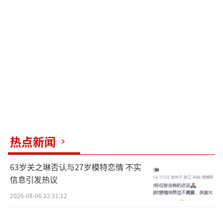
金时段艾美奖，导演布莱特·摩根最终荣膺纪
录片最佳导演。影片还获得有着“英国奥斯
卡”之称的英国电影学院奖认可，获得最佳纪
录片提名。在各大评分网站上，《珍·古道尔
的传奇一生》也得到了媒体与观众的一致认
可，Metacritic媒体评分87分入选年度必看佳
作榜单，烂番茄新鲜度至今依旧高居98%，豆
瓣评分9.2。媒体口碑亦是好评如潮，“震撼、
迷人、壮观”、“史诗般的浪漫，洋溢着对生
热点新闻
命的热爱”、“纪录片制作水准新标杆”。
63岁关之琳否认与27岁模特恋情 不实
《珍·古道尔的传奇一生》以珍的第一人
信息引发热议
称视角，顺叙回顾了珍·古道尔23岁第一次接
2026-08-06 22:31:12
触动物研究以来，长达60年光阴的人生历程。
上世纪60年代，作为国家地理最早资助的女性