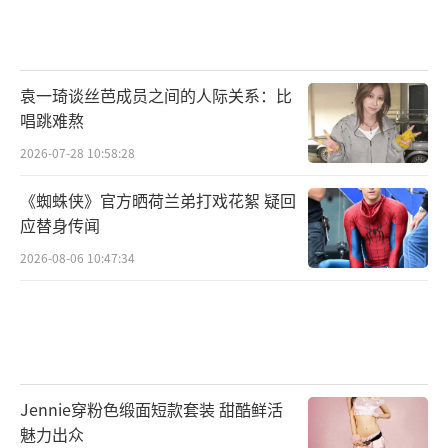
袁一琦谈丝芭成员之间的人际关系：比
唱跳难熬
2026-07-28 10:58:28
《蜘蛛侠》官方晒荷兰弟打戏花絮 疑回
应替身传闻
2026-08-06 10:47:34
Jennie穿粉色缎面短款套装 甜酷鲜活
魅力出众