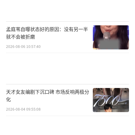
探险家之一，年轻的珍离开了英国伦敦温馨的
家，深入坦桑尼亚危险的丛林，成为一名职业
黑猩猩观察者，之后的六十年她便扎根于此，
孟庭苇自曝状态好的原因：没有另一半
奉献着青春年华致力于保护黑猩猩种群和栖息
就不会被折磨
地。正是她观察到黑猩猩会制作和使用工具，
2026-08-06 10:57:40
这一发现震惊了世界。迄今为止，珍·古道尔
被授予了数十项世界级荣誉，包括联合国和平
使者、英女王伊丽莎白二世颁发的不列颠帝国
勋章等等，也被美国《时代》杂志评选为的20
天才女友编剧下沉口碑 市场反响两极分
世纪“世界最杰出野生动物学家”。
化
本片的绝大部分素材来源于20世纪60年代
2026-08-04 09:55:08
由雨果·范·拉维克在贡贝拍摄的超过100个小
时的视频资料，这批珍贵的资料在国家地理的