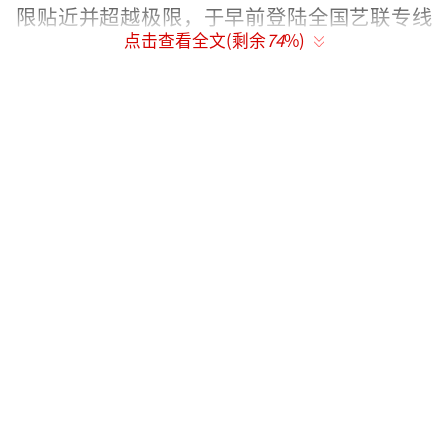
限贴近并超越极限，于早前登陆全国艺联专线
点击查看全文(剩余
74
%)
上映的《火山挚恋》（Fire of Love）则用火山
岩浆谱写了一曲更为滚烫的挚爱诗篇，位列202
3年纪录片内地票房榜和观影人次榜双榜亚军。
而此次，《珍·古道尔的传奇一生》将接棒
《火山挚恋》登陆全国艺联专线，将珍这
位“黑猩猩之母”感人至深的传奇经历和她对
自然最纯粹的爱在大银幕上呈现给观众。
《珍·古道尔的传奇一生》上映当年便一
举摘得诸多重磅奖项，包括2017年美国国家评
论协会奖最佳纪录片、2018年美国制片人工会
最佳纪录片、2017年华盛顿影评人协会奖最佳
纪录片等。这部佳作还以7项提名入围2018年黄