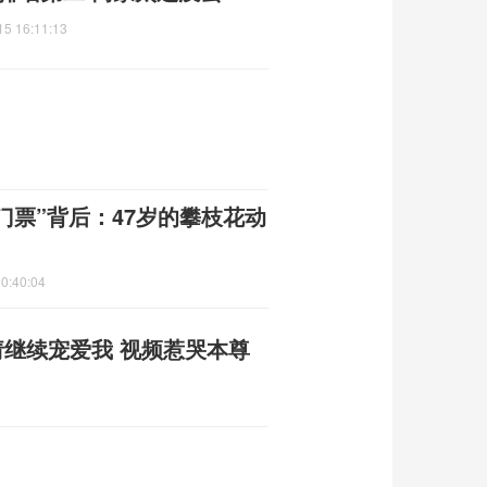
15 16:11:13
门票”背后：47岁的攀枝花动
0:40:04
请继续宠爱我 视频惹哭本尊