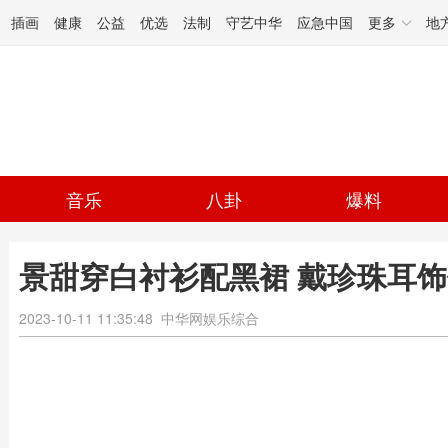
插画
健康
公益
优选
法制
守艺中华
应急中国
更多
地
音乐
八卦
爆料
景甜穿白衬衫配黑裙 戴珍珠耳
2023-10-11 11:35:48
中华网娱乐综合