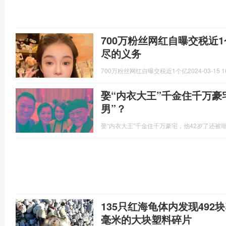
700万粉丝网红自曝交税近
尽的义务
700万粉丝网红自曝交税近1个亿
2024-03-15 1
娶“内衣大王”千金住千万豪
男”？
娶“内衣大王”千金住千万豪宅，他42岁了还被嘲
135只红海龟体内发现492
毫米的大块塑料碎片