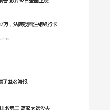
预告 影片今日全国上映
37万，法院驳回注销银行卡
5:51:10
赠了签名海报
排名第二 离家太远没去