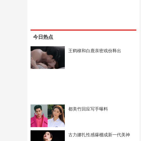
今日热点
王鹤棣和白鹿亲密戏份释出
都美竹回应写手曝料
古力娜扎性感爆棚成新一代美神