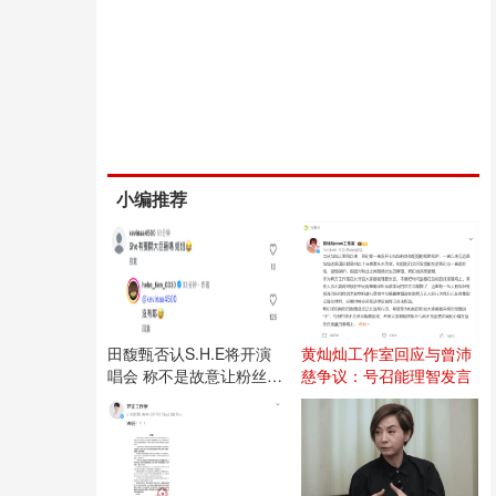
小编推荐
田馥甄否认S.H.E将开演
黄灿灿工作室回应与曾沛
唱会 称不是故意让粉丝失
慈争议：号召能理智发言
望