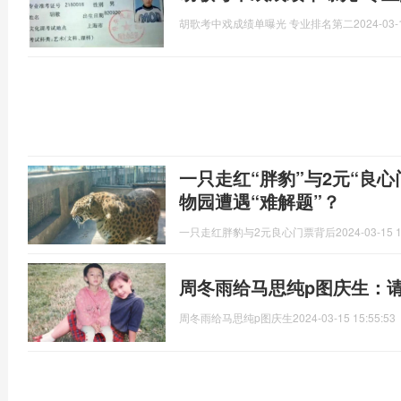
胡歌考中戏成绩单曝光 专业排名第二
2024-03-
一只走红“胖豹”与2元“良心
物园遭遇“难解题”？
一只走红胖豹与2元良心门票背后
2024-03-15 1
周冬雨给马思纯p图庆生：
周冬雨给马思纯p图庆生
2024-03-15 15:55:53