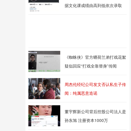
据文化课成绩由高到低依次录取
《蜘蛛侠》官方晒荷兰弟打戏花絮
疑似回应“打戏全靠替身”传闻
周杰伦经纪公司发文否认私生子传
闻：纯属恶意造谣
董宇辉新公司背后控股公司法人是
孙东旭 注册资本1000万