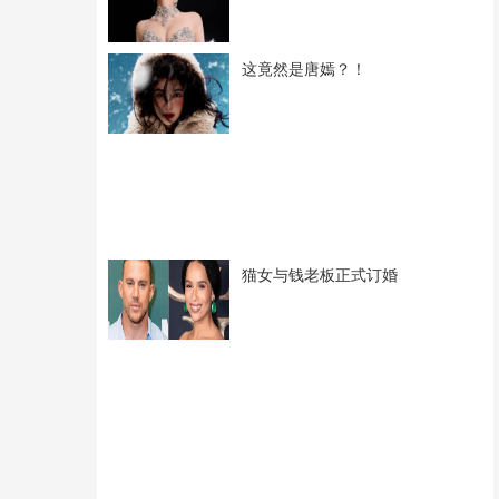
这竟然是唐嫣？！
猫女与钱老板正式订婚