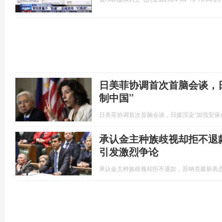
日美菲协调首次首脑会谈，
制中国”
日美菲协调首次首脑会谈，日媒渲染“加强安保
承认金主种族歧视却拒不退
引发激烈争论
承认金主种族歧视却拒不退款，苏纳克最新表