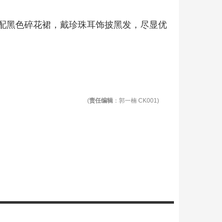
配黑色碎花裙，戴珍珠耳饰披黑发，尽显优
(
责任编辑
：郭一楠 CK001)