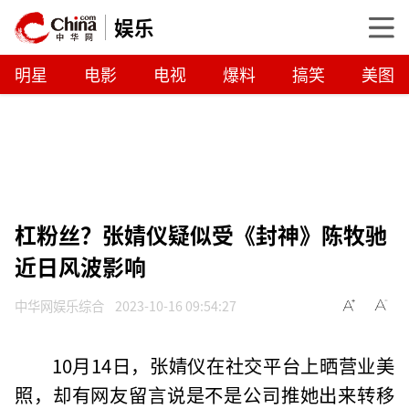
娱乐
明星
电影
电视
爆料
搞笑
美图
杠粉丝？张婧仪疑似受《封神》陈牧驰
近日风波影响
中华网娱乐综合
2023-10-16 09:54:27
10月14日，张婧仪在社交平台上晒营业美
照，却有网友留言说是不是公司推她出来转移