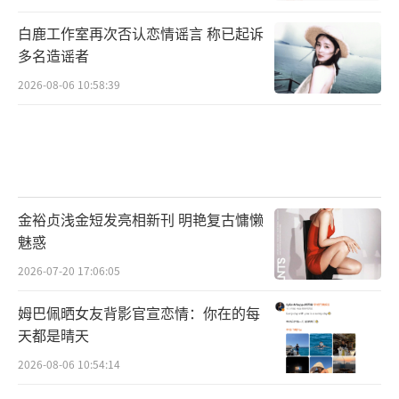
白鹿工作室再次否认恋情谣言 称已起诉
多名造谣者
2026-08-06 10:58:39
金裕贞浅金短发亮相新刊 明艳复古慵懒
魅惑
2026-07-20 17:06:05
姆巴佩晒女友背影官宣恋情：你在的每
天都是晴天
2026-08-06 10:54:14