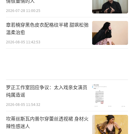
情很重情的人
2026-07-28 11:00:25
章若楠穿黑色皮衣配格纹半裙 甜飒松弛
温柔治愈
2026-08-05 11:42:53
罗正工作室回应争议：太入戏亲女演员
纯属造谣
2026-08-05 11:54:32
坎蒂丝斯瓦内普尔穿蕾丝透视裙 身材火
辣性感迷人