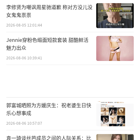
李修贤为嘲讽周星驰道歉 称对方没儿没
女鬼鬼祟祟
2026-08-05 12:01:44
Jennie穿粉色缎面短款套装 甜酷鲜活
魅力出众
2026-08-06 10:39:41
郭富城晒照为方媛庆生：祝老婆生日快
乐心想事成
2026-08-06 10:57:07
袁一琦谈丝芭成员之间的人际关系：比