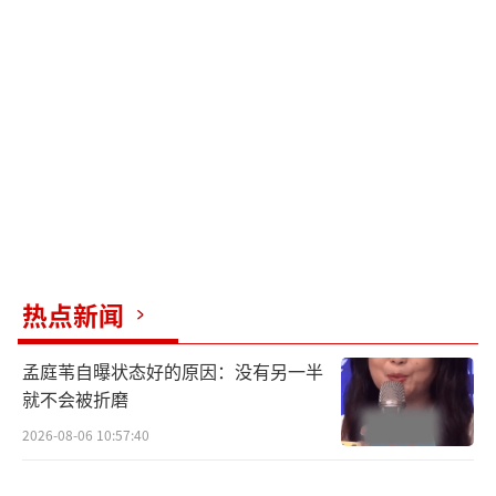
片中具体的情节内容进行了分析和解读，在谈
及马哲的梦境段落时，余华更是开玩笑
道：“梦境里摄影机的燃烧象征着剧组对原著
的愤怒。”电影《河边的错误》全片使用胶片
拍摄，导演魏书钧表示：“胶片成本高，哪怕
是特写也要反复排练，监视器也很模糊带雪花
很难捕捉细节的变化，需要导演、演员、摄影
三位一体的信任。”朱一龙也分享道：“大家
是在相互信任的情况下完成这部电影。”
热点新闻
电影《河边的错误》映后交流现场气氛火
孟庭苇自曝状态好的原因：没有另一半
热，北大学子积极提问主创，主创们也顺势分
就不会被折磨
享了更多幕后创作的趣事，引得现场欢笑连
2026-08-06 10:57:40
连。不少观众表示影片展现了绝佳的视听效