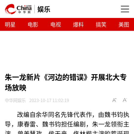
娱乐
明星
电影
电视
爆料
搞笑
美图
朱一龙新片《河边的错误》开展北大专
场放映
中华网娱乐
2023-10-17 11:02:19
改编自余华同名先锋代表作，由魏书钧执
导，康春雷、魏书钧担任编剧，朱一龙领衔主
演，曾美慧孜、侯天来、佟林楷主演的荒诞现