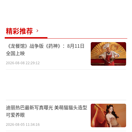
电影《河边的错误》改编自余华同名先锋
代表作，看似是马哲（朱一龙饰）在找寻凶案
的真相，但故事没有答案，因为命运的看法比
精彩推荐
我们更准确……影片由魏书钧执导，康春雷、
魏书钧任编剧，朱一龙领衔主演，曾美慧孜、
《龙餐馆》战争版《药神》：8月11日
侯天来、佟林楷、康春雷、刘白沙、莫西子
全国上映
诗、王健宇、曾淇主演，周游、阎鹤祥、黄米
2026-08-08 22:29:12
依特邀出演。影片将于10月21日全国上映，敬
请期待！
（责任编辑：郭一楠 CK001）
迪丽热巴最新写真曝光 美萌猫猫头造型
可爱养眼
2026-08-05 11:34:16