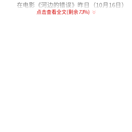
在电影《河边的错误》昨日（10月16日）
点击查看全文(剩余
73
%)
北京大学专场放映活动上，原著作者余华、导
演魏书钧、领衔主演朱一龙和北大学子们就电
影本体内容开展了一场“没有答案”的交流。
影片注重展现故事中的人物状态和感受而非故
事内容本身，没有明确的真相和结局，与观众
常规的观影习惯不同。对此余华表示：“每个
人的感受是不一样的，观众可以找到适合自己
的解释。”导演魏书钧也对此表示赞同：“电
影中用了较少的特写镜头，也是希望观众更主
动地参与解读，让观众发现马哲的发现。”朱
一龙也说道：“我们电影给观众提供了新的类
型选择，观众可以有自己不同感受的表
达。”此外，主创三人还从创作者的角度对影