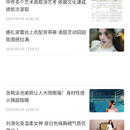
中传多个艺术类取消艺考 依据文化课成
绩依次录取
2026-08-06 10:42:35
娜扎穿蕾丝上衣配背带裤 清甜灵动田园
氛围感拉满
2026-08-03 13:56:51
张萌泳池美照让人大饱眼福！身材性感
火辣超吸睛
2026-08-03 14:09:27
刘涛化身温柔女神 穿白色抹胸裙气质优