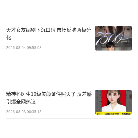
果，充满细节和哲思的叙事让人看完之后意犹
未尽。有北大学子在线上分享观影感受，表
示：“互文与反复看得心潮澎湃，梦境与现实
交织的自如运用在叙述上增加了更多的解读
天才女友编剧下沉口碑 市场反响两极分
化
性。”、“好喜欢这种通过长镜头的呈现带着
2026-08-04 09:55:08
一点粗犷感，但实则很细腻的体验。”同时也
有观众们对影片的改编也表示了赞许：“一旦
跳脱出小说，就会发现这部电影又给我们呈现
出来了别样的精神传达。”此外，朱一龙的演
技也获得了观众们的肯定：“朱一龙真的有赋
精神科医生10级美颜证件照火了 反差感
予角色生命感染力，特别是把马哲的精神状态
引爆全网热议
诠释得很细腻了”、“朱一龙十分准确地描述
2026-08-03 08:35:15
了在真相变得不重要之后马哲在后半段所呈现
的感觉！”