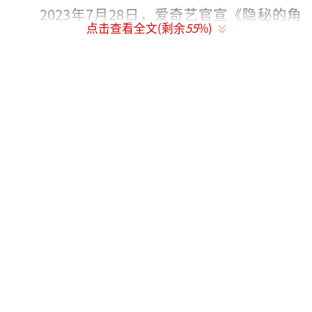
2023年7月28日，爱奇艺官宣《隐秘的角
点击查看全文(剩余
55
%)
落》重制版上线播出。
朱朝阳（荣梓杉饰）是学霸，考试成绩回
回第一，但性格较为内向，不擅长与同学交
流，所以同学们大都不很喜欢他，在学校中还
遭到同学欺负。严良（史彭元饰）带着女孩普
普（王圣迪饰）从福利院中逃离，希望找人借3
0万救急，因为普普家里有事。警察老陈（王景
春饰）得知严良离开福利院欲找到严良将其送
回。严良找到他最好的朋友朱朝阳，朱朝阳因
为他的妈妈不在家，就收留了他们一晚。
张东升（秦昊饰）在少年宫当数学老师，
八年前，他为了他妻子背井离乡。如今，他妻