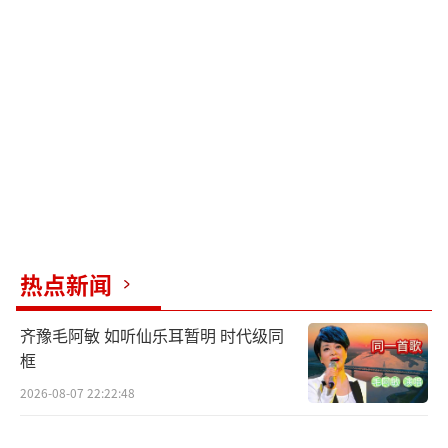
子却想和他离婚，他苦苦挽留，妻子无动于
衷。张东升的岳父岳母也不喜欢他，在妻子表
姐的聚会上，有人说起六峰山，景色不错，张
东升岳父岳母意欲前往，张东升主动提出带岳
父岳母前去。
张东升在爬山时借口拍照，亲手将岳父母
推下山崖，恰好这一幕被去景区游玩的三个小
孩无意中录下来了，他们的冒险也由此展开。
热点新闻
几个家庭被裹挟其中，带向不可预知的未来 。
（责任编辑：郭一楠 CK001）
齐豫毛阿敏 如听仙乐耳暂明 时代级同
框
2026-08-07 22:22:48