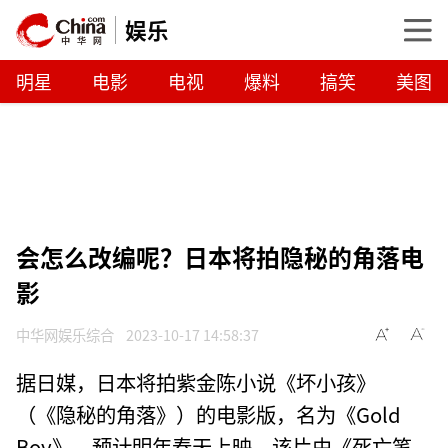
娱乐
明星
电影
电视
爆料
搞笑
美图
会怎么改编呢？日本将拍隐秘的角落电
影
中华网娱乐综合
2023-10-17 14:58:37
据日媒，日本将拍紫金陈小说《坏小孩》
（《隐秘的角落》）的电影版，名为《Gold
Boy》，预计明年春天上映。该片由《死亡笔