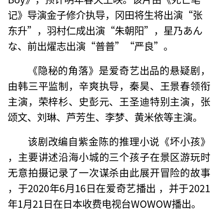
记》导演金子修介执导，冈田将生将出演“张
东升”，羽村仁成出演“朱朝阳”，星乃あん
な、前出燿志出演“普普”“严良”。
《隐秘的角落》是爱奇艺出品的悬疑剧，
由韩三平监制，辛爽执导，秦昊、王景春领衔
主演，荣梓杉、史彭元、王圣迪特别主演，张
颂文、刘琳、芦芳生、李梦、黄米依等主演。
该剧改编自紫金陈的推理小说《坏小孩》
，主要讲述沿海小城的三个孩子在景区游玩时
无意拍摄记录了一次谋杀由此展开冒险的故事
，于2020年6月16日在爱奇艺播出 ，并于2021
年1月21日在日本收费电视台WOWOW播出。