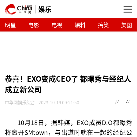
娱乐
明星
电影
电视
爆料
搞笑
美图
恭喜！EXO变成CEO了 都暻秀与经纪人
成立新公司
中华网娱乐综合
2023-10-19 09:21:50
10月18日，据韩媒，EXO成员D.O都暻秀
将离开SMtown，与出道时就在一起的经纪公