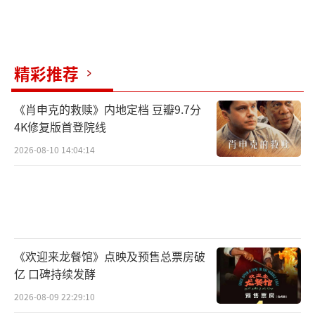
为职业倦怠。一般认为， 职业倦怠是个体不能
顺利应对工作压力时的一种极端反应， 是个体
伴随于长时期压力体验下而产生的情感、 态度
和行为的衰竭状态。）
精彩推荐
延伸阅读：李佳琦“花西子”事件回顾
《肖申克的救赎》内地定档 豆瓣9.7分
4K修复版首登院线
9月11日，李佳琦为直播间的不当言论道
2026-08-10 14:04:14
歉，“我本就是一个彩妆柜台销售员，深知大
家的工作都是辛苦和不容易的。我说的话辜负
了你们的期望，真的很抱歉。之所以没有立马
回应，是我想结束工作后认真地向评论里的那
位女生道歉，任何人都可以对直播间的产品提
《欢迎来龙餐馆》点映及预售总票房破
出意见和想法。我作为主播应该一直带给大家
亿 口碑持续发酵
积极的正能量，并学会控制情绪。”
2026-08-09 22:29:10