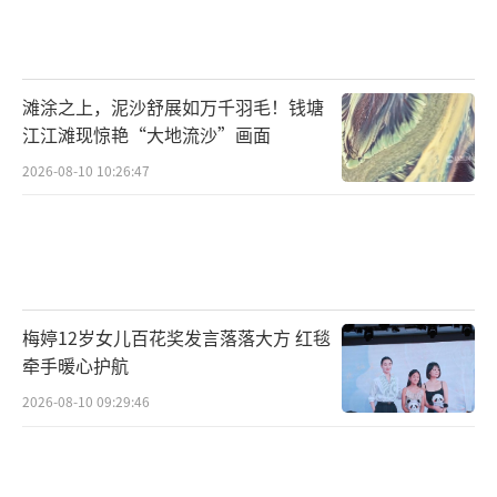
李佳琦称，自己会深刻反思，会想清楚自
己为何出发，要怎么做才能服务好更多女生，
再次感谢大家的批评和监督。
滩涂之上，泥沙舒展如万千羽毛！钱塘
江江滩现惊艳“大地流沙”画面
随后，也有网友发表了对此事的看法。小
2026-08-10 10:26:47
编觉得很中肯。
该博主称李佳琦已经有明显的burnout
（职业倦怠（burnout）指个体在工作重压下
产生的身心疲劳与耗竭的状态。最早由F reude
梅婷12岁女儿百花奖发言落落大方 红毯
nberger 于1974 年提出， 他认为职业倦怠是一
牵手暖心护航
种最容易在助人行业中出现的情绪性耗竭的症
2026-08-10 09:29:46
状。 随后M aslach 等人把对工作上长期的情绪
及人际应激源做出反应而产生的心理综合症称