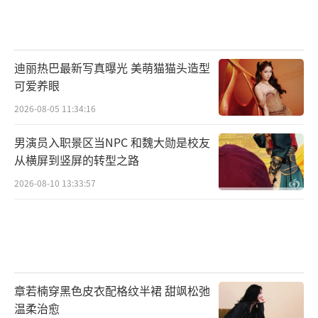
意见和想法。我作为主播应该一直带给大家积
极的正能量，并学会控制情绪。
迪丽热巴最新写真曝光 美萌猫猫头造型
一路走来，我知道大家的信任才是直播间
可爱养眼
最重要的基础。我也希望一直保持最好的状态
2026-08-05 11:34:16
陪伴大家，我会认真倾听大家的建议，用心服
男演员入职景区当NPC 和魏大勋是校友
务好所有的消费者。
从横屏到竖屏的转型之路
再次说声对不起，诚恳接受大家的批评。
2026-08-10 13:33:57
—李佳琦
来看看某位网友的评论
事件回顾：李佳琦带货怼网友惹争议：工
章若楠穿黑色皮衣配格纹半裙 甜飒松弛
资涨没涨，有没有认真工作？
温柔治愈