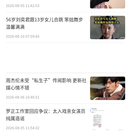
近日，李佳琦在直播活动中介绍花西子眉
2026-08-05 11:42:53
笔时，看到有网友留言说越来越贵了，他反
56岁刘奕君跟13岁女儿合跳 笨拙舞步
问“哪里贵了？这么多年都是这个价格，不要
温馨满满
睁着眼睛乱说，国货品牌很难的......哪里贵
2026-08-10 07:59:45
了？买一支送两个替换装啊。”
网友做的表情包
随后，李佳琦又无奈说：“有的时候找找
自己原因，好吧，这么多年了工资涨没涨，有
周杰伦未受“私生子”传闻影响 更新社
没有认真工作，好不好？”而这句话引发网络
媒心情不错
争议。不少网友表示，“普通人挣钱真的很辛
2026-08-06 10:46:31
苦，并不像头部网红来钱这么快。”
罗正工作室回应争议：太入戏亲女演员
纯属造谣
李佳琦当时直播的表情被网友做成了表情包（这个面部管理确实说
不过去……）
2026-08-05 11:54:32