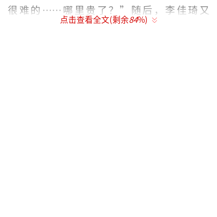
很难的……哪里贵了？”随后，李佳琦又
点击查看全文(剩余
84
%)
说：“有的时候找找自己原因，这么多年了工
资涨没涨，有没有认真工作？”
此话一出，随即引发舆论热议，相关话题
登上微博热搜。
11日凌晨，李佳琦在微博致歉称，自己昨
天在直播间回应产品评论时，说了些不恰当、
不舒服的话，诚恳接受大家的批评。他表
示，“我本就是一个彩妆柜台销售员，深知大
家的工作都是辛苦和不容易的。我说的话辜负
了你们的期望，真的很抱歉。
之所以没有立马回应，是我想结束工作后