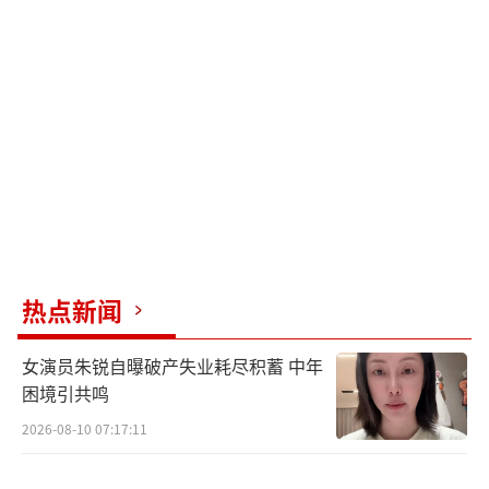
认真地向评论里的那位女生道歉，任何人都可
以对直播间的产品提出意见和想法。我作为主
播应该一直带给大家积极的正能量，并学会控
制情绪。”
11日，李佳琦在直播时再次道歉。他哭着
道歉称：不应该迷失自己，让大家失望了，承
诺将保持最佳状态陪伴大家，并真诚接受批
评，用心服务好所有消费者。
热点新闻
他表示，自己在直播间里回应了一位女生
对产品的评论，自己说的话非常不合适，让大
女演员朱锐自曝破产失业耗尽积蓄 中年
困境引共鸣
家失望了，自己没有资格随意评论任何一个网
友。“我一直在反省，也看到大家在网上的讨
2026-08-10 07:17:11
论，对不起，我让大家失望了。”