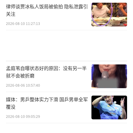
律师谈贾冰私人饭局被偷拍 隐私泄露引
原文：
今天没有用“所有女生”开头，因
关注
为李佳琦让大家失望了，在看这条微博的所有
2026-08-10 11:27:13
人，对不起。
我刚刚结束今天的工作，昨天我在直播间
回应产品评论时，说了些不恰当、让大家不舒
服的话。今天工作的时候我也一直在反思，在
孟庭苇自曝状态好的原因：没有另一半
回想，如果我是评论里的那位女生，会多失望
就不会被折磨
啊。
2026-08-06 10:57:40
我本就是一个彩妆柜台销售员，深知大家
媒体：男乒整体实力下滑 国乒男单全军
的工作都是辛苦和不容易的。我说的话辜负了
覆没
你们的期望，真的很抱歉。之所以没有立马回
2026-08-10 09:05:29
应，是我想结束工作后认真地向评论里的那位
女生道歉，任何人都可以对直播间的产品提出