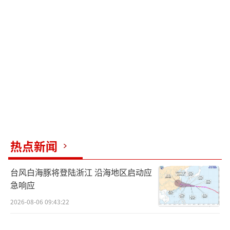
警匪之间猫追老鼠等观众所熟悉的港片元素，
更是将故事聚焦于“赌权开放”这一敏感的时
间点上，把将博彩业内幕、洗钱、企图操纵选
举等更大尺度的元素搬上了大银幕。因此，电
影中不止身体上的搏斗，更有令人烧脑胆寒的
内幕碰撞，像是虎城黑恶势力与高层领导构成
保护伞互相勾结勾结，操纵虎城的局势，赌场
角斗的黑暗与血腥，影片从各个方面证实反腐
败扫黑除恶的重要性，加深了思想纬度。
热点新闻
电影《困兽》讲述了千禧年前后，虎城动
台风白海豚将登陆浙江 沿海地区启动应
荡不安，政府为了重振秩序，降低犯罪率，决
急响应
定铲除腐败的地下娱乐业和洗黑钱的行径。以
2026-08-06 09:43:22
四爷（张兆辉饰）为代表的黑恶势力及商业调
查厅厅长左君哲（吴镇宇饰）暗中操控局势，