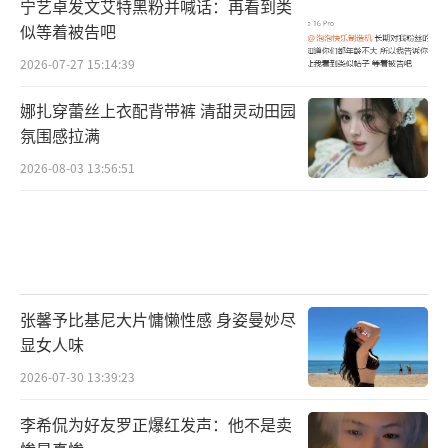
宁艺卓发文艾特黑粉并喊话：再看到类
似等着被告吧
2026-07-27 15:14:39
娜扎穿蕾丝上衣配背带裤 清甜灵动田园
氛围感拉满
2026-08-03 13:56:51
张馨予比基尼大片慵懒性感 身姿曼妙尽
显女人味
2026-07-30 13:39:23
李希侃为好友罗正爆红发声：他不是卖