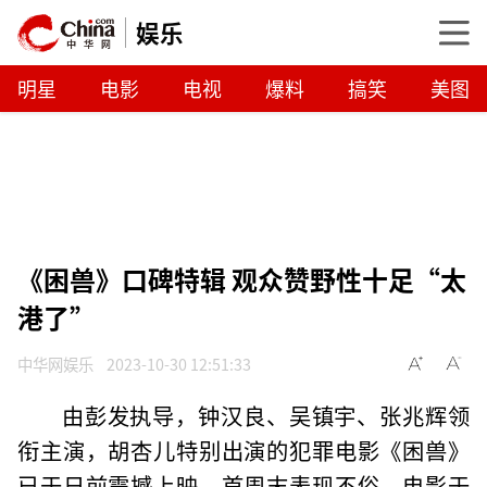
娱乐
明星
电影
电视
爆料
搞笑
美图
《困兽》口碑特辑 观众赞野性十足“太
港了”
中华网娱乐
2023-10-30 12:51:33
由彭发执导，钟汉良、吴镇宇、张兆辉领
衔主演，胡杏儿特别出演的犯罪电影《困兽》
已于日前震撼上映，首周末表现不俗。电影于