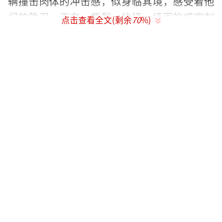
辆撞击肉体的冲击感，似身临其境，感受着他
们的隐忍，无奈，撕裂，抉择。场面的感官刺
点击查看全文(剩余
70
%)
激得益于主创们的付出，钟汉良的破碎感与武
力值拉满，吴镇宇的憔悴与扭曲展现的淋漓尽
致。在影片的终极一战中，钟汉良和吴镇宇更
是将压抑了两年的情感化为愤怒和报仇的决
心，彼此都孤注一掷决绝地冲向机场，看得热
血沸腾、爽感十足，让观众不禁感慨：“这部
电影是港片在视觉体验上的又一次升级。”
太港了！港式经典尺度刷新
“我竟然会在电影院看到这样的片
段？！”这是电影《困兽》上映以来，无数观
众发出的惊叹。据悉电影中不但有黑帮争斗、