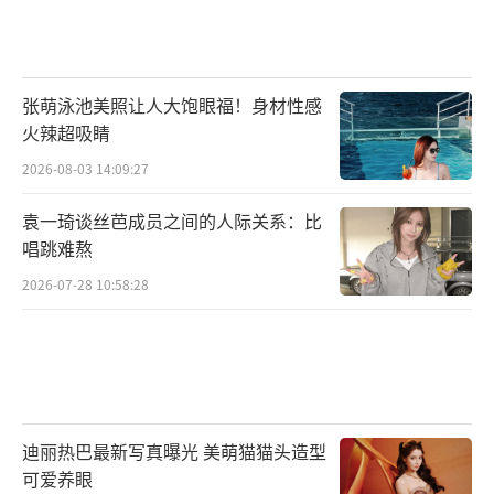
张萌泳池美照让人大饱眼福！身材性感
火辣超吸睛
2026-08-03 14:09:27
袁一琦谈丝芭成员之间的人际关系：比
唱跳难熬
2026-07-28 10:58:28
迪丽热巴最新写真曝光 美萌猫猫头造型
可爱养眼