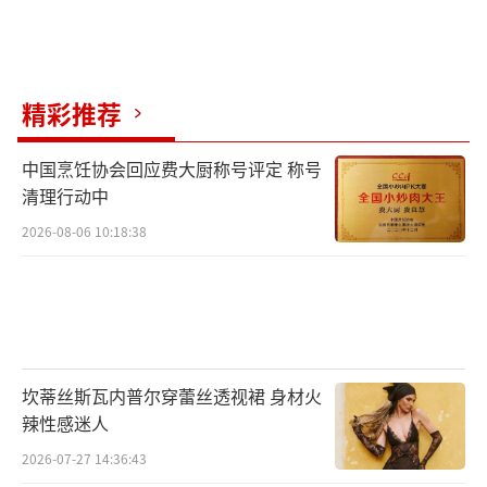
限公司、四川大路影业有限公司、广州东来文
化有限公司、海南富贵影视文化有限公司、福
建自安然影业有限公司联合出品，正在全国热
精彩推荐
映中！
（责任编辑：郭一楠 CK001）
中国烹饪协会回应费大厨称号评定 称号
清理行动中
2026-08-06 10:18:38
坎蒂丝斯瓦内普尔穿蕾丝透视裙 身材火
辣性感迷人
2026-07-27 14:36:43