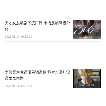
试图趁市场开放之机浑水摸鱼争夺经营权。以
江文峰（钟汉良饰）为代表的警方与他们展开
了一场惊心动魄的对决。
天才女友编剧下沉口碑 市场反响两极分
化
电影《困兽》由彭发执导，钟汉良、吴镇
2026-08-04 09:55:08
宇、张兆辉领衔主演，胡杏儿特别出演，赵燕
国彰、张国强、吉丽、古斌、王可如、周凯、
延翔主演，费启鸣友情出演，四川魔影影业有
限公司、善为影业（香港）有限公司、深圳澜
琼影视文化传媒有限公司、广东虎虎生威影业
李修贤为嘲讽周星驰道歉 称对方没儿没
有限公司、四川诚城影视文化传播有限责任公
女鬼鬼祟祟
司出品，武汉传奇人影视艺术有限公司、厦门
2026-08-05 12:01:44
金逸传媒有限公司、博纳电影院线有限公司、
北京零刻度线影业有限公司、北京宇你影业有