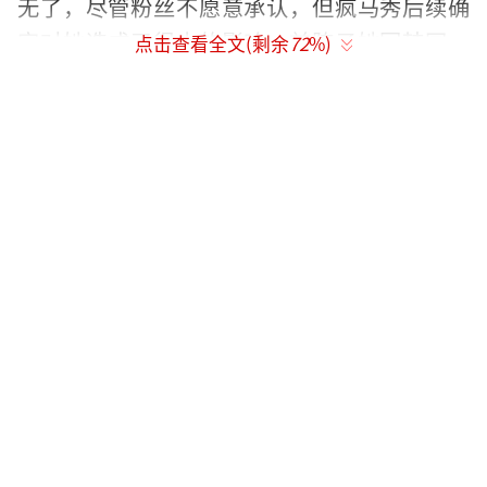
无了，尽管粉丝不愿意承认，但疯马秀后续确
实对她造成了很大的影响，前阵子她回韩国，
点击查看全文(剩余
72
%)
接机场面冷清，这阵子被偶遇和现身，状态每
每令人吐槽，和以前判若两人，离了韩国妆
造，颜值平平无奇。
某平台还推出了lisa疯马秀仿妆，前两天还
有人在万圣节活动上cos lisa，网友都是看笑话
的态度，她参加疯马秀真的得不偿失。
lisa及大吧账号被炸后，网友也发现baby
和张嘉倪的账号也显示异常，无法关注和私信
她俩，很多网友都尝试了，得到的回复都是一
样的，但一会之后，又能正常接收到私信。
不过另一个社交平台，baby和张嘉倪的账