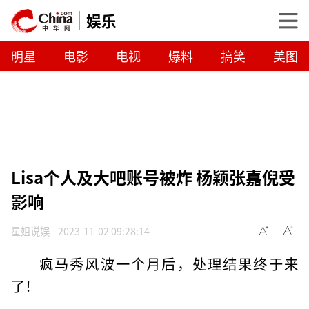
娱乐
明星
电影
电视
爆料
搞笑
美图
Lisa个人及大吧账号被炸 杨颖张嘉倪受
影响
星姐说娱
2023-11-02 09:28:14
疯马秀风波一个月后，处理结果终于来
了！