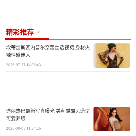
市场，对她来说损失不小，但不至于就此一蹶
不振，baby和张嘉倪就不同了，这几乎等同于
她们的全部，若被封杀，事业整个凉凉。
精彩推荐
疯马秀风波沸沸扬扬闹了一个多月，现在
终于快结束了，lisa的微博也已被炸，baby和
坎蒂丝斯瓦内普尔穿蕾丝透视裙 身材火
辣性感迷人
张嘉倪的流程会不会走起来，就静候官方后续
的动静了！
2026-07-27 14:36:43
（责任编辑：李劲 CK005）
迪丽热巴最新写真曝光 美萌猫猫头造型
可爱养眼
2026-08-05 11:34:16