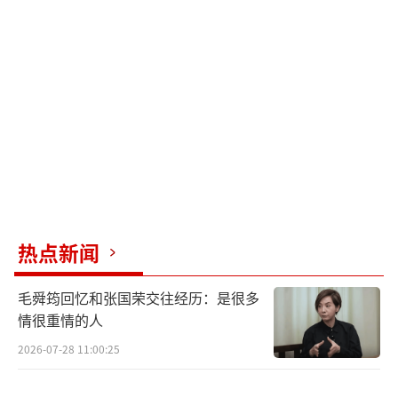
号均显示因违反社区规定被禁止关注。
而前两天还有瓜主爆料，baby12月要拍某
五大杂志的12月刊面，现在看来基本也黄了。
baby的《跑男》也早就无了，早前有博主
爆料，跑男第二轮将于这个月月初在杭州录
制，baby确定不去，宋雨琦回归。
之前还有开网店的博主爆料，baby的相关
热点新闻
周边无法上架，对此官方给出的理由是“发布
包含涉嫌违背公序良俗的人物”，所以她这是
毛舜筠回忆和张国荣交往经历：是很多
情很重情的人
被定性了吗？
2026-07-28 11:00:25
当然也有人觉得baby和张嘉倪的事情并不