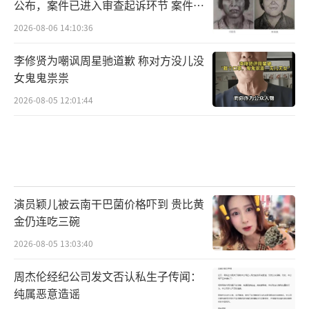
公布，案件已进入审查起诉环节 案件迎
来新进展
2026-08-06 14:10:36
李修贤为嘲讽周星驰道歉 称对方没儿没
女鬼鬼祟祟
2026-08-05 12:01:44
演员颖儿被云南干巴菌价格吓到 贵比黄
金仍连吃三碗
2026-08-05 13:03:40
周杰伦经纪公司发文否认私生子传闻：
纯属恶意造谣