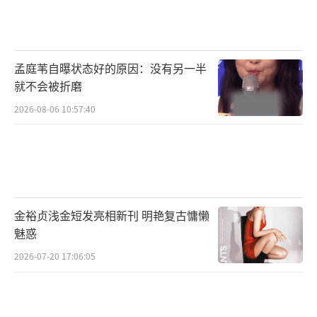
是很严重，如果就此被封杀有点离谱，其他被
曝黑料的男明星都还好好的在娱乐圈混得风生
水起，但baby和张嘉倪踩中了红线，帮助lisa
孟庭苇自曝状态好的原因：没有另一半
和幕后推手将这种不入流的东西引入国内，帮
就不会被折磨
疯马秀扩大了市场，造成严重的不良影响。
2026-08-06 10:57:40
baby还联合疯马秀官方虚假澄清，粉丝也
一直在强行洗白，加上baby之前多次在网友的
雷点上蹦跶，哈日哈韩行为不断，此番她和张
嘉倪、lisa被官方处理，也足以表达他们对于疯
金裕贞浅金短发亮相新刊 明艳复古慵懒
马秀这个场所的态度。
魅惑
其实比起lisa，此番baby和张嘉倪受到的
2026-07-20 17:06:05
影响更甚，因为lisa是泰国人，她的事业重心不
在国内，现在她也更看重欧美市场，失去亚洲