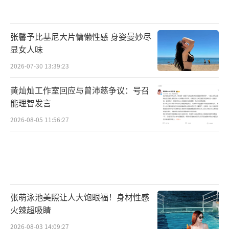
都市话题剧《故乡，别来无恙》由麦特影
张馨予比基尼大片慵懒性感 身姿曼妙尽
业（成都）有限公司、腾讯视频、北京上狮文
显女人味
化传播有限公司、麦特影业（湖北）有限公司
2026-07-30 13:39:23
出品，成都市广播电视台联合出品。本周惊喜
连更，11月9日、10日各加更1集，11月11日起
黄灿灿工作室回应与曾沛慈争议：号召
能理智发言
每周六日一更新2集，周二更新1集，腾讯视
频“萤火单元”正在热播中，他乡故乡，山海
2026-08-05 11:56:27
相拥！
（责任编辑：李劲 CK005）
张萌泳池美照让人大饱眼福！身材性感
火辣超吸睛
2026-08-03 14:09:27