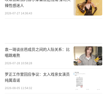
性、艺术性的差异性都市剧集单元的确立。
辣性感迷人
在最新播出的剧集中，一段成年人的动物
2026-07-27 14:36:43
园舞会情节，引发了网友的强烈共情。多年再
相聚的故乡老友，早已身披生活的疲惫与无
奈，而在短暂的相聚中，炙热的情感又将众人
拉回到无忧无虑，勇敢无畏的年少时光，一
袁一琦谈丝芭成员之间的人际关系：比
场“广播体操”舞会，似乎从生活的长河中抽
唱跳难熬
出一帧，幻化成了最美的定格画面。旁白名台
2026-07-28 10:58:28
词吸引网友的热烈转发，话题#我们要经历什么
罗正工作室回应争议：太入戏亲女演员
才会变成大人#让追剧观众陷入成长回忆，更有
纯属造谣
观众表示，“18集封神，这部剧值得五
2026-08-05 11:54:32
星。”而映射“成长”有观众感叹：“成长是
一条无法回头的单行道，曲折是必经之路，成
长不是目的，好好长大就好。”