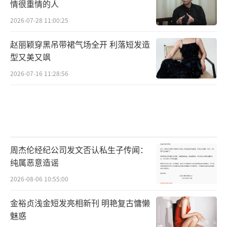
情很重情的人
2026-07-28 11:00:25
赵丽颖穿黑吊带裙气场全开 利落短发造
型又美又飒
2026-07-16 11:28:56
周杰伦经纪公司发文否认私生子传闻：
纯属恶意造谣
2026-08-06 10:55:00
金裕贞浅金短发亮相新刊 明艳复古慵懒
魅惑