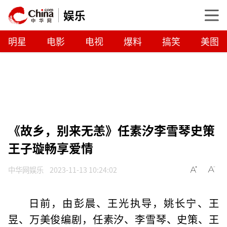
娱乐
明星
电影
电视
爆料
搞笑
美图
《故乡，别来无恙》任素汐李雪琴史策
王子璇畅享爱情
中华网娱乐
2023-11-13 10:24:02
日前，由彭晨、王光执导，姚长宁、王
昱、万美俊编剧，任素汐、李雪琴、史策、王