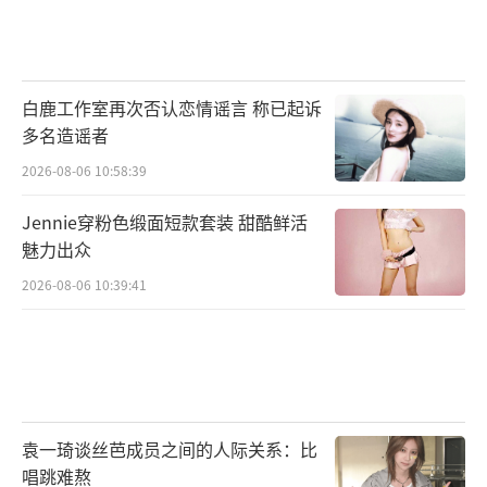
白鹿工作室再次否认恋情谣言 称已起诉
多名造谣者
2026-08-06 10:58:39
Jennie穿粉色缎面短款套装 甜酷鲜活
魅力出众
2026-08-06 10:39:41
袁一琦谈丝芭成员之间的人际关系：比
唱跳难熬