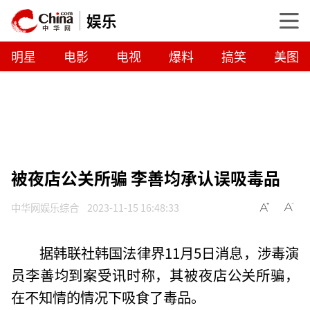
娱乐
明星
电影
电视
爆料
搞笑
美图
被夜店公关所骗 李善均承认误吸毒品
中华网娱乐综合
2023-11-15 16:48:33
据韩联社韩国法律界11月5日消息，涉毒演
员李善均到案受讯时称，其被夜店公关所骗，
在不知情的情况下吸食了毒品。