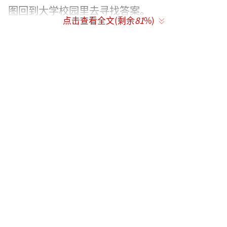
图回到大学校园里去寻找答案。
点击查看全文(剩余
81
%)
节目将走进中国人民大学、北京外国语大
学、中国传媒大学、北京航空航天大学、中国
农业大学、北京体育大学、首都医科大学等八
所高等学府，由在校生组成学弟学妹团，自主
策划当期的活动流程和内容。
在“重返18岁”的过程中，节目一方面呈
现大学校园的活力多姿，在丰富多彩的校园活
动中展现高校青年学子自信松弛又朝气蓬勃的
精神面貌；另一方面，也不刻意回避当下青年
的困惑，给他们提供一个表达的出口和平台，
在不断的解惑中解锁青春奋进密码。《亲爱的
学弟学妹》通过观察讨论当代青年的真情实