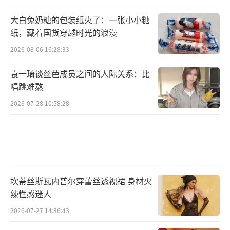
大白兔奶糖的包装纸火了：一张小小糖
纸，藏着国货穿越时光的浪漫
2026-08-06 16:28:33
袁一琦谈丝芭成员之间的人际关系：比
唱跳难熬
2026-07-28 10:58:28
坎蒂丝斯瓦内普尔穿蕾丝透视裙 身材火
辣性感迷人
2026-07-27 14:36:43