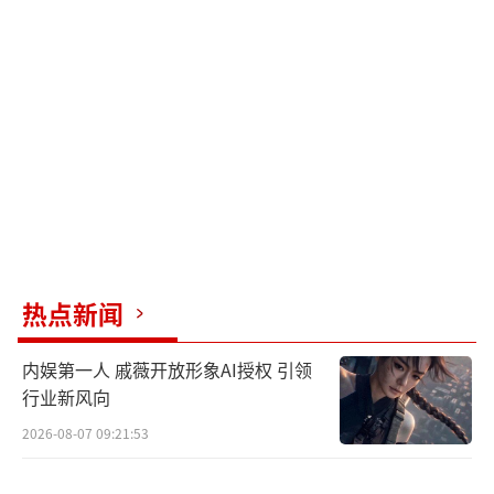
感，以鲜活的纪实细节消弭代际间的壁垒，探
寻不同人群眼中青春的本质和共性，为曾经被
标签化的90后、00后增添一笔“担当+能量”的
亮丽注脚。
擦亮首都高校“金字招牌”，构建多元对
话场域
北京作为六朝古都，其深厚的历史文化积
热点新闻
淀孕育了许多优秀的高校，是我国高等教育的
重镇。当前，北京共拥有8所世界一流大学建设
内娱第一人 戚薇开放形象AI授权 引领
高校和26所世界一流学科建设高校，数量均列
行业新风向
全国第一。这些高精尖的学科资源是北京高质
2026-08-07 09:21:53
量发展的独特优势，在科教融合、产教融合中
为城市和国家发展提供不竭动力。《亲爱的学