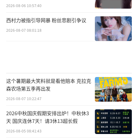
的“坦白局”上，面对BOSS直聘创始人、董事
2026-08-06 10:57:40
长兼CEO赵鹏，同学们真诚发问：“喜欢但可
西村力被指引导网暴 粉丝悲剧引争议
能赚不到很多钱的工作，与不喜欢但会让我赚
很多钱的工作，二者之间该如何选择？”赵鹏
2026-08-07 08:01:18
分享了怎样的职场宝典和心得，收获同学们的
热烈反响？
精彩内容，尽在11月17日21:30，北京卫视
《亲爱的学弟学妹》，看青春在大学校园绚烂
这个暑期最大笑料就是看他赔本 克拉克
绽放。
（责任编辑：李劲 CK005）
森农场第五季再出发
2026-08-07 10:22:47
2026中秋国庆假期安排出炉！中秋休3
天 国庆连休7天！请3休13超长假
2026-08-05 08:41:43