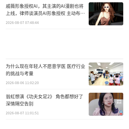
戚薇形象授权AI，其主演的AI漫剧也将
答新一代青年关于自身成长、发展的诸多困惑
上线，律师谈演员AI形象授权 主动布局
与问题，帮助他们认识自己、找准方向、奋发
数字资产
2026-08-07 07:48:44
有为。
“一日校园体验卡”已送达，最强学长学
姐“赶早八”
首期节目，著名主持人敬一丹、刘纯燕、
为什么现在年轻人不愿意学医 医疗行业
的挑战与考量
春妮将在“返校团团长”陈铭和“返校团助
理”徐艺恒的带领下重回母校中国传媒大学，
2026-08-06 11:02:20
在学弟学妹们的精心策划下展开一场“校园一
翁虹想演《功夫女足2》 角色都想好了
日游”。
深情隔空告别
2026-08-07 11:01:51
节目开篇，她们将“蒙眼”来到那些对她
们而言有着非比寻常意义的校园“地标”，这