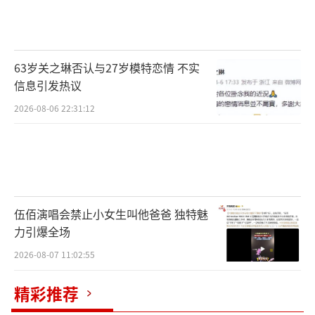
弟学妹》将走进知名高等学府，呈现北京加快
建设中国特色、世界一流的大学和优势学科的
发展进程，擦亮首都高校的“金字招牌”，展
63岁关之琳否认与27岁模特恋情 不实
现新时代下我国高等教育的新任务、新使命。
信息引发热议
2026-08-06 22:31:12
与此同时，每期节目还将邀请三位毕业于
该校、处于不同领域的有为青年和行业领袖回
到母校，展开一场中青两代人的对话，在这场
跨越时间的双向奔赴中汲取彼此奋进的力量。
伍佰演唱会禁止小女生叫他爸爸 独特魅
对学长学姐们而言，这不仅是一次“重返1
力引爆全场
8岁”的青春回忆之旅，更是一次为学弟学
2026-08-07 11:02:55
妹“答疑解惑”的社会课题。节目中，学长学
姐们将通过分享自身的成长经历和人生智慧，
精彩推荐
聚焦传媒、医药、体育、教师等诸多行业，解