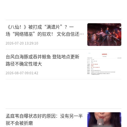
是学弟学妹们带给他们的一份惊喜“礼物”。
大学四年时光，从教学楼到明德湖畔，从宿舍
到食堂，校园中的一事一景记录着她们奋斗的
《八仙！》被打成“满遗片”？一
身影，时至今日依然是她们内心深处最美好的
场“网络猎巫”的狂欢！ 文化自信还是
焦虑？
珍藏。节目中，究竟是什么样的地方，让春妮
2026-07-20 13:29:10
在摘下眼罩的那一刻热泪盈眶？是怎样的场
台风白海豚或吞并鲸鱼 登陆地点更新
景，让敬一丹直呼“猝不及防”；又是怎样的
路径不确定性增大
体验，勾起了刘纯燕数十年前“赶早八”的青
2026-08-07 09:01:42
葱记忆？
而后，她们将与同学们组队参加播音实践
课，现场进行播音考核。学姐与学弟学妹们会
碰撞出怎样的火花？“久经战场”的前辈们，
孟庭苇自曝状态好的原因：没有另一半
面对新生力量的冲击会有怎样的表现？在最终
就不会被折磨