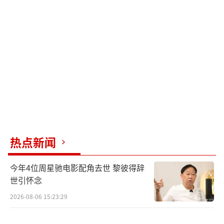
兵、炮兵三方协同，一举击溃对手，展现出惊
人的战术头脑和卓越的军事领袖气质。
影片中两军冲锋交战的场面极度逼真，硝
烟弥漫宛如亲临真实战场。特别是最后的围
剿，炮轰冰面，俄奥联军无数士兵与战马坠入
刺骨冰湖的场景更是惊心动魄。雷德利·斯科
特为拍摄这场戏，调用了数百位演员，上百匹
战马，以及11台摄像机同时拍摄，横跨数百英
热点新闻
亩的战场，360度全景式展现，冲锋、炮击与近
身互搏，血脉偾张的强烈感官冲击在大银幕上
今年4位周星驰电影配角去世 黎彼得辞
被极致放大。
世引怀念
2026-08-06 15:23:29
海外首映口碑出炉获媒体好评 85岁导演宝
刀未老备受赞赏