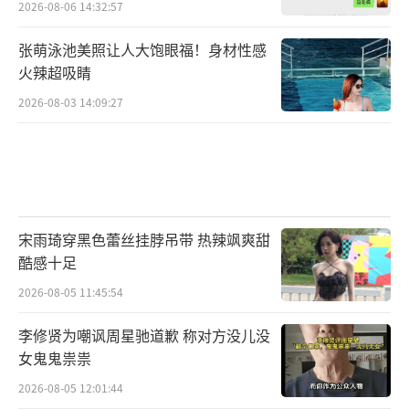
2026-08-06 14:32:57
张萌泳池美照让人大饱眼福！身材性感
火辣超吸睛
2026-08-03 14:09:27
宋雨琦穿黑色蕾丝挂脖吊带 热辣飒爽甜
酷感十足
2026-08-05 11:45:54
李修贤为嘲讽周星驰道歉 称对方没儿没
女鬼鬼祟祟
2026-08-05 12:01:44