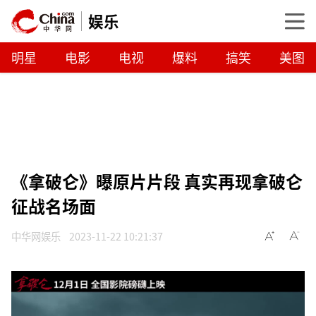
娱乐
明星
电影
电视
爆料
搞笑
美图
《拿破仑》曝原片片段 真实再现拿破仑
征战名场面
中华网娱乐
2023-11-22 10:21:37