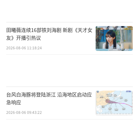
近日，史诗巨制《拿破仑》海外口碑火热
出炉，《帝国》杂志、《每日银幕》、《独立
田曦薇连续16部铁刘海剧 新剧《天才女
报》、《泰晤士报》等知名媒体疯狂好评，众
友》开播引热议
多影评人大赞：“85岁的雷德利·斯科特宝刀
2026-08-06 11:18:24
未老”、“只有真正的大师才能拍出这样波澜
壮阔、内涵丰富的电影”。饰演拿破仑的华金
·菲尼克斯演技备受肯定，英国媒体《卫报》
称“菲尼克斯的表演精致、深沉、激情、非
凡。”而雷德利·斯科特对战争宏大场面的呈
台风白海豚将登陆浙江 沿海地区启动应
现则彻底征服了媒体和影评人，知名媒体BBC
急响应
盛赞：“看完电影会感觉到雷德利的领导力更
2026-08-06 09:43:22
甚拿破仑。”此外，众多独立影评人对影片的
视觉呈现，拿破仑与约瑟芬的情感纠葛、以及