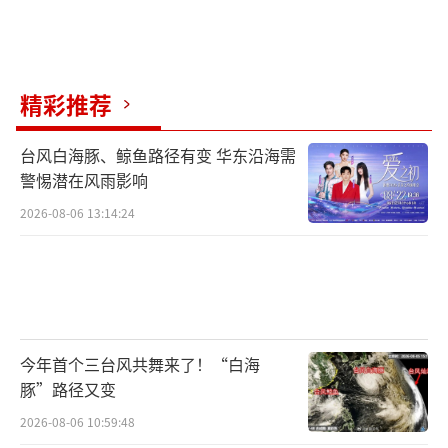
出色的音效、服装设计等赞赏有加。
作为冲击明年奥斯卡的热门影片，《拿破
仑》集结了奥斯卡级金牌幕后团队，拥有豪华
精彩推荐
主创阵容。奥斯卡影帝“凤凰叔”华金·菲尼
克斯（《小丑》）与雷德利导演时隔 23 年再度
台风白海豚、鲸鱼路径有变 华东沿海需
合作，“白寡妇”凡妮莎·柯比（《碟中谍6：
警惕潜在风雨影响
全面瓦解》）强势加盟，联袂奉献精彩演出。
2026-08-06 13:14:24
史诗巨制《拿破仑》由美国哥伦比亚影片
公司和Apple原创电影联合出品，12月1日全国
影院上映，敬请期待！
（责任编辑：李劲 CK005）
今年首个三台风共舞来了！“白海
豚”路径又变
2026-08-06 10:59:48