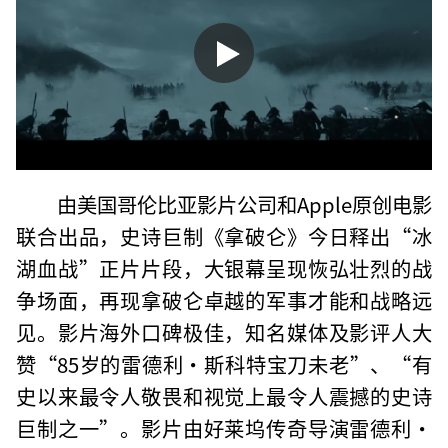
由美国哥伦比亚影片公司和Apple原创电影
联合出品，史诗巨制《拿破仑》今日释出“冰
湖血战”正片片段，大银幕呈现恢弘壮烈的战
争场面，再现拿破仑卓越的军事才能和战略远
见。影片海外口碑极佳，知名媒体及影评人大
赞“85岁的雷德利·斯科特宝刀未老”、“有
史以来最令人敬畏和视觉上最令人震撼的史诗
巨制之一”。影片由好莱坞传奇导演雷德利·