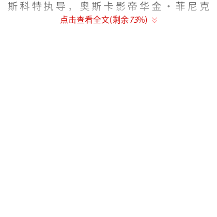
斯科特执导，奥斯卡影帝华金·菲尼克
点击查看全文(剩余
73
%)
斯、“白寡妇”凡妮莎·柯比主演，12月1日全
国上映。
三皇会战展现拿破仑军事谋略 全景实拍打
造史诗级大场面
要讲述拿破仑的故事，势必无法绕开他戎
马一生的征战。本次释出的”冰湖血战“正片
片段，讲述的正是历史上著名的奥斯特里茨战
役。拿破仑加冕法国皇帝后，亲自率领军队迎
战俄皇及奥皇率领的反法联军，故此战役也被
称为“三皇会战”。在这场法军与反法联军的
正面交锋中，兵力处于劣势的拿破仑制定了诱
敌深入的战略计谋，胸有成竹地调动步兵、骑