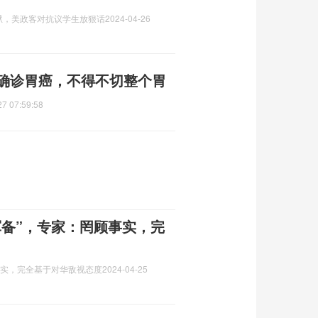
狱，美政客对抗议学生放狠话
2024-04-26
顿确诊胃癌，不得不切整个胃
27 07:59:58
军备”，专家：罔顾事实，完
事实，完全基于对华敌视态度
2024-04-25