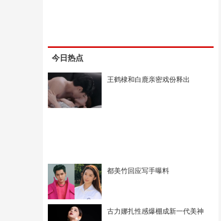
今日热点
王鹤棣和白鹿亲密戏份释出
都美竹回应写手曝料
古力娜扎性感爆棚成新一代美神