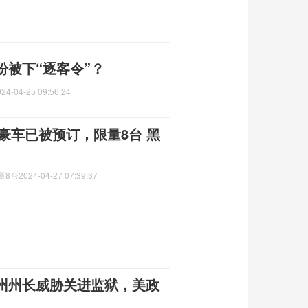
被下“逐客令”？
024-04-25 09:56:24
元豪车已被预订，限量8台 黑
量8台
2024-04-27 07:39:37
州州长威胁关进监狱，美政