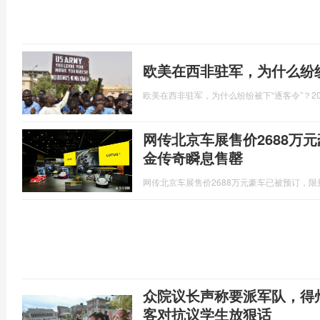
欧美在西非驻军，为什么纷纷
欧美在西非驻军，为什么纷纷被下“逐客令”？
2
网传北京车展售价2688万
金传奇瞬息售罄
网传北京车展售价2688万元豪车已被预订，限
众院议长声称要派军队，得
客对抗议学生放狠话