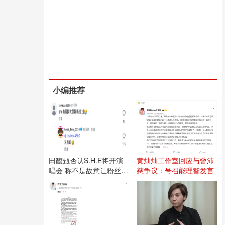
小编推荐
田馥甄否认S.H.E将开演
黄灿灿工作室回应与曾沛
唱会 称不是故意让粉丝失
慈争议：号召能理智发言
望