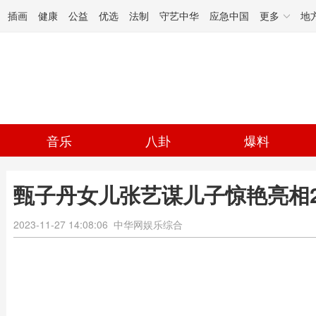
插画
健康
公益
优选
法制
守艺中华
应急中国
更多
地
音乐
八卦
爆料
甄子丹女儿张艺谋儿子惊艳亮相2
2023-11-27 14:08:06
中华网娱乐综合