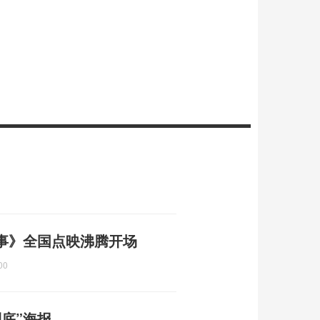
事》全国点映沸腾开场
00
底”海报