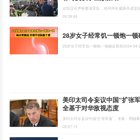
众院议长声称要派军队，得州州长威胁关进监
09:39:48
28岁女子经常饥一顿饱一
28岁女子经常饥一顿饱一顿确诊胃癌
2024-04-
美印太司令妄议中国“扩张
全基于对华敌视态度
美印太司令妄议中国“扩张军备”，专家：罔顾
09:57:13