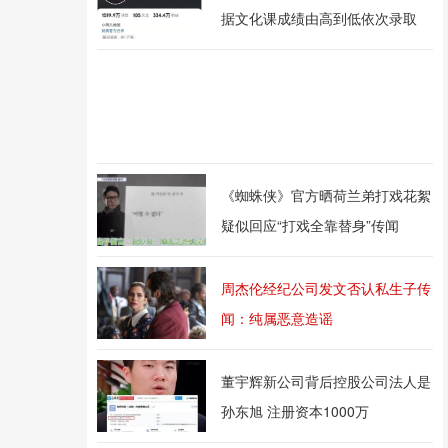
据文化课成绩由高到低依次录取
《蜘蛛侠》官方晒荷兰弟打戏花絮
疑似回应“打戏全靠替身”传闻
周杰伦经纪公司发文否认私生子传
闻：纯属恶意造谣
董宇辉新公司背后控股公司法人是
孙东旭 注册资本1000万