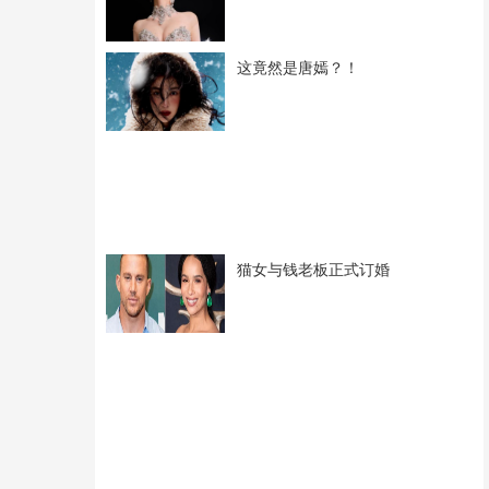
这竟然是唐嫣？！
猫女与钱老板正式订婚