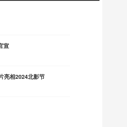
官宣
片亮相2024北影节