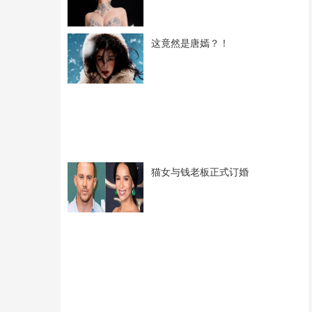
这竟然是唐嫣？！
猫女与钱老板正式订婚