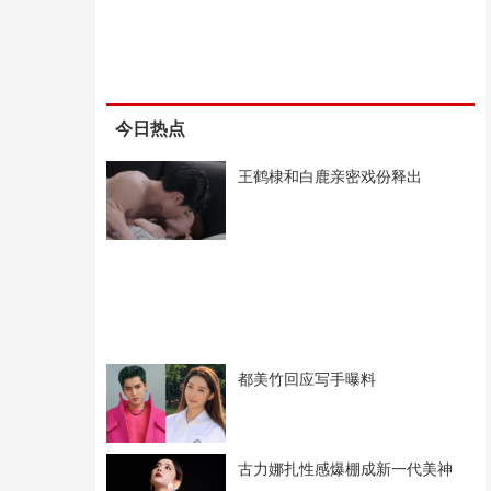
今日热点
王鹤棣和白鹿亲密戏份释出
都美竹回应写手曝料
古力娜扎性感爆棚成新一代美神