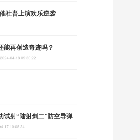
悲催社畜上演欢乐逆袭
列还能再创造奇迹吗？
2024-04-18 09:30:22
功试射“陆射剑二”防空导弹
04-17 10:08:34