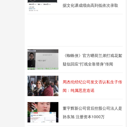
据文化课成绩由高到低依次录取
《蜘蛛侠》官方晒荷兰弟打戏花絮
疑似回应“打戏全靠替身”传闻
周杰伦经纪公司发文否认私生子传
闻：纯属恶意造谣
董宇辉新公司背后控股公司法人是
孙东旭 注册资本1000万