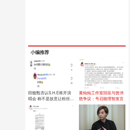
小编推荐
田馥甄否认S.H.E将开演
黄灿灿工作室回应与曾沛
唱会 称不是故意让粉丝失
慈争议：号召能理智发言
望