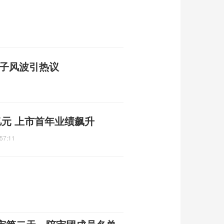
帘子风波引热议
元 上市首年业绩飙升
57:11