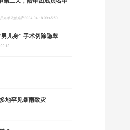
庭审第二天，陪审团成员名单
成员名单依然难产
2024-04-18 09:45:59
“男儿身” 手术切除隐睾
:00:12
东多地罕见暴雨致灾