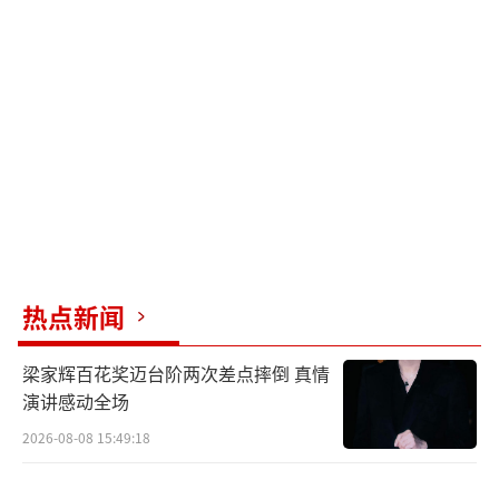
们身边确实有这样的人，很让我感动。”
剧照聚焦于五人在警局工作，为了追凶伏
案沉思、彻夜操劳的模样，深夜仍点亮的台灯
下是他们对于线索不断的追寻，势必追凶到底
的决心。他们的坚持点亮的是受害人心中的灯
盏，更是三大队全员信念的灯盏。五张剧照也
仿佛是一个个拼图碎片，合在一起就是三大队
不灭的警魂，不放弃的执着本心。
热点新闻
点映即将开启引发热烈期待 《三大队》以
梁家辉百花奖迈台阶两次差点摔倒 真情
追凶故事讲人生选择
演讲感动全场
电影《三大队》根据真实事件改编，故事
2026-08-08 15:49:18
讲述了三大队在办理一起恶性案件的过程中意