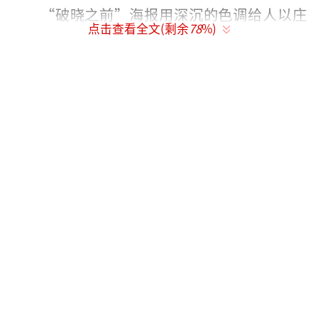
“破晓之前”海报用深沉的色调给人以庄
点击查看全文(剩余
78
%)
重肃穆之感，暗示了追凶之路的漫长与未知。
在昏暗的灯光下，三大队五人远望前方，神态
凛然，即使岁月在他们身上留下了印记，却没
有磨灭眼神中的信念。信念的坚定明亮与环境
的昏暗对比鲜明，也预示着三大队即将踏上不
悔不退的未知之路。海报整体也展现了一种现
实的厚重感，与影片“唯真不破”的特性相照
应。《三大队》改编自一线警察的真实经历，
张译在采访中也曾表露自己的内心想法：“很
多故事它之所以感动人，就是因为故事的主人
公是如此的执着。三大队这个故事在执着这件
事情上打了一个很好的样本，而且它是根据真
实事件改编，就变得更加珍贵，因为证明了我