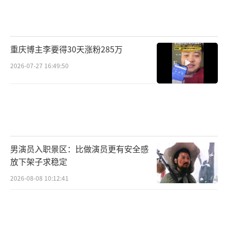
外导致嫌犯之一死亡，被判入狱。出狱后依然
坚持以普通人身份用12年的时间追踪在逃嫌犯
的故事。影片官宣12月2日与12月3日14:00-16:
重庆博主李要得30天涨粉285万
00将在全国31个城市进行限量点映，消息放出
2026-07-27 16:49:50
后，观众们反应热烈，期待满满，纷纷表
示“去看了原型故事，现在燥候《三大
队》！”“期待点映，也期待电影把真实的人
生况味拍出来。”“故事真的让人感动，期待
早日看见”收获如此期待，离不开创作初衷以
男演员入职景区：比做演员更有安全感
及作品的内核，此前在采访中，监制陈思诚曾
放下架子求稳定
透露过《三大队》打动他的核心：“它打动我
2026-08-08 10:12:41
最核心的原因可能就是关于选择，用一个警察
追凶的故事，最重要讲的是关于人生的一个选
择。因为看过了特别多的个人在命运下不得不