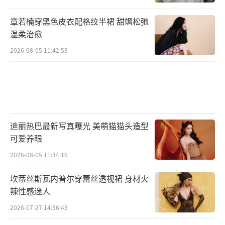
章若楠穿黑色皮衣配格纹半裙 甜飒松弛
温柔治愈
2026-08-05 11:42:53
迪丽热巴最新写真曝光 美萌猫猫头造型
可爱养眼
2026-08-05 11:34:16
坎蒂丝斯瓦内普尔穿蕾丝透视裙 身材火
辣性感迷人
2026-07-27 14:36:43