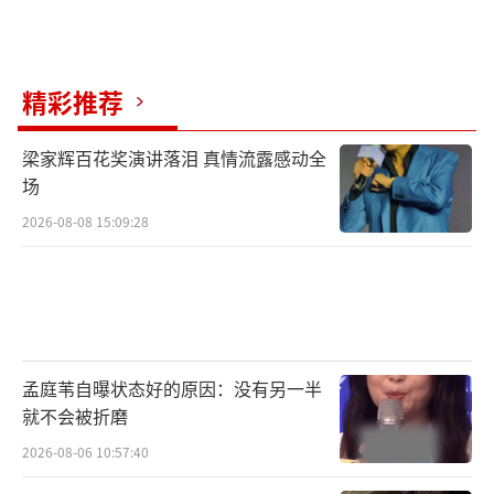
去做出一些改变时候的一些选择。”
为了凸显影片的“真实”质感，制作团队
在拍摄上始终坚持纪实感，演绎上力求生活
精彩推荐
化，演员们“贴脸”的表演成功塑造了三大队
梁家辉百花奖演讲落泪 真情流露感动全
所有人的形象，也展现了芸芸众生中不断坚持
场
着的人的面貌。正如导演戴墨的感受：“《三
2026-08-08 15:09:28
大队》用真实记录的手法描绘了这样一个坚持
到底的事情和这样一群执着的人，非常值得大
家敬佩。”
电影《三大队》由万达影业（海南）有限
孟庭苇自曝状态好的原因：没有另一半
公司、北京壹同传奇影视文化有限公司、北京
就不会被折磨
安瑞影视文化传媒有限公司、中国电影股份有
2026-08-06 10:57:40
限公司、上海淘票票影视文化有限公司出品，