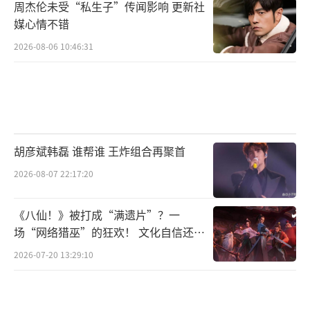
周杰伦未受“私生子”传闻影响 更新社
万达影视传媒有限公司、万达影业（霍尔果
媒心情不错
斯）有限公司、华文映像（北京）影业有限公
2026-08-06 10:46:31
司、欢瑞世纪联合股份有限公司、象山小红花
影业有限公司、北京微梦创科网络技术有限公
司、上海壹同影视制作有限公司、壹同科影
（上海）文化有限公司、北京佳片影视科技有
限公司、北京光影时代酒店管理有限公司、霍
胡彦斌韩磊 谁帮谁 王炸组合再聚首
尔果斯万影互联文化传媒有限公司、阿那亚影
2026-08-07 22:17:20
视文化有限公司联合出品，陈思诚监制，戴墨
导演，张冀编剧，张译领衔主演，李晨特别主
《八仙！》被打成“满遗片”？一
演，魏晨、曹炳琨、王骁、张子贤主演，杨新
场“网络猎巫”的狂欢！ 文化自信还是
焦虑？
鸣友情出演。电影将于12月15日全国上映，敬
2026-07-20 13:29:10
请期待！
（责任编辑：李劲 CK005）