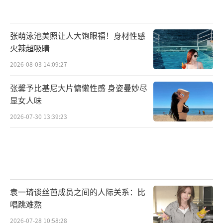
张萌泳池美照让人大饱眼福！身材性感
火辣超吸睛
2026-08-03 14:09:27
张馨予比基尼大片慵懒性感 身姿曼妙尽
显女人味
2026-07-30 13:39:23
袁一琦谈丝芭成员之间的人际关系：比
唱跳难熬
2026-07-28 10:58:28