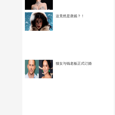
这竟然是唐嫣？！
猫女与钱老板正式订婚