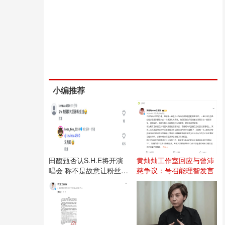
小编推荐
田馥甄否认S.H.E将开演
黄灿灿工作室回应与曾沛
唱会 称不是故意让粉丝失
慈争议：号召能理智发言
望