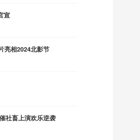
官宣
片亮相2024北影节
悲催社畜上演欢乐逆袭