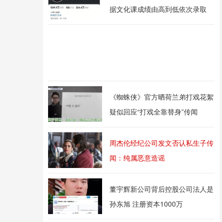
据文化课成绩由高到低依次录取
《蜘蛛侠》官方晒荷兰弟打戏花絮
疑似回应“打戏全靠替身”传闻
周杰伦经纪公司发文否认私生子传
闻：纯属恶意造谣
董宇辉新公司背后控股公司法人是
孙东旭 注册资本1000万