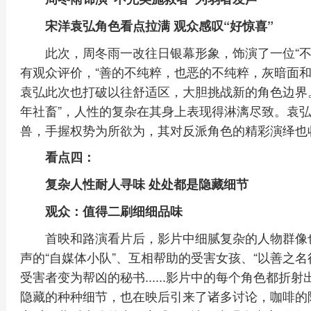
宋洋袁弘角色看点拉满 观众感叹“好惊喜”
此次，周冬雨一改往日银幕形象，饰演了一位“
有观众评价，“善的不纯粹，也恶的不纯粹，灰暗面和
袁弘此次也打破以往舒适区，大胆挑战新的角色边界
年社畜”，人性的复杂在其身上表现得淋漓尽致。袁
兽，手握权势为所欲为，其对反派角色的精彩演绎也收
看点四：
复杂人性耐人寻味 处处都是隐藏细节
观众：值得二刷细细品味
首映和路演看片后，影片中细腻复杂的人物群像
声的“自媒体小队”、互相帮助的受害女孩、“以善之
受害者变为帮凶的秘书......影片中的每个角色都
隐藏的种种细节，也在映后引来了诸多讨论，咖啡的