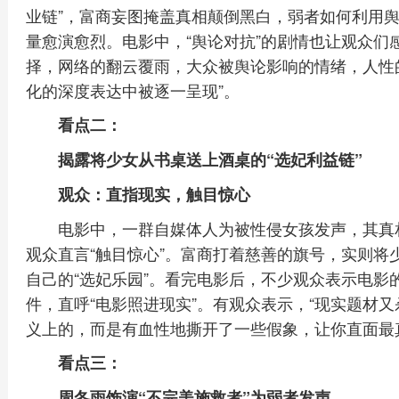
业链”，富商妄图掩盖真相颠倒黑白，弱者如何利用
量愈演愈烈。电影中，“舆论对抗”的剧情也让观众们
择，网络的翻云覆雨，大众被舆论影响的情绪，人性的善
化的深度表达中被逐一呈现”。
看点二：
揭露将少女从书桌送上酒桌的“选妃利益链”
观众：直指现实，触目惊心
电影中，一群自媒体人为被性侵女孩发声，其真
观众直言“触目惊心”。富商打着慈善的旗号，实则将
自己的“选妃乐园”。看完电影后，不少观众表示电影
件，直呼“电影照进现实”。有观众表示，“现实题材
义上的，而是有血性地撕开了一些假象，让你直面最
看点三：
周冬雨饰演“不完美施救者”为弱者发声