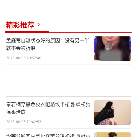
剧组对置景和道具进行了大量严谨细致的考
究，甚至包括这场戏桌上的饭菜。高群书表
精彩推荐
示，剧组真正找到了那个年代南京“有钱人吃
的一桌菜的菜谱”，并特意寻找到当地一家能
孟庭苇自曝状态好的原因：没有另一半
够做出菜谱上菜系的大饭店，做好之后运到拍
就不会被折磨
摄地，“你要还原这个东西……如果你要截屏
2026-08-06 10:57:40
放大的话，就会发现那是一桌非常讲究的菜，
特别有江南特点”，《刀尖》的考究程度，可
见一斑。而正是如此无微不至的考究，让观众
纷纷表示电影代入感极强，“氛围感非常好，
章若楠穿黑色皮衣配格纹半裙 甜飒松弛
一下子就把我带到危机四伏的年代”“无论是
温柔治愈
镜头审美还是气氛塑造再到人物拍摄，质感和
2026-08-05 11:42:53
内涵都很在线”“美景衬托残酷，对40年南京
特工行走于刀尖的生存环境刻画非常深刻，看
坎蒂丝斯瓦内普尔穿蕾丝透视裙 身材火