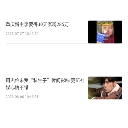
寻找答案了。
这场“真心话”饭局大戏，也让看完电影
的观众印象深刻，纷纷在社交平台上发表对这
重庆博主李要得30天涨粉285万
场戏的看法，“能把假戏演真了的卢敬瑜太有
2026-07-27 16:49:50
脑子了，在饭桌上哭泣敬酒表心态怒斥自己无
能，结果一转身笑呵呵地说一句‘人生如
戏’，黄志忠的演技出神入化”“高捷每根头
发丝都有戏，别人都是害怕难受得食不下咽，
俞至仁却一脸讽刺戏谑的吃饭，对卢敬瑜悲痛
周杰伦未受“私生子”传闻影响 更新社
的戏码更是一脸‘我看你演’的表情，老谋深
媒心情不错
算那个劲绝了”。
2026-08-06 10:46:31
极具考究！一桌菜还原40年代江南特色
为了还原1940年南京城的风貌，《刀尖》