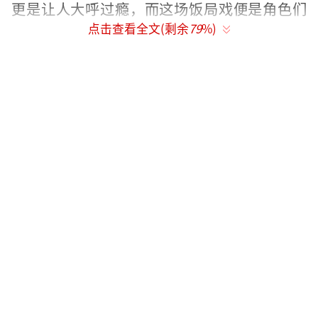
更是让人大呼过瘾，而这场饭局戏便是角色们
点击查看全文(剩余
79
%)
勾心斗角的缩影，更被网友称赞为“好会
演”“一顿饭能吃出八百个心眼子”。
《刀尖》根据麦家同名小说改编，高群书
执导，张译、黄志忠、郎月婷领衔主演，成泰
燊、沙溢、高捷、金世佳、李淳、曾梦雪主
演，聂远、黄璐特别出演，正在热映中。
你看我演！一顿饭全员鬼胎不愧“人生如
戏”
桂系密码专家白大怡在严密安保下竟遭一
枪毙命，汪伪安保局内部全员深陷“内鬼”旋
涡，汪伪安保局反特处处长李士武（沙溢饰）