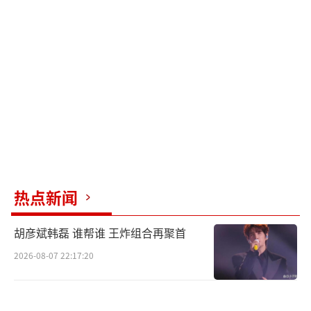
成了替罪羊。为此局长卢敬瑜（黄志忠饰）组
织了一场饭局安抚劫后余生的当事人，不曾想
饭桌氛围沉重。反特处副处长马仁痛哭流涕如
丧考妣，坦白不该出卖李处长，只因对方“下
手太狠”；机要处副处长秦时光（金世佳饰）
好似老僧入定，一言不发；卢局长义愤填膺，
直言绝对不会对各自“有任何亏待”，并折筷
立誓“如有违背，甘如此筷”；倒是副局长俞
至仁（高捷饰）不停抬筷大快朵颐，期间安抚
热点新闻
马仁、附和卢局长都不耽误。一场饭局，每个
人都在谋划自己如何脱身，他们内心的算盘打
胡彦斌韩磊 谁帮谁 王炸组合再聚首
得震天响，而此时在桌上沉默的潜伏特工金深
2026-08-07 22:17:20
水（张译饰）与林婴婴（郎月婷饰）又是如何
看待眼前这些貌合神离之人呢？就要从电影中