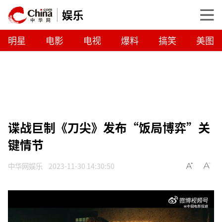
娱乐
明星
电影
电视
爆料
搞笑
美图
谍战巨制《刀尖》发布“饭局博弈”关
键情节
中华网娱乐
2023-11-30 14:30:50