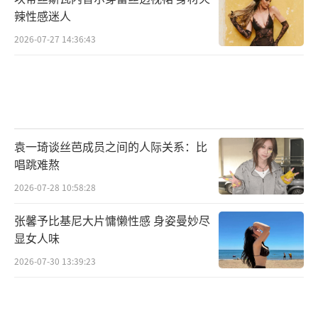
完久久不能忘怀”。
辣性感迷人
2026-07-27 14:36:43
根据麦家同名小说改编的谍战巨制《刀
尖》，由北京博纳影业集团有限公司、岩上映
画文化传媒（北京）有限公司、北京嘉映文化
传媒有限公司、之江电影集团有限公司、浙江
博纳影视制作有限公司出品，风吹不动影业
袁一琦谈丝芭成员之间的人际关系：比
（海口）有限公司、北京途古文化传媒有限公
唱跳难熬
司、北京刘寅电影工作室、博纳电影院线有限
2026-07-28 10:58:28
公司、上海梅龙镇广场环艺娱乐管理有限公司
张馨予比基尼大片慵懒性感 身姿曼妙尽
联合出品，于冬、高凡、覃宏、傅立文任出品
显女人味
人，蒋德富任总监制，多杰、某小丫、郭俊立
2026-07-30 13:39:23
编剧，高群书执导，张译、黄志忠、郎月婷领
衔主演，成泰燊、沙溢、高捷、金世佳、李