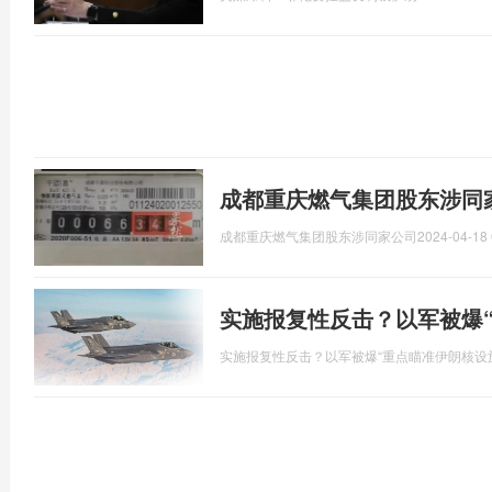
成都重庆燃气集团股东涉同
成都重庆燃气集团股东涉同家公司
2024-04-18 
实施报复性反击？以军被爆
实施报复性反击？以军被爆“重点瞄准伊朗核设