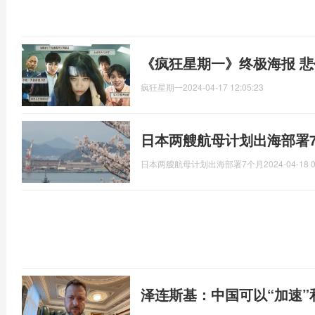
《疯狂星期一》终极海报 
疯狂星期一
2024-04-17 12:05:23
日本两艘航母计划出海部署
日本两艘航母计划出海部署7个月
2024-04-18 0
泽连斯基：中国可以“加速”