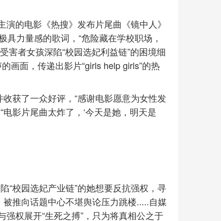
主演的电影《热搜》发布片尾曲《镜中人》
eng用极具力量感的歌词，“危险藏在学校职场，
中受害者女孩深陷“校园选妃利益链”的困境细
递出影片“girls help girls”的热
并收获了一众好评，“感谢电影愿意为女性发
“电影片尾曲太炸了，‘今天是她，明天是
深陷“校园选妃产业链”的她想要反抗强权，寻
推向话题中心不堪舆论压力跳楼.....自媒
强权展开“生死之搏”，只为将真相公之于