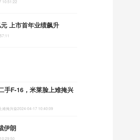
7 10:51:22
元 上市首年业绩飙升
57:11
二手F-16，米莱脸上难掩兴
脸上难掩兴奋
2024-04-17 10:40:09
裁伊朗
10:29:50