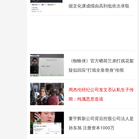
据文化课成绩由高到低依次录取
《蜘蛛侠》官方晒荷兰弟打戏花絮
疑似回应“打戏全靠替身”传闻
周杰伦经纪公司发文否认私生子传
闻：纯属恶意造谣
董宇辉新公司背后控股公司法人是
孙东旭 注册资本1000万