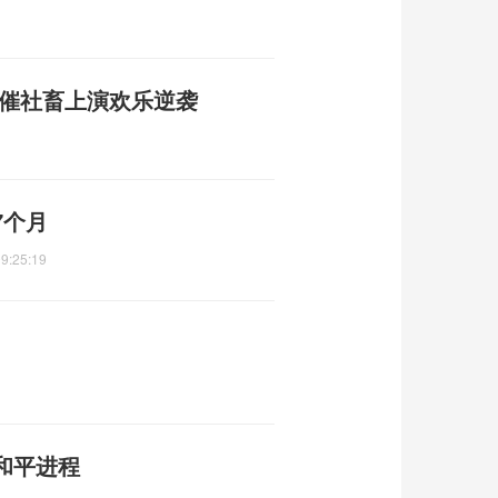
悲催社畜上演欢乐逆袭
7个月
9:25:19
和平进程