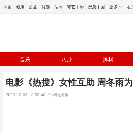
插画
健康
公益
优选
法制
守艺中华
应急中国
更多
地
音乐
八卦
爆料
电影《热搜》女性互助 周冬雨
2023-12-03 12:53:40
中华网娱乐