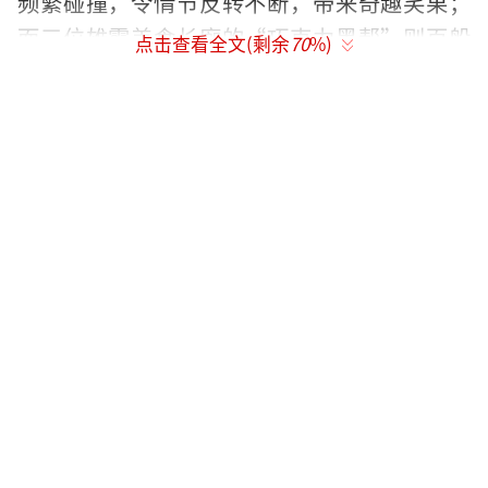
频繁碰撞，令情节反转不断，带来奇趣笑果；
而三位雄霸美食长廊的“巧克力黑帮”则百般
点击查看全文(剩余
70
%)
阻挠旺卡开设巧克力店，令少年人的逐梦之旅
波折冒险；当欢乐遇到奇幻，波折遇到温暖，
此时，旺卡释放出的巧克力魔法才显得更加绚
烂！预告片中，当这些造型绚丽、味道可口、
原料非比寻常的巧克力隆重出场时，妙趣无限
的魔法功能令人惊艳。
欢乐笑料、狠心坏蛋、奇妙巧克力魔法为
故事注入了丰富口味，多段真挚温馨的情感则
给影片赋予了温暖。《旺卡》从亲情出发，妈
妈的寄语不仅是一切梦想的启蒙，更是与世界
分享巧克力的精神动力，温柔至深。与友情作
伴，伙伴间鼓励支持不离不弃，总能在追梦受