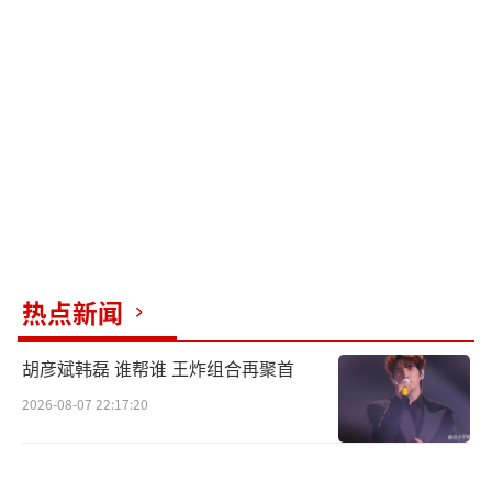
挫时发现新希望，有爱动人。心怀热情，旺卡
执着向前期待美梦如愿，即使需要改变世界，
也不会停下开启巧克力店的脚步，感染力十
足。以奇妙冒险为外壳，注入纯真美好的情
感，《旺卡》就像一个外甜内暖的流心巧克
力，将是今年冬天最温暖的大银幕好礼。正如
导演保罗·金对影片观感的期望：“我希望观
众会开怀大笑，度过一段美好的时光，然后在
走出电影院时对世界抱有更多一点希望。”
热点新闻
满载甜暖，电影《旺卡》此前已于英国、
胡彦斌韩磊 谁帮谁 王炸组合再聚首
中国等地举行首映礼，妙趣追梦中饱含真挚情
2026-08-07 22:17:20
感的故事收获海内外各大媒体的一致好评，口
碑优秀。权威娱乐杂志《Variety》就认为影