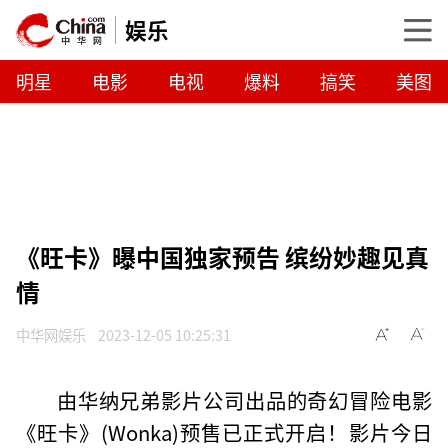
娱乐
明星
电影
电视
爆料
搞笑
美图
《旺卡》曝中国独家预告 缤纷妙趣见真
情
中华网娱乐
2023-12-05 10:25:31
由华纳兄弟影片公司出品的奇幻冒险电影
《旺卡》(Wonka)预售已正式开启！影片今日