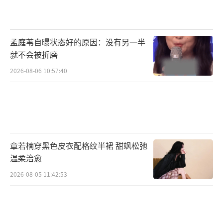
片“像一款美味的甜品”，“满载着绝佳魅
力、奇思妙想和强烈情感”。《电影》杂志则
表示：“这部电影包含着善良、纯真与温暖，
孟庭苇自曝状态好的原因：没有另一半
这个寒冷的冬天里，每个人都需要威利·旺卡
就不会被折磨
巧克力。”博主“瓶装焰火”盛赞道：“连绵
2026-08-06 10:57:40
不绝的创意，意想不到的幽默，溢出屏幕的浪
漫，每一分钟都让人乐在其中！”还有媒体直
呼：“有笑有泪、甜口暖心！极富感染力的情
绪让你暂时逃脱生活的牢笼，视觉与味觉的双
重盛宴让人回味无穷！”
章若楠穿黑色皮衣配格纹半裙 甜飒松弛
温柔治愈
《旺卡》由华纳兄弟影片公司出品，《哈
2026-08-05 11:42:53
利·波特》制片人大卫·海曼担任制片，《帕
丁顿熊》导演保罗·金执导，“甜茶”提莫西
·查拉梅主演，将在12月8日抢先北美一周于全