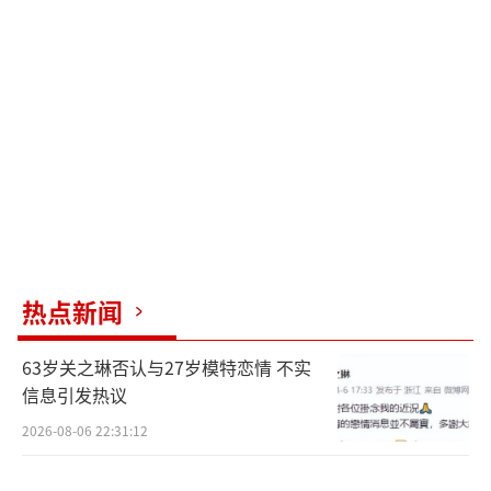
幕前的圆梦故事妙到飞起，精彩纷呈，其
幕后制作势必也是精益求精，神奇非凡。在集
齐导演保罗·金和制片人大卫·海曼组成金牌
团队之余，《旺卡》还汇聚了超强的幕后阵
容。影片由曾参与执导《信条》的内森·克劳
利担任艺术指导，从美食长廊、洗衣客栈、巧
克力店，再到整个小镇广场，每一处场景浓缩
了“欧洲的精华”，庞大又绚丽，极具真实质
感和浪漫美感。而影片幕后的巧克力匠人加布
热点新闻
里埃拉·库尼奥更是现实中的旺卡。通过雕
塑、试绘、裹糖衣、上糖釉、蘸巧克力等处理
63岁关之琳否认与27岁模特恋情 不实
信息引发热议
方法，其与道具团队使旺卡巧克力乐园中的玫
2026-08-06 22:31:12
瑰花、青草、灌木、棉花糖云朵，以及他手中
的小茶杯，都成为了可食用的“美景”或“好