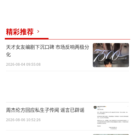
溶解巧克力一般，一次次释放甜蜜。”此
外，“甜茶”提莫西·查拉梅传神的表演同样
得到点赞，《北京晚报》就认为：“提莫西·
查拉梅用自己的魅力将巧克力制造师威利·旺
精彩推荐
卡饰演得魅力四射。”
天才女友编剧下沉口碑 市场反响两极分
《旺卡》由华纳兄弟影片公司出品，《哈
化
利·波特》制片人大卫·海曼担任制片，《帕
2026-08-04 09:55:08
丁顿熊》导演保罗·金执导，“甜茶”提莫西
·查拉梅主演，现正全国热映中。
（责任编辑：李劲
CK005）
周杰伦方回应私生子传闻 谣言已辟谣
2026-08-06 10:52:26