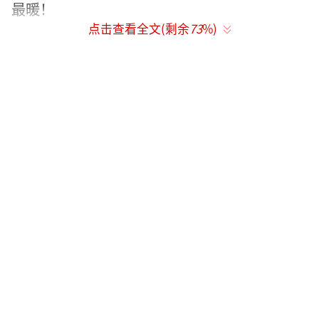
最暖！
点击查看全文(剩余
73
%)
围绕着奇幻的类型特点，电影《旺卡》将
在故事编排上注入各种巧思，为观众奉上一段
跌宕纷呈、惊喜连连的精彩冒险。正如预告中
所示，旺卡机灵聪慧、创意十足，更有一手充
满魔法的巧克力制作技艺，当这股阳光开朗的
追梦活力，与“巧克力黑帮”的处处使坏相碰
撞，一幕幕超乎想象的情景也随之产生。利用
狗狗跑步驱动完成全自动洗衣，蓝色毛发在魔
法巧克力作用下疯狂生长，高大长颈鹿闯入教
堂追逐神父，个个镜头奇妙又逗趣，旺卡圆梦
旅程之奇妙可见一斑。加入这趟妙到飞起的冒
险，《旺卡》以今冬最暖故事在影院迎接你！