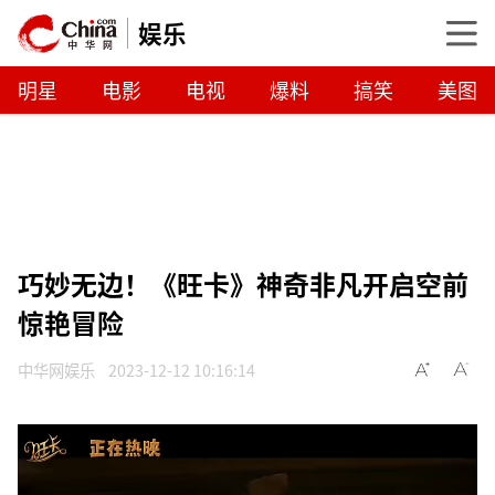
娱乐
明星
电影
电视
爆料
搞笑
美图
巧妙无边！《旺卡》神奇非凡开启空前
惊艳冒险
中华网娱乐
2023-12-12 10:16:14