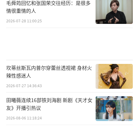
毛舜筠回忆和张国荣交往经历：是很多
情很重情的人
2026-07-28 11:00:25
坎蒂丝斯瓦内普尔穿蕾丝透视裙 身材火
辣性感迷人
2026-07-27 14:36:43
田曦薇连续16部铁刘海剧 新剧《天才女
友》开播引热议
2026-08-06 11:18:24