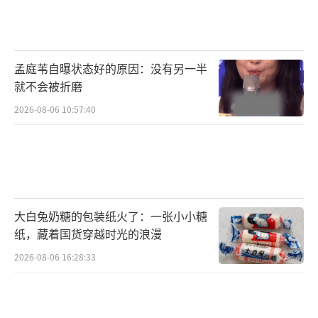
物”。如同导演所表示的：“在电影里被吃掉
的所有东西不仅能吃，而且还很好吃，我保
证。”
孟庭苇自曝状态好的原因：没有另一半
就不会被折磨
凭借各方面出彩的银幕表现，《旺卡》自
2026-08-06 10:57:40
中国首映礼后便持续收获好评，树立起优秀口
碑。星空卫视就称赞影片缤纷绚丽的视觉呈
现，评价道：“没想到电影中奇幻美妙的巧克
力场景每帧都让人沉迷其中，这是一部视觉味
觉双重享受的电影，太适合在冬日观看
大白兔奶糖的包装纸火了：一张小小糖
了。”地铁电视更是直呼：“天马行空的想象
纸，藏着国货穿越时光的浪漫
力超酷、仿佛一秒踏入巧克力甜品天堂！”知
2026-08-06 16:28:33
名大V“第十电影”则十分认可影片真挚的情感
传递，表示：“人与人之间的情感温度就像能