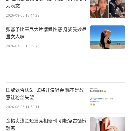
为表态
2026-08-06 10:44:23
张馨予比基尼大片慵懒性感 身姿曼妙尽
显女人味
2026-07-30 13:39:23
田馥甄否认S.H.E将开演唱会 称不是故
意让粉丝失望
2026-08-05 11:58:11
金裕贞浅金短发亮相新刊 明艳复古慵懒
魅惑