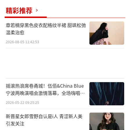
精彩推荐
章若楠穿黑色皮衣配格纹半裙 甜飒松弛
温柔治愈
2026-08-05 11:42:53
摇滚热浪席卷甬城！伍佰&China Blue
宁波两晚演唱会激情落幕，全场嗨唱氛
围炸裂
2026-05-22 09:25:25
新晋星女郎雪野自认是i人 青涩新人美
引发关注