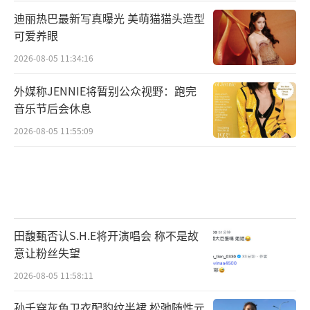
迪丽热巴最新写真曝光 美萌猫猫头造型
可爱养眼
2026-08-05 11:34:16
外媒称JENNIE将暂别公众视野：跑完
音乐节后会休息
2026-08-05 11:55:09
田馥甄否认S.H.E将开演唱会 称不是故
意让粉丝失望
2026-08-05 11:58:11
孙千穿灰色卫衣配豹纹半裙 松弛随性元