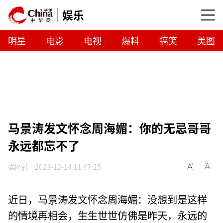
娱乐
明星
电影
电视
爆料
搞笑
美图
马景涛发文怀念周海媚：你的无忌哥哥
永远都忘不了
娱图社
2023-12-14 11:47:15
近日，马景涛发文怀念周海媚：没想到是这样
的情境再相会，生生世世仿佛是昨天，永远的