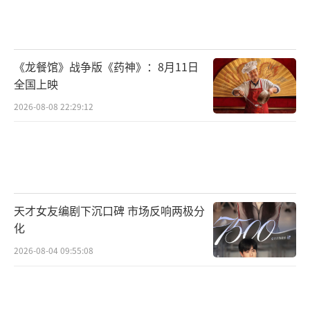
踪十年，呼吁大众要注意个人安全，留意身边
可能潜在的黑暗。也有观众深感影片具备教育
意义，就影片中妹妹陈乐卖血的片段提醒大家
《龙餐馆》战争版《药神》：8月11日
一定要去正规的医院或机构进行献血。陈国坤
全国上映
为此补充道，平常出门在外一定要随时向家人
2026-08-08 22:29:12
报平安，报行踪去向，不让家人担心。对此，
导演马浴柯总结道，尽管“黑暗、罪恶、解
恨”是观众们对影片提及最多的印象，但影片
最终的落脚点依然是正义与善良，是亲情与家
天才女友编剧下沉口碑 市场反响两极分
庭的温暖，希望每一位观众都平安。
化
电影《怒潮》由爱奇艺影业（上海）有限
2026-08-04 09:55:08
公司、厦门恒业影业有限公司、天津猫眼微影
文化传媒有限公司、上海猫眼影业有限公司、