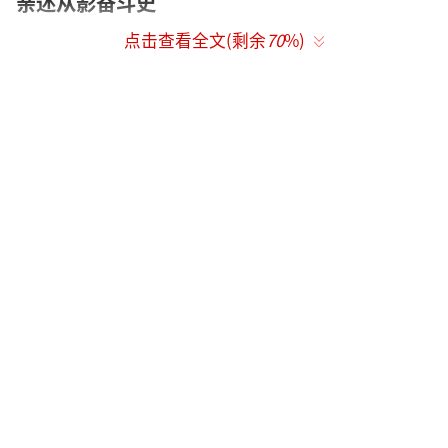
亲述从影奋斗史
点击查看全文(剩余
70
%)
此次武汉之行是饰演妹妹“陈乐”的武汉
姑娘陈晓依回到家乡，自然成为主创与观众互
动环节中的“氛围王”。陈晓依以武汉方言开
场，询问大家“你们吃了冒？”让现场观众既
惊喜又亲切。灵动可爱的妹妹更是当场教学张
家辉、王大陆、阮经天、陈国坤等人武汉方
言，主创们领悟神速，开口便成“散装”武汉
人。张家辉夸赞陈晓依在拍戏过程中悟性很
高，与王大陆等人的配合也相当出彩。陈晓依
的妈妈也来到观影现场，支持女儿作品并起身
发言感慨女儿的成长，希望《怒潮》票房大
卖。看到陈晓依从新人演员逐渐走向成熟，观
众也借机询问导演马浴柯的从艺心路。马导回