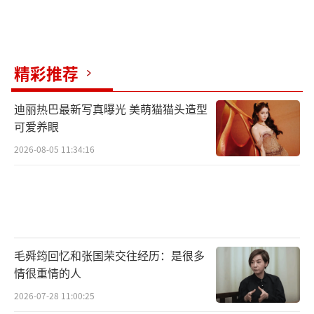
厦门恒业牧马人影视文化传播有限公司出品。
电影《怒潮》票房已过亿，正在火热上映中，
年末解恨！除厄运！保平安！
（责任编辑：李劲 CK00
精彩推荐
5）
迪丽热巴最新写真曝光 美萌猫猫头造型
可爱养眼
2026-08-05 11:34:16
毛舜筠回忆和张国荣交往经历：是很多
情很重情的人
2026-07-28 11:00:25