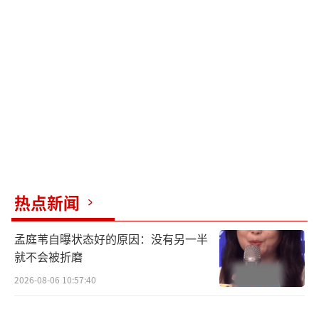
忆起自己入行之初面试剧组的辛酸不易，感慨
道：“一定要坚守自己的勇敢，不要在乎他人
的闲言碎语，才能走出自己的路。”
观众讲述身边真实案例 除恶背后是爱与亲
情的温暖
影片曝光的诸多海外违法犯罪暴行令人触
目惊心，引起了观众们对社会治安与个人安全
问题的关注。谈及处女作就拍摄该题材的缘
热点新闻
由，导演马浴柯详述自己十年前初写剧本时接
孟庭苇自曝状态好的原因：没有另一半
触到的海外相关真实案件，其中涉及的权力勾
就不会被折磨
结现象、社会安全问题引人深思，不少观众也
2026-08-06 10:57:40
受影片触动，自告奋勇地聊到自己身边的真实
案例。一位观众痛心地讲述自己的亲人已经失