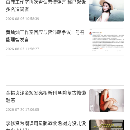
白鹿工作室再次否认恋情谣言 称已起诉
多名造谣者
2026-08-06 10:58:39
黄灿灿工作室回应与曾沛慈争议：号召
能理智发言
2026-08-05 11:56:27
金裕贞浅金短发亮相新刊 明艳复古慵懒
魅惑
2026-07-20 17:06:05
李修贤为嘲讽周星驰道歉 称对方没儿没