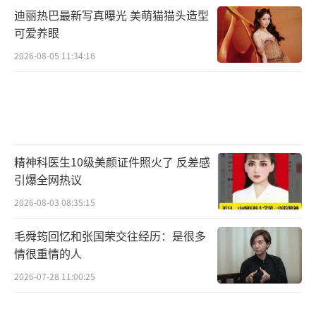
国，跟李同光摊牌抢亲，下一秒，男女主就跑
迪丽热巴最新写真曝光 美萌猫猫头造型
到合县和于十三等人团聚了。他们在合县没多
可爱养眼
久，又很快到达了梧国，与萧妍皇后设局，逼
2026-08-05 11:34:16
英王自曝。
梧国皇位争夺战结束后，男女主又立刻回
到了合县。可丹阳王率领的两万军队，却迟迟
不到，宁远舟说虽然遇到点阻碍，但是敌方不
精神科医生10级美颜证件照火了 反差感
战而退，所以没太大影响。
引爆全网热议
2026-08-03 08:35:15
好家伙，男女主都能很快到合县，丹阳王
却迟迟不到，这明显不合逻辑，男女主就像是
毛舜筠回忆和张国荣交往经历：是很多
开了金手指，来去自如，任意穿梭。
情很重情的人
2026-07-28 11:00:25
还有人设问题，典型的就是李同光，前面
生擒梧帝，把他刻画得骁勇善战，后期一直在