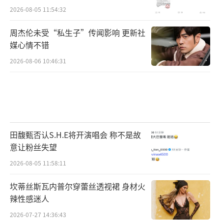
2026-08-05 11:54:32
实话实说，明明女主的死是为了国家大
义，很有格局，编剧弄上这一段台词，给人感
周杰伦未受“私生子”传闻影响 更新社
媒心情不错
觉是把殉国改成了殉情，只能说格局小了。
2026-08-06 10:46:31
由于大结局太拉垮，有网友找到了原剧
本，在网传版本中，李同光没有这么废物，不
是事事都靠男主救，也没有按头水缸的戏份。
不论网传版本是真是假，但电视剧版本真
田馥甄否认S.H.E将开演唱会 称不是故
的难评，从高开高走到高开乱走，最后全员送
意让粉丝失望
走，烂尾已是事实。
2026-08-05 11:58:11
总之，这部剧真的是期望越大，失望越
坎蒂丝斯瓦内普尔穿蕾丝透视裙 身材火
大，前面有多好看，后面就有多拉垮，结局离
辣性感迷人
谱到了极点，被嘲不是没有原因的。
2026-07-27 14:36:43
（责任编辑：