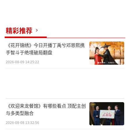
还有，剧中前面不提北磐人，没有相关铺
垫，到了中后期才提出来，且一发不可收拾，
精彩推荐
前后剧情显得割裂，感觉是为了be而be。
《花开锦绣》今日开播丁禹兮邓恩熙携
另外，元禄倒在杨盈怀中是这么说
手智斗于绝境破局翻盘
的，“我跑了好几天才跑到安都，赶了上千里
2026-08-09 14:25:22
路”，他的马累到支撑不住，只好徒步跑过
去，由此可见，合县距离安国是非常远的。
但是后面男女主却能轻松到达安国，挟持
安帝写诏书，他们怎么这么快就到安国了，逻
《欢迎来龙餐馆》有哪些看点 顶配主创
辑不通啊。
与多类型融合
更离谱的是，宁远舟任如意上一秒还在安
2026-08-08 13:32:56