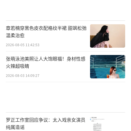
削弱，多次要靠男主救才能脱险。
最无语的是，李同光对师父如意有爱慕有
章若楠穿黑色皮衣配格纹半裙 甜飒松弛
依赖，有心动有喜欢，更多的是敬畏，可他后
温柔治愈
面居然给女主下药，逼她成亲，这说得通吗？
2026-08-05 11:42:53
人设崩得稀碎。
张萌泳池美照让人大饱眼福！身材性感
女主任如意的人设，同样一言难尽，前期
火辣超吸睛
清醒独立，又美又飒，专注搞事业，遇到男主
2026-08-03 14:09:27
后就有点娇妻模式了。
就拿大结局来说，任如意明明是孤身犯
险，与敌方同归于尽，为国捐躯，这本来没有
毛病，关键是台词非要加一句，“远舟，你不
罗正工作室回应争议：太入戏亲女演员
在了，这个世界对我来说，就太寂寞了”。
纯属造谣