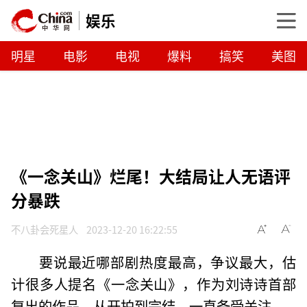
娱乐
明星
电影
电视
爆料
搞笑
美图
《一念关山》烂尾！大结局让人无语评
分暴跌
不八卦会死星人
2023-12-20 16:22:55
要说最近哪部剧热度最高，争议最大，估
计很多人提名《一念关山》，作为刘诗诗首部
复出的作品，从开拍到完结，一直备受关注。