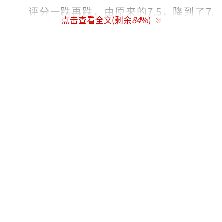
评分一跌再跌，由原来的7.5，降到了7.
点击查看全文(剩余
84
%)
1，又降到了6.9分，甚至还有下降的空间。
六道堂全员be:
关于《一念关山》的结局，简单来说就是
六道堂全员be，钱昭、孙朗、元禄、于十三、
宁远舟、任如意通通领盒饭下线，去地下团
聚。
具体来讲，钱昭为了救梧帝，被北磐人一
刀刺中胸膛，牺牲自己保住了皇帝。其实，钱
昭与柴明是亲兄弟，他本来很想杀梧帝，为柴
明报仇，但北磐人过来，他为了家国大义，抛
下了个人恩怨，临终前交代梧帝一定要守住