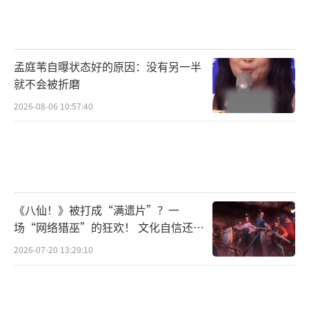
任如意打算擒贼先擒王，她冒充大安太
后，孤身前往狼主军营，扔出霹雳丸，被炸
孟庭苇自曝状态好的原因：没有另一半
死，与敌方同归于尽。
就不会被折磨
不合逻辑、人设崩塌:
2026-08-06 10:57:40
其实，全员be也不是不可以，只要故事情
节，人物塑造说得通，都没有问题。但是，
《一念关山》给人感觉就是为了虐而虐，毫无
逻辑，从男女主到其他人，人设都崩塌了。
《八仙！》被打成“满遗片”？一
场“网络猎巫”的狂欢！ 文化自信还是
举个例子来说，在最后的几集，北磐人越
焦虑？
2026-07-20 13:29:10
杀越多，安梧两国联手，都未必打得过。既然
北磐人这么难对付，安梧两国开战后都耗费了
不少军力，为何不早作打算。