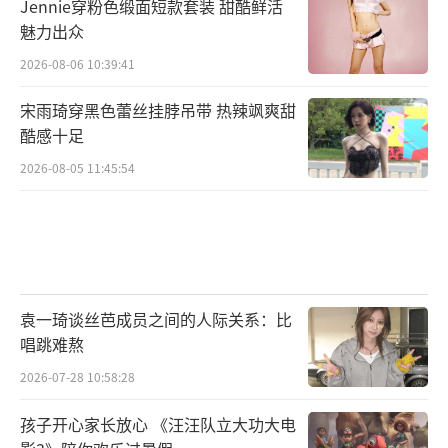
Jennie穿粉色缎面短款套装 甜酷鲜活
魅力出众
2026-08-06 10:39:41
宋雨琦穿黑色蕾丝挂脖吊带 热辣飒爽甜
酷感十足
2026-08-05 11:45:54
袁一琦谈丝芭成员之间的人际关系：比
唱跳难熬
2026-07-28 10:58:28
孩子开心家长放心 《汪汪队立大功大电