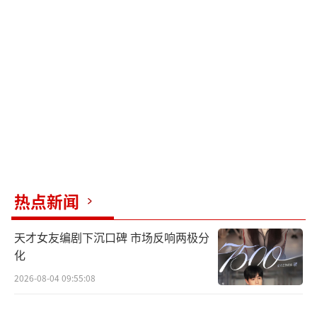
城，为百姓着想。
在与北磐人作战的过程中，孙朗为了掩护
于十三刺杀右贤王，身中数箭，战死沙场。
北磐人来势汹汹，势不可挡，企图入侵中
原，元禄见情况紧急，便连夜赶路从合县出
发，前往安国报信，请求派兵支援。路上他的
马都跑不动了，元禄只好徒步跑去安国，他本
来心脏就不好，又跑了几千里，最终累死在杨
热点新闻
盈怀中。
天才女友编剧下沉口碑 市场反响两极分
于十三被炸瞎，最后的关头让初月骑马离
化
开，他上前杀敌，被炸死了。
2026-08-04 09:55:08
宁远舟为了救李同光，被多人包围刺死。