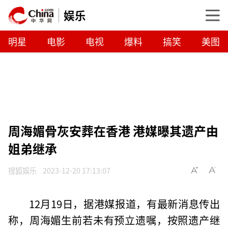
娱乐
明星
电影
电视
爆料
搞笑
美图
周海媚骨灰安葬在香港 港媒曝其遗产由
姐弟继承
搜狐娱乐
2023-12-20 17:13:07
12月19日，据港媒报道，有最新消息传出
称，周海媚生前若未有预立遗嘱，按照遗产继