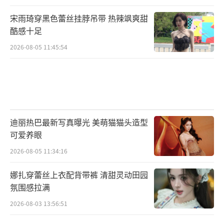
宋雨琦穿黑色蕾丝挂脖吊带 热辣飒爽甜
酷感十足
2026-08-05 11:45:54
迪丽热巴最新写真曝光 美萌猫猫头造型
可爱养眼
2026-08-05 11:34:16
娜扎穿蕾丝上衣配背带裤 清甜灵动田园
氛围感拉满
2026-08-03 13:56:51