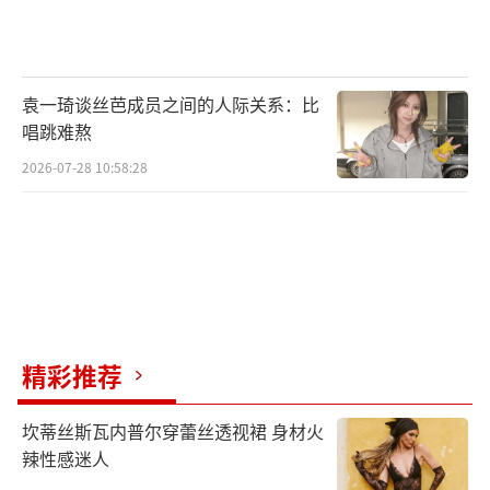
袁一琦谈丝芭成员之间的人际关系：比
唱跳难熬
2026-07-28 10:58:28
精彩推荐
坎蒂丝斯瓦内普尔穿蕾丝透视裙 身材火
辣性感迷人