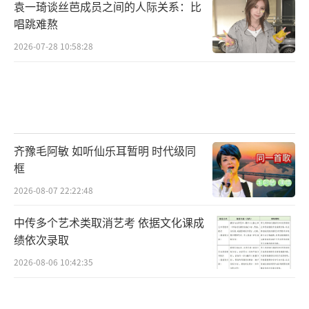
风格科幻引爆“沉浸式的视听” 实景拍摄
袁一琦谈丝芭成员之间的人际关系：比
唱跳难熬
打造“看不见的特效”
2026-07-28 10:58:28
时隔三年，拓新好莱坞科幻电影全新面貌
的“风格导演”丹尼斯·维伦纽瓦，在延续系
列第一部作品美学风格的基础上，全面升级大
银幕沉浸体验，力图借《沙丘2》带给全世界影
迷以颠覆性的视听震撼。诚如电影杂志《好莱
齐豫毛阿敏 如听仙乐耳暂明 时代级同
框
坞报道者》的展望所言：“任何时候进入丹尼
斯的《沙丘》系列都不算晚，你甚至无需真正
2026-08-07 22:22:48
看懂它，只需要沉浸在这部电影建构的浪漫世
中传多个艺术类取消艺考 依据文化课成
界里，让光影和音效友善地侵入你的神经，并
绩依次录取
像保罗·厄崔迪一样感受它。我们有理由相信
2026-08-06 10:42:35
《沙丘2》仍将是一部杰作，因为沉浸感是对一
部电影好与坏的最直接感受，而沉浸感是这部