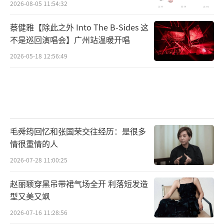
摄影师格雷格·弗莱瑟（《沙丘》《新蝙蝠
2026-08-05 11:54:32
侠》《曼达洛人》）和布景团队呈现出绝对的
蔡健雅【除此之外 Into The B-Sides 这
盛大和恢弘。导演曾坦言道：“《沙丘》的主
不是巡回演唱会】广州站温暖开唱
题之一是关于大自然，无限贴近现实对我而言
2026-05-18 12:56:49
非常重要，毕竟这一系列是我献给大银幕的情
书，我也希望观众能从中获得真实的体验。”
好莱坞科幻巨制《沙丘2》由美国传奇影业
和美国华纳兄弟探索集团携手打造，影片内地
毛舜筠回忆和张国荣交往经历：是很多
已定档2024年3月8日全国上映，敬请期待！
（责
情很重情的人
任编辑：李劲 CK005）
2026-07-28 11:00:25
赵丽颖穿黑吊带裙气场全开 利落短发造
型又美又飒
2026-07-16 11:28:56