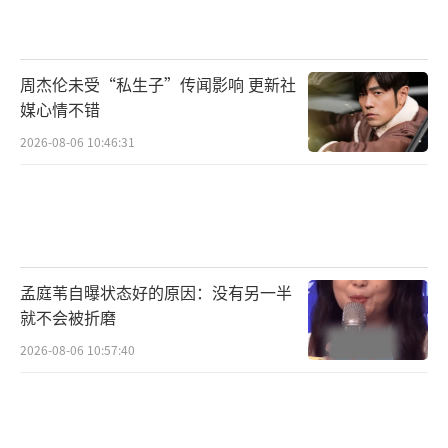
渐渐地变成了和弗雷曼原住民一样的蓝色瞳
孔，他甚至喝下了“生命之水”获得了同时知
晓过去和未来的能力。而沙丘星球盛产宇宙中
周杰伦未受“私生子”传闻影响 更新社
最宝贵的资源“香料”美琅脂，这是牵动各方
媒心情不错
势力与掌控权力的最佳武器。爱情带来的片刻
2026-08-06 10:46:31
平静美好与权力带来的一系列战争，似乎是保
罗生命中难以逃脱的宿命抉择。想要获得胜
利，他似乎只能选择权力放弃爱情，而这似乎
又会将保罗的一生引向更加悲剧的宿命之路。
孟庭苇自曝状态好的原因：没有另一半
在电影第一部中，仁义的厄崔迪家族来到
就不会被折磨
沙丘星球不久，便被帝国皇帝帕迪沙（克里斯
2026-08-06 10:57:40
托弗·沃肯 饰）和哈克南家族两大阵营联手灭
门，对保罗来说这是厄崔迪家族难以忘记的刻
骨仇恨。而沙丘星球的原住民弗雷曼人，也深