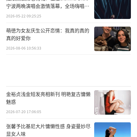
宁波两晚演唱会激情落幕，全场嗨唱氛
围炸裂
2026-05-22 09:25:25
萌徳为女友庆生公开恋情：我真的真的
真的好爱你
2026-08-06 10:56:33
金裕贞浅金短发亮相新刊 明艳复古慵懒
魅惑
2026-07-20 17:06:05
张馨予比基尼大片慵懒性感 身姿曼妙尽
显女人味