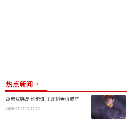
爱情与战争尽显命运抉择 复仇与阴谋引发
燃爽终极大战
电影“沙丘”系列男主保罗·厄崔迪（提
莫西·查拉梅 饰）经常会做预知梦，梦里最常
出现的便是他后来的恋人——弗雷曼女战士契妮
（赞达亚 饰），以及由自己作为“天选之
子“而引发的宇宙大战。电影《沙丘2》中，保
罗将获得终极力量，成长为真正的“天选之
热点新闻
子”！他生命里最重要的爱情与战争将同时在
沙丘星球发生，这一切从掌握真正的“沙漠力
胡彦斌韩磊 谁帮谁 王炸组合再聚首
量”开始：保罗将尝试使用沙钩驯服巨型沙虫
2026-08-07 22:17:20
成为一名真正的弗雷曼战士，他开始熟练掌握
弗雷曼人的行军和作战方式，他睁开后的双眼