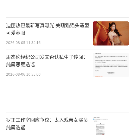
电影的曼妙底色。”
尽可能地舍弃绿幕，实现极致的实景拍
迪丽热巴最新写真曝光 美萌猫猫头造型
摄，是“维氏沙丘”一以贯之的观感保障。与
可爱养眼
现今大多数科幻电影不同，《沙丘》系列希望
2026-08-05 11:34:16
用“真实”赋予科幻类型以更逼真的银幕效
周杰伦经纪公司发文否认私生子传闻：
果。因此，实物实景拍摄便显得不可或缺。对
纯属恶意造谣
于演员来说，海量实景拍摄堪称表演福音。正
2026-08-06 10:55:00
如主演提莫西·查拉梅所言：“演员可以从真
实的环境中获得灵感，并让那幕戏变得栩栩如
生，观众也因此大饱眼福。”为了实现这一壮
举，维伦纽瓦导演协同艺术指导帕特里斯·维
梅特（《沙丘》《降临》《银翼杀手2049》）
罗正工作室回应争议：太入戏亲女演员
纯属造谣
从概念图入手，将实景面貌可视化预演，借助