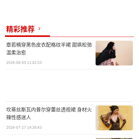
受哈克南人压迫多年。电影《沙丘2》中，保罗
将燃爽逆袭，王者归来：联手成千上万的弗雷
曼大军对抗由帕迪沙皇帝和哈克南人的联合大
精彩推荐
军。在一场万众期待的大型沙暴中，集结巨型
章若楠穿黑色皮衣配格纹半裙 甜飒松弛
沙虫骑手大军向哈克南人复仇，向帝国皇帝发
温柔治愈
起挑战！这是“沙丘”系列粉丝最期待的原著
2026-08-05 11:42:53
名场面，也是2024年最值得全球观众期待的大
银幕视听盛宴。而另一位“天选之子”人选菲
德-罗萨·哈克南（奥斯汀·巴特勒 饰）的出
现，挡在了保罗的复仇之路上。所谓的“天选
之子”，深深关乎着宇宙帝国命运的走向。这
坎蒂丝斯瓦内普尔穿蕾丝透视裙 身材火
一切，也是宇宙中最神秘的组织姐妹会精心布
辣性感迷人
局的一场跨越万年的惊天阴谋。
2026-07-27 14:36:43