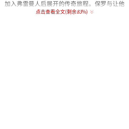
加入弗雷曼人后展开的传奇旅程。保罗与让他
点击查看全文(剩余
83
%)
家破人亡的阴谋家们开战，同时面临着一生所
爱与已知宇宙命运的两难选择，“天选之
子”如神般诞生，复仇的火焰蔓延，沙丘星球
即将上演震撼全球大银幕的宇宙终极大战。
影片由科幻电影新教父丹尼斯·维伦纽瓦
（《沙丘》《降临》《银翼杀手2049》）执
导，提莫西·查拉梅、赞达亚、丽贝卡·弗格
森、哈维尔·巴登、乔什·布洛林、斯特兰·
斯卡斯加德、戴夫·巴蒂斯塔、夏洛特·兰普
林、奥斯汀·巴特勒、克里斯托弗·沃肯、弗
洛伦斯·皮尤、蕾雅·赛杜等主演，影片内地
已定档2024年3月8日，敬请期待！